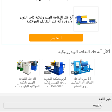
آلة فك اللفافة الهيدروليكية ذات اللون
الأزرق / آلة فك اللفائف الفولاذية
لمعدات التسقيف المعدني
استمر
آلة فك اللفافة الهيدروليكية
أكثر
كيل درفلة
12 طن آلة فك
أوتوماتيكية اليدوية
آلة فك اللفافة
آلة فك 
لبارد لأنابيب
اللفافة آلة التفكيك
ورقة الهيدروليكية
الهيدروليكية
الهيدرول
الأمطار
اليدوي القطع
Decoiler آلة
الفولاذية الباردة ، آلة
اللون الأ
الهيدروليكي
لمعدات السقف
تشكيل لفة المزراب
فك اللفائف
المعدنية
حسب الطلب
لمعدات 
المع
غير اللغة
Arabic