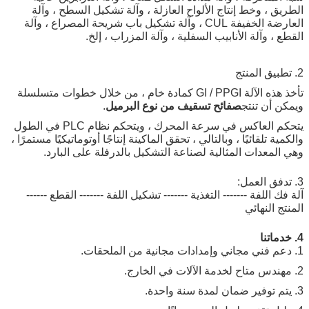
الطريق ، وخط إنتاج الألواح العازلة ، وآلة تشكيل السطح ، وآلة
العارضة الخفيفة CUL ، وآلة تشكيل باب شريحة المصراع ، وآلة
القطع ، وآلة الأنابيب السفلية ، وآلة المزراب ، إلخ.
2. تطبيق المنتج
تأخذ هذه الآلة GI / PPGI كمادة خام ، من خلال خطوات متسلسلة
ويمكن أن تنتج
صفائح تسقيف من نوع البرميل
.
يتحكم العاكس في سرعة المحرك ، ويتحكم نظام PLC في الطول
والكمية تلقائيًا ، وبالتالي ، تحقق الماكينة إنتاجًا أوتوماتيكيًا مستمرًا ،
وهي المعدات المثالية لصناعة التشكيل بالدرفلة على البارد.
3. تدفق العمل:
آلة فك اللفة ------- التغذية ------- تشكيل اللفة ------- القطع ------
المنتج النهائي
4. خدماتنا
1. دعم فني مجاني وإمدادات مجانية من الملحقات.
2. مهندس متاح لخدمة الآلات في الخارج.
3. يتم توفير ضمان لمدة سنة واحدة.