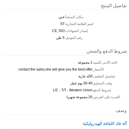
تفاصيل المنتج
مكان المنشأ:
خبي
اسم العلامة التجارية:
ST
إصدار الشهادات:
CE, ISO
رقم الموديل:
5 طن
شروط الدفع والشحن
الحد الأدنى لكمية:
1 مجموعة
الأسعار:
contact the sales,she will give you the best offer
تفاصيل التغليف:
الآلة عارية
وقت التسليم:
30-40 يوم عمل
شروط الدفع:
L/C ، T/T ، Western Union
القدرة على العرض:
20 مجموعة شهريا
وصف
آلة فك اللفافة الهيدروليكية