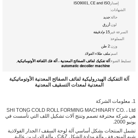
إصدار
ISO9001, CE and ISO
الشهادات:
حالة:
جديد
لون:
أزرق
السرعة غير
15 م/دقيقة
المملوءة:
وزن:
2 طن
اسم:
ملف طلاء الفولاذ
آلة تفكيك لفائف الصفائح المعدنية ، آلة فك اللفافة الأوتوماتيكية
تسليط الضوء:
,
automatic decoiler machine
آلة التفكيك الهيدروليكية لفائف الصفائح المعدنية الأوتوماتيكية
المعدنية لمعدات التسقيف المعدنية
1. معلومات الشركة
SHI TONG COLD ROLL FORMING MACHINARY CO. ، Ltd
هي شركة محترفة تصمم وتنتج آلات تشكيل اللف التي تأسست في
يونيو 2000.
تشمل المنتجات بشكل أساسي آلة لوحة السقف / الجدار الفولاذية
شبه المنحرفة ، وآلة مدادة الشكل C&Z ، وآلة الدرابزين عالية