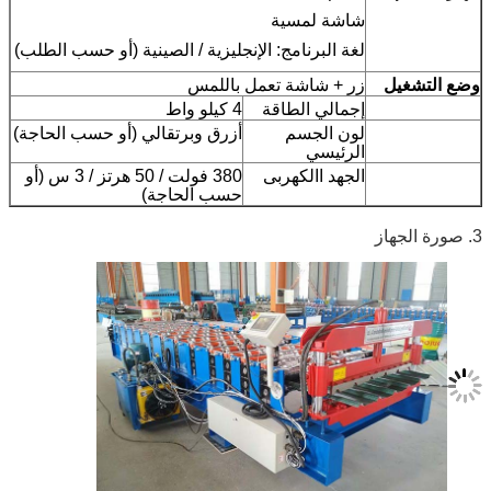
شاشة لمسية
لغة البرنامج: الإنجليزية / الصينية (أو حسب الطلب)
تشغيل
زر + شاشة تعمل باللمس
إجمالي الطاقة
4 كيلو واط
لون الجسم
أزرق وبرتقالي (أو حسب الحاجة)
الرئيسي
الجهد االكهربى
380 فولت / 50 هرتز / 3 س (أو
حسب الحاجة)