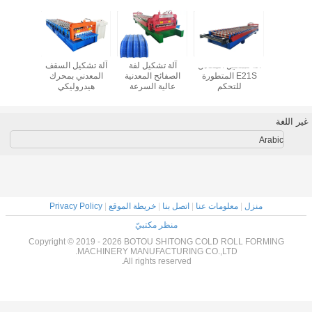
آلة تشكيل المعادن
آلة تشكيل لفة
آلة تشكيل السقف
آلة تصنيع الألواح
E21S المتطورة
الصفائح المعدنية
المعدني بمحرك
المجلفنة المموجة
للتحكم
عالية السرعة
هيدروليكي
الملونة
7000*1500*1500
بمحرك هيدروليكي
مم لتحقيق أفضل
مع قاطع Cr12
النتائج
Arab
منزل
|
معلومات عنا
|
اتصل بنا
|
خريطة الموقع
|
Privacy Policy
منظر مكتبيّ
Copyright © 2019 - 2026 BOTOU SHITONG COLD ROLL FORMI
MACHINERY MANUFACTURING CO.,LTD.
All rights reserved.