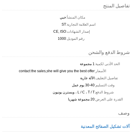
المنتج
مكان المنشأ:
خبي
اسم العلامة التجارية:
ST
إصدار الشهادات:
CE, ISO
رقم الموديل:
1000
لدفع والشحن
د الأدنى لكمية:
1 مجموعة
الأسعار:
contact the sales,she will give you the best offer
فاصيل التغليف:
الآلة عارية
وقت التسليم:
30-40 يوم عمل
شروط الدفع:
L / C ، T / T ، ويسترن يونيون
رة على العرض:
20 مجموعة شهريا
يل الصفائح المعدنية