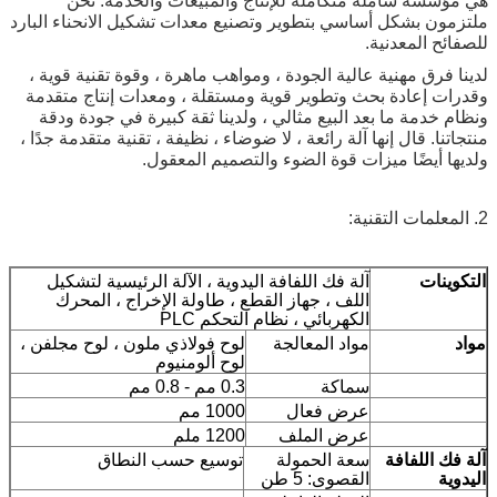
ة شاملة متكاملة للإنتاج والمبيعات والخدمة. نحن
 بشكل أساسي بتطوير وتصنيع معدات تشكيل الانحناء البارد
 المعدنية.
رق مهنية عالية الجودة ، ومواهب ماهرة ، وقوة تقنية قوية ،
إعادة بحث وتطوير قوية ومستقلة ، ومعدات إنتاج متقدمة
دمة ما بعد البيع مثالي ، ولدينا ثقة كبيرة في جودة ودقة
. قال إنها آلة رائعة ، لا ضوضاء ، نظيفة ، تقنية متقدمة جدًا ،
أيضًا ميزات قوة الضوء والتصميم المعقول.
ات
آلة فك اللفافة اليدوية ، الآلة الرئيسية لتشكيل
اللف ، جهاز القطع ، طاولة الإخراج ، المحرك
الكهربائي ، نظام التحكم PLC
مواد المعالجة
لوح فولاذي ملون ، لوح مجلفن ،
لوح ألومنيوم
سماكة
0.3 مم - 0.8 مم
عرض فعال
1000 مم
عرض الملف
1200 ملم
اللفافة
سعة الحمولة
توسيع حسب النطاق
القصوى: 5 طن