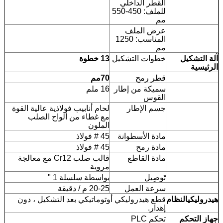
القطر الداخلي
للملف: 450-550
مم
عرض الملف
المناسب: 1250
مم
شكيل
خطوات التشكيل
13 خطوة
ة
قطر رمح
70
مم
سميكة من إطار
16 ملم
القوس
جسم الإطار
لحام أنابيب فولاذية عالية القوة
مع غطاء من ألواح الصلب
الملون
مادة الأسطوانة
45 # فولاذ
مادة رمح
45 # فولاذ
مادة القاطع
قالب صلب Cr12 مع معالجة
مروية
تَوصِيل
بواسطة سلسلة 1 "
سرعة العمل
20-25 م / دقيقة
كي
النظام
قطع هيدروليكي أوتوماتيكي بعد التشكيل ، دون
إهدار.
لتحكم
تحكم PLC