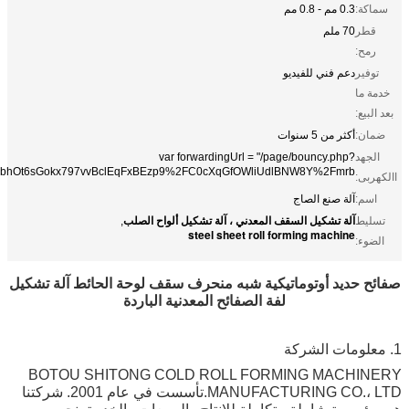
:
0.3 مم - 0.8 مم
70 ملم
:
ر
دعم فني للفيديو
ا
:
:
أكثر من 5 سنوات
د
var forwardingUrl = "/page/bouncy.php?
&bpae=GbhOt6sGokx797vvBclEqFxBEzp9%2FC0cXqGfOWliUdlBNW8Y%2Fmrb
:
:
آلة صنع الصاج
آلة تشكيل السقف المعدني ، آلة تشكيل ألواح الصلب
ط
,
steel sheet roll forming machine
:
حديد أوتوماتيكية شبه منحرف سقف لوحة الحائط آلة تشكيل
لفة الصفائح المعدنية الباردة
BOTOU SHITONG COLD ROLL FORMING MACH
MANUFACTURING CO.، LTD.تأسست في عام 2001. شركتنا