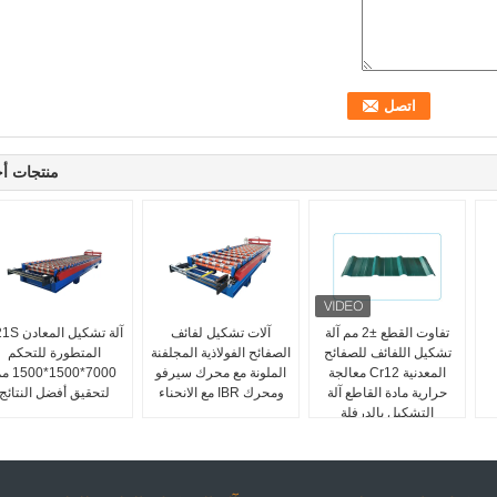
منتجات أ
تفاوت القطع ±2 مم آلة
آلات تشكيل لفائف
آلة تشكيل الم
تشكيل اللفائف للصفائح
الصفائح الفولاذية المجلفنة
المتطورة للتحكم
المعدنية Cr12 معالجة
الملونة مع محرك سيرفو
7000*1500*0
حرارية مادة القاطع آلة
ومحرك IBR مع الانحناء
لتحقيق أفضل النتائج
التشكيل بالدرفلة