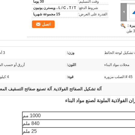
وقت التسليم:
30 يوما
شروط الدفع:
L / C ، T / T ، ويسترن يونيون
القدرة على العرض:
15 مجموعة شهريا
اتصل
رة :
ة تشكيل لوحة الحائط
وزن:
3 أطنان
محلات مواد البناء
اللون:
أزرق أو حسب ال
45 # الصلب مزورة
قوة:
4 كيلو واط
آلة تشكيل الصفائح الفولاذية
آلة تصنيع صفائح التسقيف المعد
,
ن الفولاذية الملونة لصنع مواد البناء
1000 مم
840 ملم
25 ملم