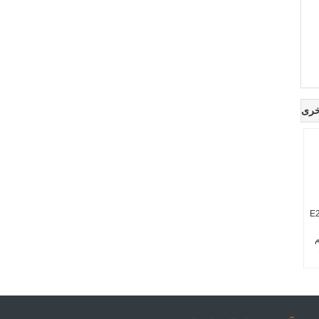
خرى
عادن E21S
150 مم