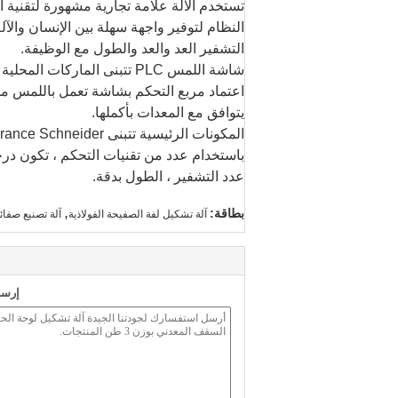
تستخدم الآلة علامة تجارية مشهورة لتقنية التحكم Delta PLC.لتحقيق الآلة ال
النظام لتوفير واجهة سهلة بين الإنسان وال
التشفير العد والعد والطول مع الوظيفة.
شاشة اللمس PLC تتبنى الماركات المحلية المشهورة.
اعتماد مربع التحكم بشاشة تعمل باللمس من خ
يتوافق مع المعدات بأكملها.
المكونات الرئيسية تتبنى France Schneider ، وسوف أداء مستقر ، وسمعة طيبة ، والمشتريات العالمية.
باستخدام عدد من تقنيات التحكم ، تكون درجة
عدد التشفير ، الطول بدقة.
,
بطاقة:
آلة تشكيل لفة الصفيحة الفولاذية
آلة تصنيع صفائ
إرسا