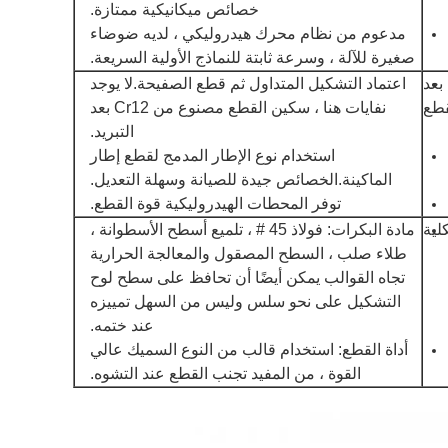
خصائص ميكانيكية ممتازة.
مدعوم من نظام محرك هيدروليكي ، لديه ضوضاء
صغيرة للآلة ، وسرعة ثابتة للنماذج الأولية السريعة.
بعد
اعتماد التشكيل المتداول ثم قطع الصفيحة.لا يوجد
قطع
نفايات هنا ، سكين القطع مصنوع من Cr12 بعد
التبريد.
استخدام نوع الإطار المدمج لقطع إطار
الماكينة.الخصائص جيدة للصيانة وسهلة التعديل.
توفر المحطات الهيدروليكية قوة القطع.
لية
مادة البكرات: فولاذ 45 # ، تلميع أسطح الأسطوانة ،
طلاء صلب ، السطح المصقول والمعالجة الحرارية
تجاه القوالب يمكن أيضًا أن تحافظ على سطح لوح
التشكيل على نحو سلس وليس من السهل تمييزه
عند ختمه.
أداة القطع: استخدام قالب من النوع السميك عالي
القوة ، من المفيد تجنب القطع عند التشوه.