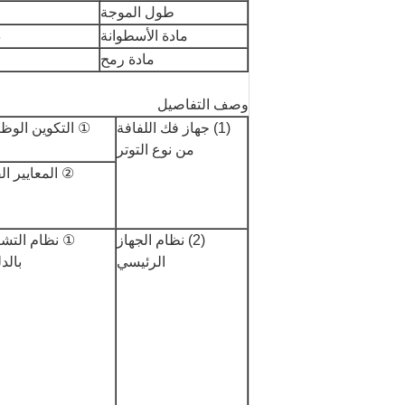
طول الموجة
مادة الأسطوانة
د
مادة رمح
وصف التفاصيل
(1) جهاز فك اللفافة
① التكوين الوظ
من نوع التوتر
② المعايير الف
(2) نظام الجهاز
① نظام التش
الرئيسي
بالد