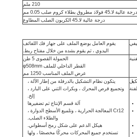
210 ملم
رجة عالية لا.45 فولاذ مطروق بطلاء كروم صلب 0.05 مم
درجة عالية لا.45 الكربون الصلب المطاوع
يفي
يقوم العامل بوضع الملف على جهاز فك اللفائف
اليدوي ، ثم يقوم بشده من خلال مفتاح ربط.
نية
الحمولة القصوى 5 طن
القطر الداخلي للملف φ508mm
عرض الملف المناسب 1250 مم
كيل
يتكون نظام التشكيل بالدرفلة من إطار الآلة ،
لفنة
وتجميع قرص المحرك ، وبكرات الثني على البارد ،
إلخ.
آلة قسم الإنتاج ثم تضفيرها
Cr12 المعالجة الحرارية ، وتلميع الأسطح الدوارة ،
والطلاء الصلب.
هيكل الدعم على شكل رمح أسطواني.
تستخدم جميع المحركات محركًا مخصصًا ، ولها