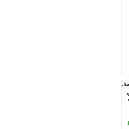
صال
B