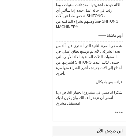
الآلة جيدة ، اشتريتها لمدة ثلاث سنوات ، وما
زلت في حالة عمل جيدة. إذا سألني أي
شخص ماذا عن آلات SHITONG ،
فسأوصيهم بشراء الماكينة من SHITONG
MACHINERY.
—— أوتو ماشابا
هذه هي المرة الثانية التي أشتري فيها آلة من
هذه الشركة ، لأنه تم توسيع نطاق عملي في
السنوات الثلاث الماضية. الآلة الأولى التي
اشتريتها من SHITONG جيدة ، لذلك عندما
أحتاج إلى آلات جديدة ، أقرر الشراء منها مرة
أخرى.
—— فرانسيس باديكال
شكرا لدعمني في مشروع الجهاز الخاص بي!
أتمنى أن تزدهر أعمالك وأن يكون لديك
مستقبل مشرق!
—— محمد
ابن دردش الآن