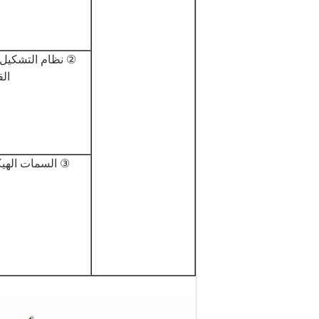
② نظام التشكيل 
ال
③ السمات الهيك