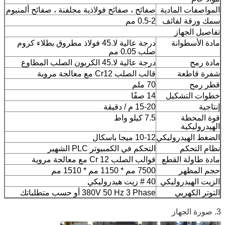
المواصفات المادية
صفائح ، صفائح فولاذية مجلفنة ، صفائح ألمنيوم
سمك ورقة لفائف
0.5-2 مم
تفاصيل الجهاز
مادة الأسطوانة
درجة عالية لا.45 فولاذ مطروق بطلاء كروم
صلب 0.05 مم
مادة رمح
درجة عالية لا.45 الكربون الصلب المطاوع
شفرة قاطعة
قالب الصلب Cr12 مع معالجة مروية
قطر رمح
70 ملم
خطوات التشكيل
14 صفًا
إنتاجية
15-20 م / دقيقة
قوة المحطة
7.5 كيلو واط
الهيدروليكية
الضغط الهيدروليكي
10-12 ميجا باسكال
نظام التحكم
التحكم في الكمبيوتر PLC الشهير
مادة طاولة القطع
قوالب الصلب Cr 12 مع معالجة مروية
حجم المظهر
7500 مم * 1150 مم * 1510 مم
الزيت الهيدروليكي
40 # زيت هيدروليكي
التوتر الكهربي
380V 50 Hz 3 Phase أو حسب متطلباتك
3. صورة الجهاز