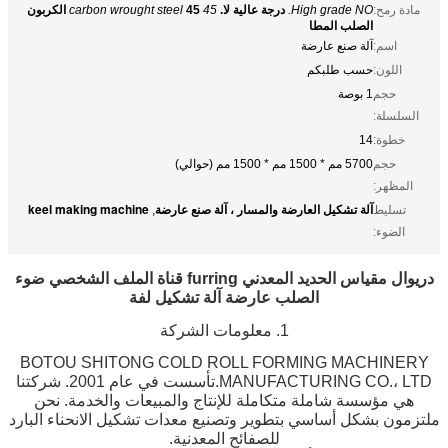
مادة رمح:
High grade NO.
درجة عالية لا.
45 carbon wrought steel
45 الكربون
الصلب المطا
اسم:
آلة صنع عارضة
اللون:
حسب طلبكم
حجم
1 بوصة
السلسلة:
خطوة:
14
حجم
5700 مم * 1500 مم * 1500 مم (حوالي)
المظهر:
آلة تشكيل العارضة والمسار ، آلة صنع عارضة
keel making machine
تسليط
,
الضوء:
دريوال مقياس الحديد المعدني furring قناة الملف الشخصي ضوء
الصلب عارضة آلة تشكيل لفة
1. معلومات الشركة
BOTOU SHITONG COLD ROLL FORMING MACHINERY
MANUFACTURING CO.، LTD.تأسست في عام 2001. شركتنا
هي مؤسسة شاملة متكاملة للإنتاج والمبيعات والخدمة. نحن
ملتزمون بشكل أساسي بتطوير وتصنيع معدات تشكيل الانحناء البارد
للصفائح المعدنية.