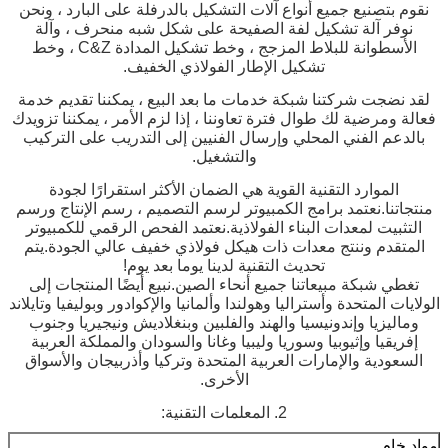
نقوم بتصنيع جميع أنواع آلات التشكيل بالدرفلة على البارد ، ونحن
نوفر آلة تشكيل لفة الصفيحة على شكل شبه منحرف ، وآلة
الأسطوانة للبلاط المزجج ، وخط تشكيل المدادة C&Z ، وخط
تشكيل الإطار الفولاذي الخفيف.
لقد نضجت شركتنا شبكة خدمات ما بعد البيع ، يمكننا تقديم خدمة
فعالة ومرضية لك طوال فترة تعاوننا ، إذا لزم الأمر ، يمكننا تزويدك
بالدعم الفني المحلي وإرسال الفنيين إلى التدريب على التركيب
والتشغيل.
الموارد التقنية القوية هي الضمان الأكثر استقرارًا لجودة
منتجاتنا.نعتمد برامج الكمبيوتر لرسم التصميم ، رسم الإنتاج ورسم
التثبيت لمعدات البناء الفولاذية.نعتمد الفحص الرقمي للكمبيوتر
المتقدم وننتج معدات ذات هيكل فولاذي خفيف عالي الجودة.يتم
تحديث التقنية لدينا يوما بعد يوم!
تغطي شبكة مبيعاتنا جميع أنحاء الصين.نبيع أيضًا المنتجات إلى
الولايات المتحدة وأستراليا وهولندا وألمانيا والإكوادور وبوليفيا وتايلاند
وماليزيا وإندونيسيا والهند والفلبين وبنغلاديش ونيجيريا وجنوب
إفريقيا وإثيوبيا وسوريا وليبيا وغانا والسودان والمملكة العربية
السعودية والإمارات العربية المتحدة وتركيا وأذربيجان والأسواق
الأخرى.
2. المعلمات التقنية:
مواد خام