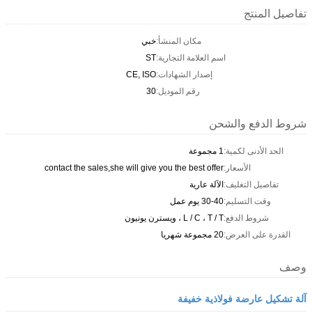
تفاصيل المنتج
مكان المنشأ:
خبي
اسم العلامة التجارية:
ST
إصدار الشهادات:
CE, ISO
رقم الموديل:
30
شروط الدفع والشحن
الحد الأدنى لكمية:
1 مجموعة
الأسعار:
contact the sales,she will give you the best offer
تفاصيل التغليف:
الآلة عارية
وقت التسليم:
30-40 يوم عمل
شروط الدفع:
L / C ، T / T ، ويسترن يونيون
القدرة على العرض:
20 مجموعة شهريا
وصف
آلة تشكيل عارضة فولاذية خفيفة