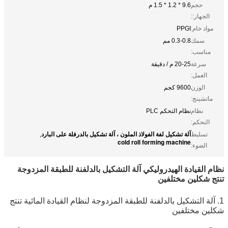
حجم
9.6 * 1.2 * 1.5 م
الجهاز::
مواد خام:
PPGI
سمك
0.3-0.8 مم
مناسب:
سرعة
20-25 م / دقيقة
العمل:
الوزن
9600 كجم
ماتشينج:
نظام
نظام التحكم PLC
التحكم:
آلة تشكيل لفة الفولاذ الملون ، آلة تشكيل بالدرفلة على البارد
تسليط
,
cold roll forming machine
الضوء:
نظام القيادة الهيدروليكي آلة التشكيل بالدلفنة للطبقة المزدوجة
تنتج شكلين مختلفين
1. آلة التشكيل بالدلفنة للطبقة المزدوجة لنظام القيادة المائية تنتج
شكلين مختلفين