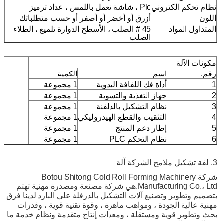
نظام تحكم الكتروني
Plc ، شاشة تعمل باللمس ، عداد ترميز
اللون
أزرق أو أخضر أو ​​أصفر أو حسب متطلباتك
المتداول المواد
45 # الصلب ، الأسطح الدوارة تلميع ، الطلاء
الصلب
مكونات الآلة
رقم.
اسم
الكمية
1
أداة فك اللفافة اليدوية
1 مجموعة
2
جهاز التغذية والتسوية
1 مجموعة
3
نظام التشكيل بالدلفنة
1 مجموعة
4
التثقيب والقطع الهيدروليكي
1 مجموعة
5
إطار دعم المنتج
1 مجموعة
6
نظام التحكم PLC
1 مجموعة
3. لفة تشكيل ملامح الشركة آلة
شركة Botou Shitong Cold Roll Forming Machinery
Manufacturing Co.، Ltd.هي شركة مصنعة ومصدرة مهنية تهتم
بتصميم وتطوير وتصنيع آلات التشكيل بالدرفلة على البارد.لدينا فرق
مهنية عالية الجودة ، ومواهب ماهرة ، وقوة تقنية قوية ، وقدرات
بحث وتطوير قوية ومستقلة ، ومعدات إنتاج متقدمة ونظام خدمة ما