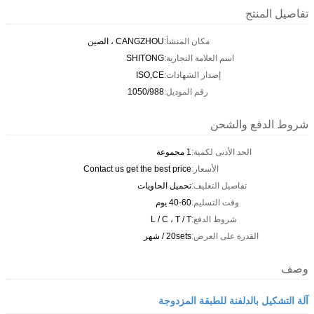
تفاصيل المنتج
مكان المنشأ:
CANGZHOU ، الصين
اسم العلامة التجارية:
SHITONG
إصدار الشهادات:
ISO,CE
رقم الموديل:
1050/988
شروط الدفع والشحن
الحد الأدنى لكمية:
1 مجموعة
الأسعار:
Contact us get the best price
تفاصيل التغليف:
تحميل الحاويات
وقت التسليم:
40-60 يوم
شروط الدفع:
L / C ، T / T
القدرة على العرض:
20sets / شهر
وصف
آلة التشكيل بالدلفنة للطبقة المزدوجة