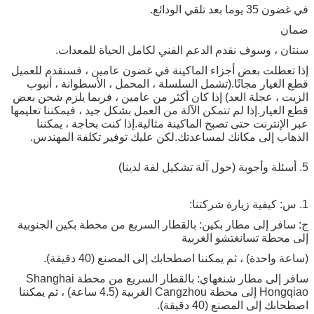
في غضون 35 يوما بعد تلقي الودائع.
ضمان
سنتان ، وسوف نقدم الدعم الفني لكامل الحياة للمعدات.
إذا تعطلت بعض أجزاء الماكينة في غضون عامين ، فسنقدم للعميل
قطع الغيار مجانًا.(تشمل السلسلة ، المحمل ، الأسطوانة ، أنبوب
الزيت ، عجلة العد) إذا كان أكثر من عامين ، فربما يلزم شحن بعض
قطع الغيار.إذا لم تتمكن الآلة من العمل بشكل جيد ، فيمكننا تعليمها
عبر الإنترنت حتى تصبح الماكينة مثالية.إذا كنت بحاجة ، يمكننا
الذهاب إلى مكانك لمساعدتك.لكن عليك توفير تكلفة المهندس.
5. أسئلة وأجوبة (حول آلة تشكيل لفة لدينا)
1. س: كيفية زيارة شركتنا:
ج: سافر إلى مطار بكين: بالقطار السريع من محطة بكين الجنوبية
إلى محطة تسانغتشو الغربية
(ساعة واحدة) ، ثم يمكننا اصطحابك إلى المصنع (40 دقيقة).
سافر إلى مطار شنغهاي: بالقطار السريع من محطة Shanghai
Hongqiao إلى محطة Cangzhou الغربية (4.5 ساعة) ، ثم يمكننا
اصطحابك إلى المصنع (40 دقيقة).