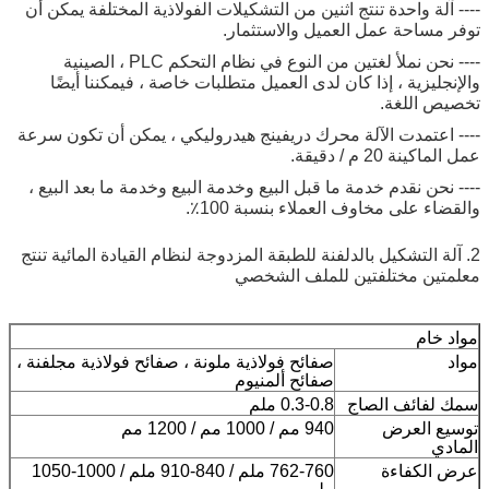
---- آلة واحدة تنتج اثنين من التشكيلات الفولاذية المختلفة يمكن أن
توفر مساحة عمل العميل والاستثمار.
---- نحن نملأ لغتين من النوع في نظام التحكم PLC ، الصينية
والإنجليزية ، إذا كان لدى العميل متطلبات خاصة ، فيمكننا أيضًا
تخصيص اللغة.
---- اعتمدت الآلة محرك دريفينج هيدروليكي ، يمكن أن تكون سرعة
عمل الماكينة 20 م / دقيقة.
---- نحن نقدم خدمة ما قبل البيع وخدمة البيع وخدمة ما بعد البيع ،
والقضاء على مخاوف العملاء بنسبة 100٪.
2. آلة التشكيل بالدلفنة للطبقة المزدوجة لنظام القيادة المائية تنتج
معلمتين مختلفتين للملف الشخصي
مواد خام
مواد
صفائح فولاذية ملونة ، صفائح فولاذية مجلفنة ،
صفائح ألمنيوم
سمك لفائف الصاج
0.3-0.8 ملم
توسيع العرض
940 مم / 1000 مم / 1200 مم
المادي
عرض الكفاءة
762-760 ملم / 840-910 ملم / 1000-1050