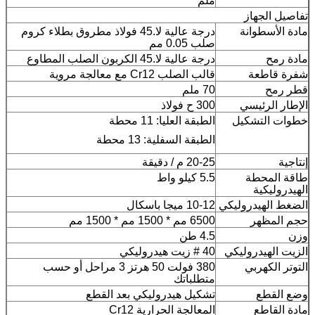
ملم
تفاصيل الجهاز
مادة الأسطوانة
درجة عالية لا.45 فولاذ مطروق بطلاء كروم
صلب 0.05 مم
مادة رمح
درجة عالية لا.45 الكربون الصلب المطاوع
شفرة قاطعة
قالب الصلب Cr12 مع معالجة مروية
قطر رمح
70 ملم
الإطار الرئيسي
300 ح فولاذ
خطوات التشكيل
الطبقة العليا: 11 محطة
الطبقة السفلية: 13 محطة
إنتاجية
20-25 م / دقيقة
طاقة المحطة
5.5 كيلو واط
الهيدروليكية
الضغط الهيدروليكي
10-12 ميجا باسكال
حجم المظهر
6500 مم * 1500 مم * 1500 مم
وزن
4.5 طن
الزيت الهيدروليكي
40 # زيت هيدروليكي
التوتر الكهربي
380 فولت 50 هرتز 3 مراحل أو حسب
متطلباتك
وضع القطع
تشكيل هيدروليكي بعد القطع
مادة القاطع
المعالجة الحرارية Cr12