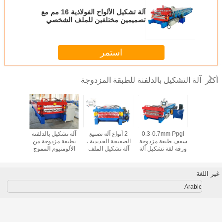
آلة تشكيل الألواح الفولاذية 16 مم مع
تصميمين مختلفين للملف الشخصي
استمر
آلة التشكيل بالدلفنة للطبقة المزدوجة
أكثر
كيل لفائف
0.3-0.7mm Ppgi
2 أنواع آلة تصنيع
آلة تشكيل بالدلفنة
آلة تشكيل
ة الطبقة
سقف طبقة مزدوجة
الصفيحة الحديدية ،
بطبقة مزدوجة من
الفول
جدار السقف
ورقة لفة تشكيل آلة
آلة تشكيل الملف
الألومنيوم المموج
الشخصي 16 صفًا
وشبه المنحرف
من الأسطوانات
غير اللغة
Arabic