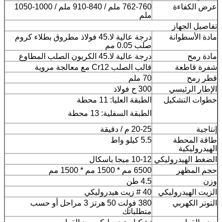
عرض الكفاءة
762-760 ملم / 840-910 ملم / 1000-1050
ملم
تفاصيل الجهاز
مادة الأسطوانة
درجة عالية لا.45 فولاذ مطروق بطلاء كروم
صلب 0.05 مم
مادة رمح
درجة عالية لا.45 الكربون الصلب المطاوع
شفرة قاطعة
قالب الصلب Cr12 مع معالجة مروية
قطر رمح
70 ملم
الإطار الرئيسي
300 ح فولاذ
خطوات التشكيل
الطبقة العليا: 11 محطة
الطبقة السفلية: 13 محطة
إنتاجية
20-25 م / دقيقة
طاقة المحطة
5.5 كيلو واط
الهيدروليكية
الضغط الهيدروليكي
10-12 ميجا باسكال
حجم المظهر
6500 مم * 1500 مم * 1500 مم
وزن
4.5 طن
الزيت الهيدروليكي
40 # زيت هيدروليكي
التوتر الكهربي
380 فولت 50 هرتز 3 مراحل أو حسب
متطلباتك