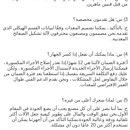
من قبل فنيين ماهرين.
3) س: هل تقدمون مخصصة؟
ج: بالتأكيد ، يمكننا تصميم المعدات وفقًا لبيانات القسم الهيكلي الذي
تقدمه.نحن مصممون ومصنعون محترفون لآلة تشكيل الصفائح
المعدنية.
4) س: ماذا يمكنك أن تفعل إذا كسر الجهاز؟
أ؛فترة الضمان لآلتنا هي 12 شهرًا.إذا تعذر إصلاح الأجزاء المكسورة ،
فيمكننا إرسال الأجزاء الجديدة لاستبدال الأجزاء المكسورة ، ولكن
عليك دفع التكلفة السريعة بنفسك.إذا استطعنا بعد فترة الضمان من
خلال التفاوض لحل المشكلات ، ونحن نقدم الدعم الفني طوال
العمر الافتراضي للمعدات.
5) س: لماذا سعرك أعلى من غيره؟
ج: بما أننا نصر على أن كل مصنع يجب أن يضع الجودة في المقام
الأول.نحن ننفق الوقت والمال على تطوير كيفية جعل الآلات أكثر
تلقائية ودقة وعالية الجودة.يمكننا التأكد من أن أجهزتنا يمكن أن
تستخدم أكثر من 20 عامًا دون أي مشكلة.