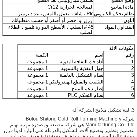
وضع القطع
تشكيل هيدروليكي بعد القطع
مادة القاطع
المعالجة الحرارية Cr12
نظام تحكم الكتروني
Plc ، شاشة تعمل باللمس ، عداد ترميز
اللون
أزرق أو أخضر أو ​​أصفر أو حسب متطلباتك
المتداول المواد
45 # الصلب ، الأسطح الدوارة تلميع ، الطلاء
الصلب
مكونات الآلة
رقم.
اسم
الكمية
1
أداة فك اللفافة اليدوية
1 مجموعة
2
جهاز التغذية والتسوية
1 مجموعة
3
نظام التشكيل بالدلفنة
1 مجموعة
4
التثقيب والقطع الهيدروليكي
1 مجموعة
5
إطار دعم المنتج
1 مجموعة
6
نظام التحكم PLC
1 مجموعة
3. لفة تشكيل ملامح الشركة آلة
شركة Botou Shitong Cold Roll Forming Machinery
Manufacturing Co.، Ltd.هي شركة مصنعة ومصدرة مهنية تهتم
بتصميم وتطوير وتصنيع آلات التشكيل بالدرفلة على البارد.لدينا فرق
مهنية عالية الجودة ، ومواهب ماهرة ، وقوة تقنية قوية ، وقدرات