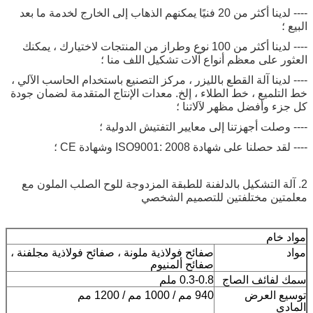
---- لدينا أكثر من 20 فنيًا يمكنهم الذهاب إلى الخارج لخدمة ما بعد
البيع ؛
---- لدينا أكثر من 100 نوع وطراز من المنتجات لاختيارك ، يمكنك
العثور على معظم أنواع آلات تشكيل اللف منا ؛
---- لدينا آلة القطع بالليزر ، مركز التصنيع باستخدام الحاسب الآلي ،
خط التلميع ، خط الطلاء ، إلخ. معدات الإنتاج المتقدمة لضمان جودة
كل جزء وأفضل مظهر لآلاتنا ؛
---- وصلت أجهزتنا إلى معايير التفتيش الدولية ؛
---- لقد حصلنا على شهادة ISO9001: 2008 وشهادة CE ؛
2. آلة التشكيل بالدلفنة للطبقة المزدوجة للوح الصلب الملون مع
معلمتين مختلفتين للتصميم الشخصي
مواد خام
مواد
صفائح فولاذية ملونة ، صفائح فولاذية مجلفنة ،
صفائح ألمنيوم
سمك لفائف الصاج
0.3-0.8 ملم
توسيع العرض
940 مم / 1000 مم / 1200 مم
المادي