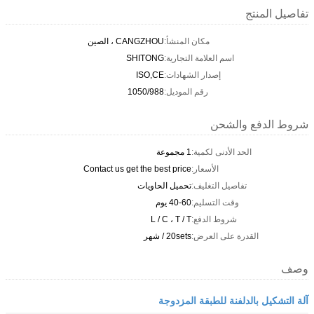
تفاصيل المنتج
مكان المنشأ:
CANGZHOU ، الصين
اسم العلامة التجارية:
SHITONG
إصدار الشهادات:
ISO,CE
رقم الموديل:
1050/988
شروط الدفع والشحن
الحد الأدنى لكمية:
1 مجموعة
الأسعار:
Contact us get the best price
تفاصيل التغليف:
تحميل الحاويات
وقت التسليم:
40-60 يوم
شروط الدفع:
L / C ، T / T
القدرة على العرض:
20sets / شهر
وصف
آلة التشكيل بالدلفنة للطبقة المزدوجة