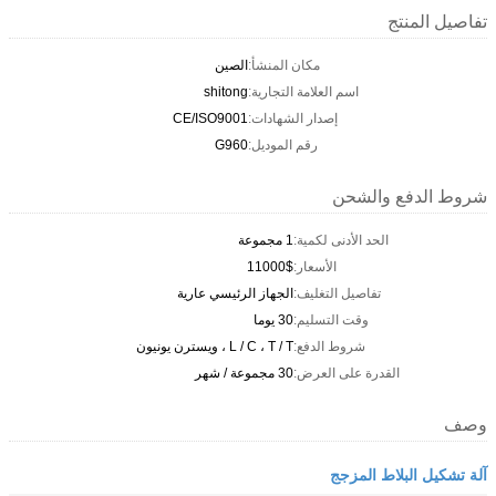
تفاصيل المنتج
مكان المنشأ:
الصين
اسم العلامة التجارية:
shitong
إصدار الشهادات:
CE/ISO9001
رقم الموديل:
G960
شروط الدفع والشحن
الحد الأدنى لكمية:
1 مجموعة
الأسعار:
11000$
تفاصيل التغليف:
الجهاز الرئيسي عارية
وقت التسليم:
30 يوما
شروط الدفع:
L / C ، T / T ، ويسترن يونيون
القدرة على العرض:
30 مجموعة / شهر
وصف
آلة تشكيل البلاط المزجج