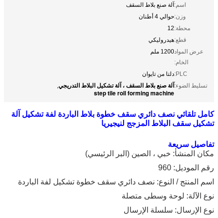
اسم:
آلة صنع بلاط السقف
وزن:
حوالي 4 أطنان
محطة:
12
قطع:
هيدروليكي
عرض المواد
1200 ملم
الخام:
PLC:
دلتا من تايوان
آلة صنع بلاط السقف ، آلة تشكيل البلاط التدريجي
تسليط الضوء:
,
step tile roll forming machine
كامل تلقائي نصف دائري سقف خطوة بلاط الباردة لفة تشكيل آلة
تشكيل سقف البلاط المزجج لنيجيريا
تفاصيل سريعة
مكان المنشأ: خبي ، الصين (البر الرئيسي)
رقم الموديل: 960
اسم المنتج / النوع: نصف دائري سقف خطوة تشكيل لفة الباردة
نوع الآلة: لوحة وسطى متصلة
نوع الإرسال: سلسلة الإرسال