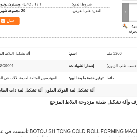
شروط الدفع:
L / C ، T / T ، ويسترن يونيون
القدرة على العرض:
20 مجموعة شهريا
اتصل
رة :
حرفة
1200 ملم
اسم:
آلة تشكيل البلاط ال
إصدار الشهادات:
ISO9001
حائط
توفير خدمة ما بعد البيع:
المهندسين المتاحة لخدمة الآلات في ال
آلة تشكيل لفة الفولاذ الملون
آلة تشكيل لفة ذات الطاب
,
ف وآلة تشكيل طبقة مزدوجة البلاط المزجج
BOTOU SHITONG COLD ROLL FORMING MACHINERY MANUFACTURING CO.، LTD.تأس