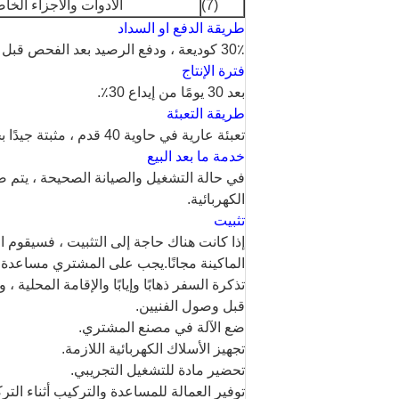
(7)
الأدوات والأجزاء الخا
طريقة الدفع او السداد
30٪ كوديعة ، ودفع الرصيد بعد الفحص قبل التسليم.
فترة الإنتاج
بعد 30 يومًا من إيداع 30٪.
طريقة التعبئة
تعبئة عارية في حاوية 40 قدم ، مثبتة جيدًا بحبل زيت وخزانة تحكم وجميع الملحقات مقاومة للماء.
خدمة ما بعد البيع
في حالة التشغيل والصيانة الصحيحة ، يتم ضم
الكهربائية.
تثبيت
إذا كانت هناك حاجة إلى التثبيت ، فسيقوم 
الماكينة مجانًا.يجب على المشتري مساعدة 
تذكرة السفر ذهابًا وإيابًا والإقامة المحلية
قبل وصول الفنيين.
ضع الآلة في مصنع المشتري.
تجهيز الأسلاك الكهربائية اللازمة.
تحضير مادة للتشغيل التجريبي.
توفير العمالة للمساعدة والتركيب أثناء التر