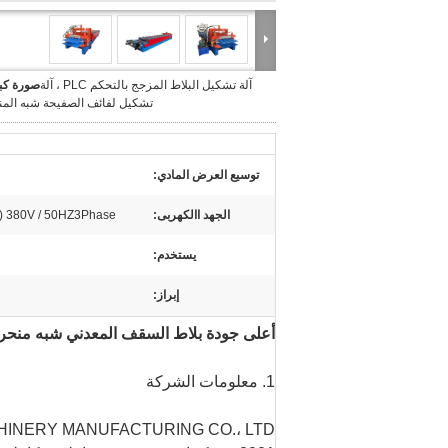
آلة تشكيل البلاط المزجج بالتحكم PLC ، آلة
صورة كبي
تشكيل لفائف الصفيحة شبه المن
توسيع العرض المادي:
الجهد االكهربى:
380V / 50HZ3Phase (حسب طلب الزبون)
يستخدم:
إبراز:
أعلى جودة بلاط السقف المعدني شبه منحر
1. معلومات الشركة