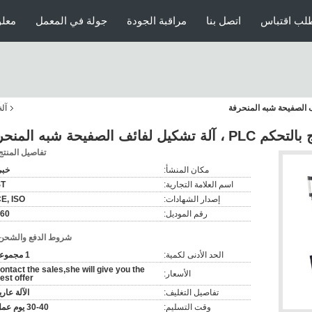
لب اقتباس
اتصل بنا
مراقبة الجودة
جولة في المعمل
معلو
آل
 الصفيحة شبه المنحرفة
تفاصيل المنتج
مكان المنشأ:
خب
اسم العلامة التجارية:
ST
إصدار الشهادات:
E, ISO
رقم الموديل:
60
شروط الدفع والشحن
الحد الأدنى لكمية:
1 مجموعة
ontact the sales,she will give you the
الأسعار:
est offer
تفاصيل التغليف:
الآلة عاري
وقت التسليم:
30-40 يوم عمل