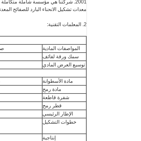
2001. شركتنا هي مؤسسة شاملة متكاملة
معدات تشكيل الانحناء البارد للصفائح المعدني
2. المعلمات التقنية:
المواصفات المادية
صف
سمك ورقة لفائف
توسيع العرض المادي
مادة الأسطوانة
د
مادة رمح
شفرة قاطعة
قطر رمح
الإطار الرئيسي
خطوات التشكيل
إنتاجية