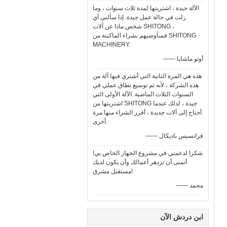
الآلة جيدة ، اشتريتها لمدة ثلاث سنوات ، وما
زلت في حالة عمل جيدة. إذا سألني أي
شخص ماذا عن آلات SHITONG ،
فسأوصيهم بشراء الماكينة من SHITONG
MACHINERY.
—— أوتو ماشابا
هذه هي المرة الثانية التي أشتري فيها آلة من
هذه الشركة ، لأنه تم توسيع نطاق عملي في
السنوات الثلاث الماضية. الآلة الأولى التي
اشتريتها من SHITONG جيدة ، لذلك عندما
أحتاج إلى آلات جديدة ، أقرر الشراء منها مرة
أخرى.
—— فرانسيس باديكال
شكرا لدعمني في مشروع الجهاز الخاص بي!
أتمنى أن تزدهر أعمالك وأن يكون لديك
مستقبل مشرق!
—— محمد
ابن دردش الآن