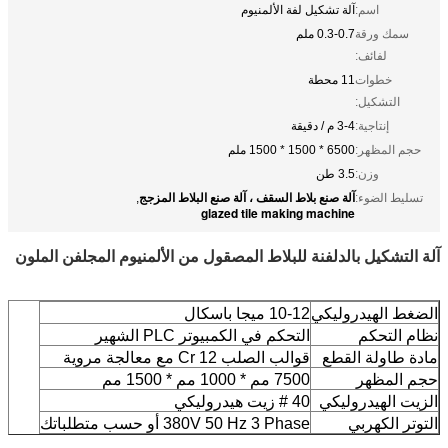
اسم:
آلة تشكيل لفة الألمنيوم
سمك ورقة
0.3-0.7 ملم
لفائف:
خطوات
11 محطة
التشكيل:
إنتاجية:
3-4 م / دقيقة
حجم المظهر:
6500 * 1500 * 1500 ملم
وزن:
3.5 طن
آلة صنع بلاط السقف ، آلة صنع البلاط المزجج
تسليط الضوء:
,
glazed tile making machine
آلة التشكيل بالدلفنة للبلاط المصقول من الألمنيوم المجلفن الملون
الضغط الهيدروليكي
10-12 ميجا باسكال
نظام التحكم
التحكم في الكمبيوتر PLC الشهير
مادة طاولة القطع
قوالب الصلب Cr 12 مع معالجة مروية
حجم المظهر
7500 مم * 1000 مم * 1500 مم
الزيت الهيدروليكي
40 # زيت هيدروليكي
التوتر الكهربي
380V 50 Hz 3 Phase أو حسب متطلباتك