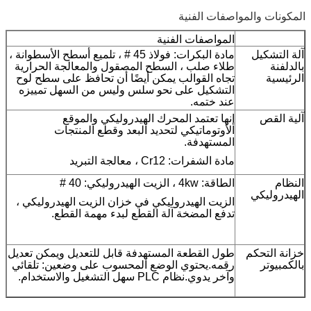
المكونات والمواصفات الفنية
المواصفات الفنية
آلة التشكيل
مادة البكرات: فولاذ 45 # ، تلميع أسطح الأسطوانة ،
بالدلفنة
طلاء صلب ، السطح المصقول والمعالجة الحرارية
الرئيسية
تجاه القوالب يمكن أيضًا أن تحافظ على سطح لوح
التشكيل على نحو سلس وليس من السهل تمييزه
عند ختمه.
آلية القص
إنها تعتمد المحرك الهيدروليكي والموقع
الأوتوماتيكي لتحديد البعد وقطع المنتجات
المستهدفة.
مادة الشفرات: Cr12 ، معالجة التبريد
النظام
الطاقة: 4kw ، الزيت الهيدروليكي: 40 #
الهيدروليكي
الزيت الهيدروليكي في خزان الزيت الهيدروليكي ،
تدفع المضخة آلة القطع لبدء مهمة القطع.
خزانة التحكم
طول القطعة المستهدفة قابل للتعديل ويمكن تعديل
بالكمبيوتر
رقمه.يحتوي الوضع المحسوب على وضعين: تلقائي
وآخر يدوي.نظام PLC سهل التشغيل والاستخدام.