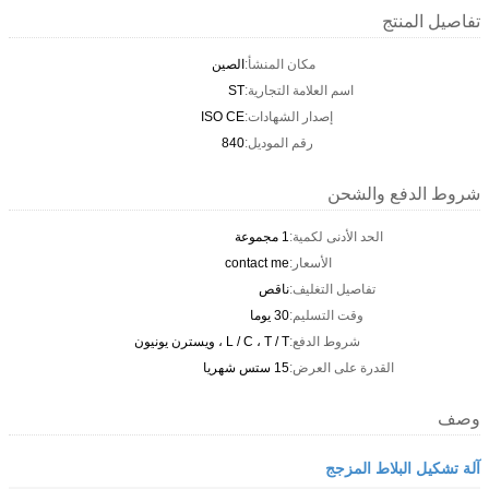
تفاصيل المنتج
مكان المنشأ:
الصين
اسم العلامة التجارية:
ST
إصدار الشهادات:
ISO CE
رقم الموديل:
840
شروط الدفع والشحن
الحد الأدنى لكمية:
1 مجموعة
الأسعار:
contact me
تفاصيل التغليف:
ناقص
وقت التسليم:
30 يوما
شروط الدفع:
L / C ، T / T ، ويسترن يونيون
القدرة على العرض:
15 ستس شهريا
وصف
آلة تشكيل البلاط المزجج