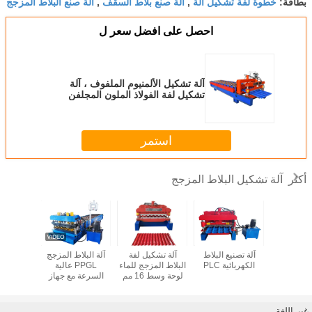
خطوة لفة تشكيل آلة
آلة صنع بلاط السقف
آلة صنع البلاط المزجج
بطاقة:
,
,
احصل على افضل سعر ل
آلة تشكيل الألمنيوم الملفوف ، آلة
تشكيل لفة الفولاذ الملون المجلفن
استمر
آلة تشكيل البلاط المزجج
أكثر
كيل لفائف
آلة تصنيع البلاط
آلة تشكيل لفة
آلة البلاط المزجج
سلاسل 
يف الفولاذ
الكهربائية PLC
البلاط المزجج للماء
PPGL عالية
Ppgi
ملون
لوحة وسط 16 مم
السرعة مع جهاز
تشكيل لف
وزن 3.5-6 طن
القطع / الضغط
بلاط ا
المشترك
غير اللغة