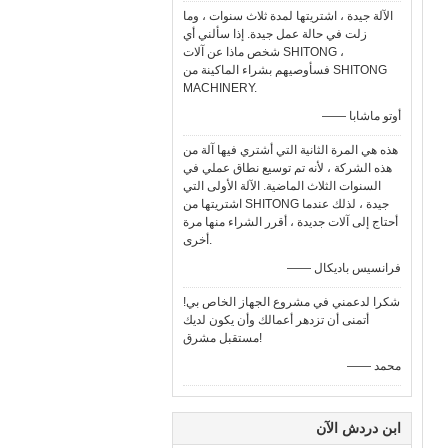
الآلة جيدة ، اشتريتها لمدة ثلاث سنوات ، وما
زلت في حالة عمل جيدة. إذا سألني أي
شخص ماذا عن آلات SHITONG ،
فسأوصيهم بشراء الماكينة من SHITONG
MACHINERY.
—— أوتو ماشابا
هذه هي المرة الثانية التي أشتري فيها آلة من
هذه الشركة ، لأنه تم توسيع نطاق عملي في
السنوات الثلاث الماضية. الآلة الأولى التي
اشتريتها من SHITONG جيدة ، لذلك عندما
أحتاج إلى آلات جديدة ، أقرر الشراء منها مرة
أخرى.
—— فرانسيس باديكال
شكرا لدعمني في مشروع الجهاز الخاص بي!
أتمنى أن تزدهر أعمالك وأن يكون لديك
مستقبل مشرق!
—— محمد
ابن دردش الآن