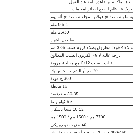
 دع الماكينة لها قاعدة ثابتة عند العمل.
المعلمات
ة ملونة ، صفائح فولاذية مجلفنة ، صفائح ألمنيوم
0.5-1 ملم
25/30 ملم
تفاصيل الجهاز
روم صلب 0.05 مم
درجة عالية لا.45 الكربون الصلب المطاوع
قالب الصلب Cr12 مع معالجة مروية
70 مم أو الشرط الخاص بك
300 ح فولاذ
16 محطة
30-35 م / دقيقة
5.5 كيلو واط
10-12 ميجا باسكال
7700 مم * 1500 مم * 1500 مم
40 # زيت هيدروليكي
380V 50 هرتز 3 المرحلة أو حسب متطلباتك