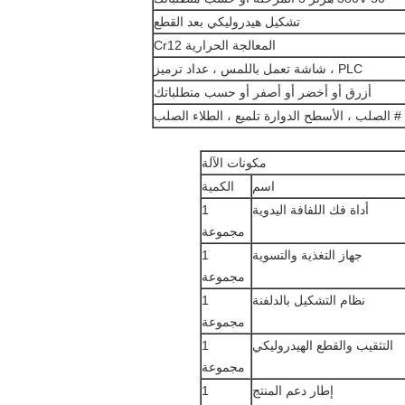
تشكيل هيدروليكي بعد القطع
المعالجة الحرارية Cr12
PLC ، شاشة تعمل باللمس ، عداد ترميز
أزرق أو أخضر أو ​​أصفر أو حسب متطلباتك
مكونات الآلة
اسم
الكمية
أداة فك اللفافة اليدوية
1
مجموعة
جهاز التغذية والتسوية
1
مجموعة
نظام التشكيل بالدلفنة
1
مجموعة
التثقيب والقطع الهيدروليكي
1
مجموعة
إطار دعم المنتج
1