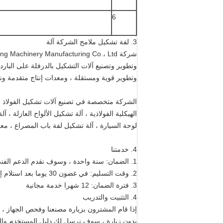
6
3. لفة تشكيل ملامح الشركة آلة
شركة Botou Shitong Cold Roll Forming Machinery Manufacturing Co.، Ltd.
وتطوير وتصنيع آلات التشكيل بالدرفلة على البارد
وتطوير قوية ومستقلة ، ومعدات إنتاج متقدمة ونظ
الهيكلية الفولاذية ، آلة تشكيل الألواح العازلة 
لوحة السيارة ، آلة تشكيل لفة باب المصراع ، مع
4. خدمتنا
1. الضمان: سنة واحدة ، وسوف نقدم الدعم الفني لكامل عمر المعدات
2. وقت التسليم: في غضون 30 يوما بعد استلام إيداع دفعتك
3. فترة الضمان: 12 شهرا خدمة مجانية
4. التثبيت والتدريب
إذا قام المشترون بزيارة مصنعنا وفحص الجهاز ، ف
بدون زيارة ، سوف نرسل لك دليل المستخدم والفي