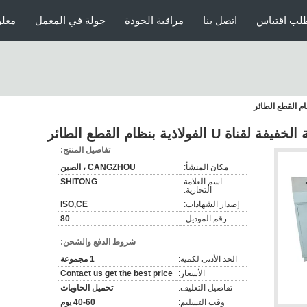
لب اقتباس
اتصل بنا
مراقبة الجودة
جولة في المعمل
معلو
ولاذية بنظام القطع الطائر
تفاصيل المنتج:
مكان المنشأ:
CANGZHOU ، الصين
اسم العلامة
SHITONG
التجارية:
إصدار الشهادات:
ISO,CE
رقم الموديل:
80
شروط الدفع والشحن:
الحد الأدنى لكمية:
1 مجموعة
الأسعار:
Contact us get the best price
تفاصيل التغليف:
تحميل الحاويات
وقت التسليم:
40-60 يوم