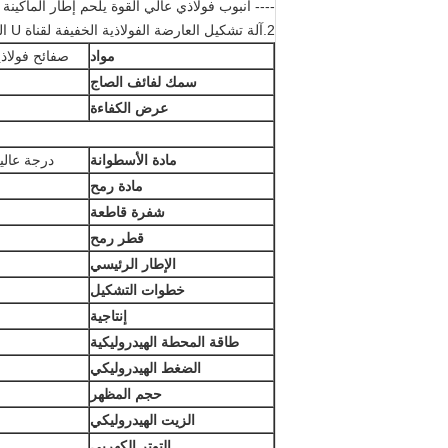
---- أنبوب فولاذي عالي القوة يلحم إطار الماكينة ،
2.
آلة تشكيل العارضة الفولاذية الخفيفة لقناة U الفولاذية بنظام القطع الطائر
مواد
صفائح فولاذي
سمك لفائف الصاج
عرض الكفاءة
مادة الأسطوانة
درجة عالية لا.45 فولاذ مطروق بطلاء ك
مادة رمح
شفرة قاطعة
قطر رمح
الإطار الرئيسي
خطوات التشكيل
إنتاجية
طاقة المحطة الهيدروليكية
الضغط الهيدروليكي
حجم المظهر
الزيت الهيدروليكي
التوتر الكهربي