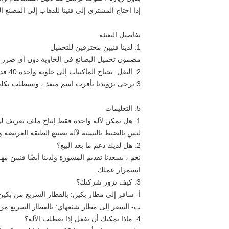
إذا احتاج المشتري إلى فنينا للذهاب إلى المصنع
تفاصيل التعبئة
1. لدينا فنيين محترفين للتحميل
مضمون تحميل البضائع في الحاوية دون أي ضرر
2. النقل: تحتاج الماكينات إلى حاوية واحدة 40 قدم للاحتفاظ بها
3.يرجى تزويدنا بأقرب اسم منفذ ، وسنطلب تكلفة الشحن وترتيب الشحن لك
5. التعليمات
1. هل يمكن لآلة واحدة فقط إنتاج ملف تعريف لوحة نمط واحد؟
ليس بالضبط بالنسبة لآلة تصنيع الطبقة العريضة والمزدوجة.يمك
2. هل لديك دعم ما بعد البيع؟
نعم ، يسعدنا تقديم المشورة ولدينا أيضًا فنيين 
استمرار عملك.
3. كيف تزور شركتك؟
أ- سافر إلى مطار بكين: بالقطار السريع من بكين نان إلى CangZhou Xi (ساعة واحدة) ، ثم
ب- السفر إلى مطار شنغهاي: بالقطار السريع من Shanghai HongQiao إلى Cangzhou Xi (4.5 ساعة) ، ثم يمكننا اصطحاب
4. ماذا يمكنك أن تفعل إذا تعطلت الآلة؟