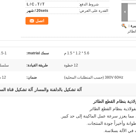
شروط الدفع:
L / C ، T / T
القدرة على العرض:
20sets / شهر
اتصل
رة :
لطائر
5.6 * 1.2 * 1.5 م
سمك matrial:
0.5-1 م
12 خطوة
طريقة القيادة:
سلسلة 1
380V 60Hz (حسب المتطلبات المحلية)
ضمان:
12 شهرا
آلة تشكيل بالدلفنة والمسار
آلة تشكيل قناة ال
,
 مما يعزز سرعة عمل الماكينة إلى حد كبير.
انة وأخيراً جودة المنتجات.
 في الآلة بسلاسة.