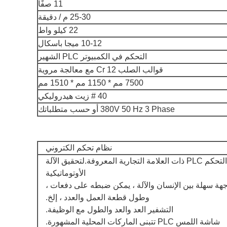
11 صفًا
25-30 م / دقيقة
22 كيلو واط
10-12 ميجا باسكال
التحكم في الكمبيوتر PLC الشهير
قوالب الصلب Cr 12 مع معالجة مروية
7500 مم * 1150 مم * 1510 مم
40 # زيت هيدروليكي
380V 50 Hz 3 Phase أو حسب متطلباتك
نظام تحكم الكتروني
تستخدم الآلة تقنية التحكم PLC ذات العلامة التجارية المعروفة.لتحقيق الآلة
الأوتوماتيكية
جهة سهلة بين الإنسان والآلة ، يمكن ضبطه على دفعات ،
وطول قطعة العمل والعدد ، إلخ.
التشفير العد والعد والطول مع الوظيفة.
شاشة اللمس PLC تتبنى الماركات المحلية المشهورة.