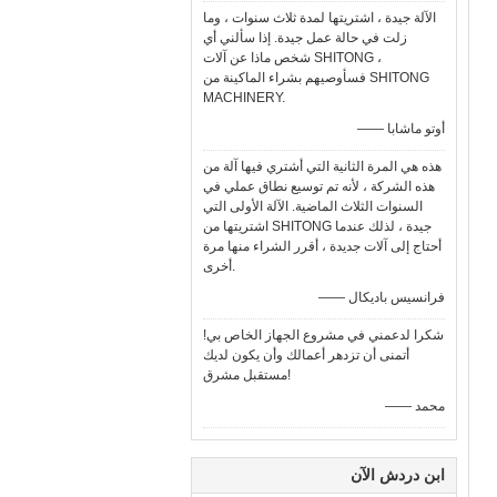
الآلة جيدة ، اشتريتها لمدة ثلاث سنوات ، وما
زلت في حالة عمل جيدة. إذا سألني أي
شخص ماذا عن آلات SHITONG ،
فسأوصيهم بشراء الماكينة من SHITONG
MACHINERY.
—— أوتو ماشابا
هذه هي المرة الثانية التي أشتري فيها آلة من
هذه الشركة ، لأنه تم توسيع نطاق عملي في
السنوات الثلاث الماضية. الآلة الأولى التي
اشتريتها من SHITONG جيدة ، لذلك عندما
أحتاج إلى آلات جديدة ، أقرر الشراء منها مرة
أخرى.
—— فرانسيس باديكال
شكرا لدعمني في مشروع الجهاز الخاص بي!
أتمنى أن تزدهر أعمالك وأن يكون لديك
مستقبل مشرق!
—— محمد
ابن دردش الآن