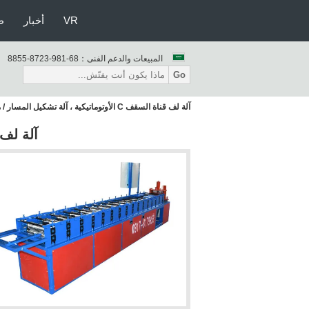
VR
أخبار
ط
المبيعات والدعم الفنى：
86-189-3278-5588
Go
آلة لف قناة السقف C الأوتوماتيكية ، آلة تشكيل المسار / مسمار
آلة لف قناة السقف C 