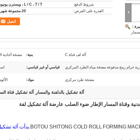
شروط الدفع:
L / C ، T / T ، ويسترن يونيون
القدرة على العرض:
20 مجموعة شهريا
اتصل
رة :
مسمار
آلة لف قناة C
بنية:
مضخة أحادية ا
لعارية حزام رمح مدفوعة مضخة مياه الطرد المركزي
قياسي أو غير قياسي:
اس
مضخة طرد مركزي
مواد:
الألوم
آلة تشكيل بالدلفنة والمسار
آلة تشكيل قناة ال
,
BOTOU SHITONG COLD ROLL FORMING MACH
بدأت آلة تشكي