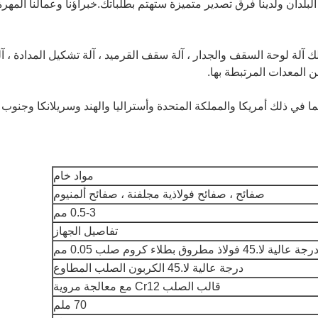
لبلدان ولدينا فرق تصدير متميزة ستهتم بطلباتك.خبراؤنا وعمالنا المهرة
لك آلة لوحة السقف والجدار ، آلة سقف القرميد ، آلة تشكيل المدادة ، آل
ن المعدات المرتبطة بها.
ما في ذلك أمريكا والمملكة المتحدة وأستراليا والهند وسريلانكا وجنوب
مواد خام
صفائح ، صفائح فولاذية مجلفنة ، صفائح ألمنيوم
0.5-3 مم
تفاصيل الجهاز
رجة عالية لا.45 فولاذ مطروق بطلاء كروم صلب 0.05 مم
درجة عالية لا.45 الكربون الصلب المطاوع
قالب الصلب Cr12 مع معالجة مروية
70 ملم