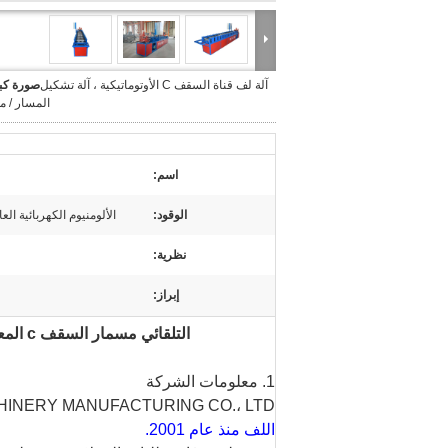
آلة لف قناة السقف C الأوتوماتيكية ، آلة تشكيل
صورة كبي
المسار / 
اسم:
الوقود:
الألومنيوم الكهربائية ا
نظرية:
إبراز:
التلقائي مسمار السقف c المعدنية وقناة المسار الإطار ضوء الصلب عارضة آلة تشكيل لفة
1. معلومات الشركة
INERY MANUFACTURING CO.، LTD.
اللف منذ عام 2001.