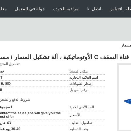
لب اقتباس
اتصل بنا
مراقبة الجودة
جولة في المعمل
معلو
الأوتوماتيكية ، آلة تشكيل المسار / مسمار
تفاصيل المنتج
مكان المنشأ:
خب
اسم العلامة التجارية:
ST
إصدار الشهادات:
E, ISO
رقم الموديل:
0
شروط الدفع والشحن
الحد الأدنى لكمية:
1 مجموعة
ontact the sales,she will give you the
الأسعار:
est offer
تفاصيل التغليف:
الآلة عاري
وقت التسليم:
30-40 يوم عمل