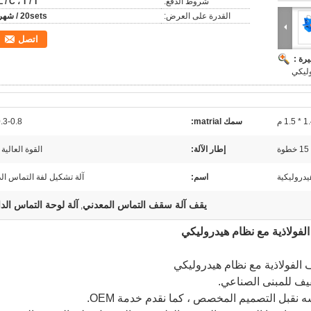
شروط الدفع:
L / C ، T / T
القدرة على العرض:
20sets / شهر
اتصل
رة :
سمك matrial:
0.3-0.8 م
15 خطوة
إطار الآلة:
القوة العالية 
يدروليكية
اسم:
آلة تشكيل لفة التماس الد
يقف آلة سقف التماس المعدني
آلة لوحة التماس الدا
,
لفولاذية مع نظام هيدروليكي
ه نقبل التصميم المخصص ، كما نقدم خدمة OEM.