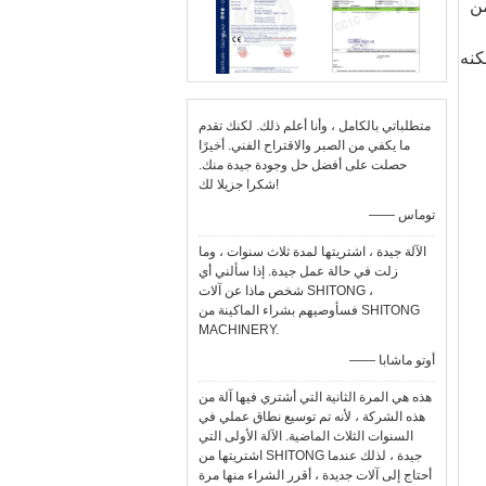
من
كنه
متطلباتي بالكامل ، وأنا أعلم ذلك. لكنك تقدم
ما يكفي من الصبر والاقتراح الفني. أخيرًا
حصلت على أفضل حل وجودة جيدة منك.
شكرا جزيلا لك!
—— توماس
الآلة جيدة ، اشتريتها لمدة ثلاث سنوات ، وما
زلت في حالة عمل جيدة. إذا سألني أي
شخص ماذا عن آلات SHITONG ،
فسأوصيهم بشراء الماكينة من SHITONG
MACHINERY.
—— أوتو ماشابا
هذه هي المرة الثانية التي أشتري فيها آلة من
هذه الشركة ، لأنه تم توسيع نطاق عملي في
السنوات الثلاث الماضية. الآلة الأولى التي
اشتريتها من SHITONG جيدة ، لذلك عندما
أحتاج إلى آلات جديدة ، أقرر الشراء منها مرة