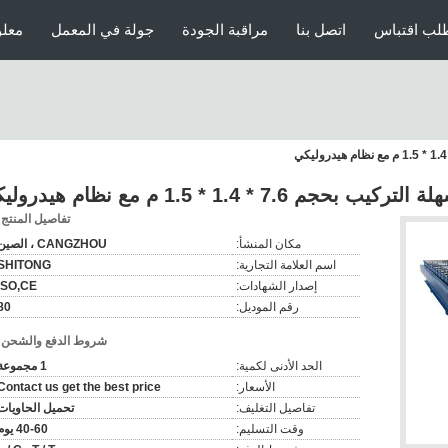
لب اقتباس
اتصل بنا
مراقبة الجودة
جولة في المعمل
معلو
 1.4 * 1.5 م مع نظام هيدروليكي
تفاصيل المنتج:
مكان المنشأ:
CANGZHOU ، الصين
اسم العلامة التجارية:
SHITONG
إصدار الشهادات:
ISO,CE
رقم الموديل:
80
شروط الدفع والشحن:
الحد الأدنى لكمية:
1 مجموعة
الأسعار:
Contact us get the best price
تفاصيل التغليف:
تحميل الحاويات
وقت التسليم:
40-60 يوم