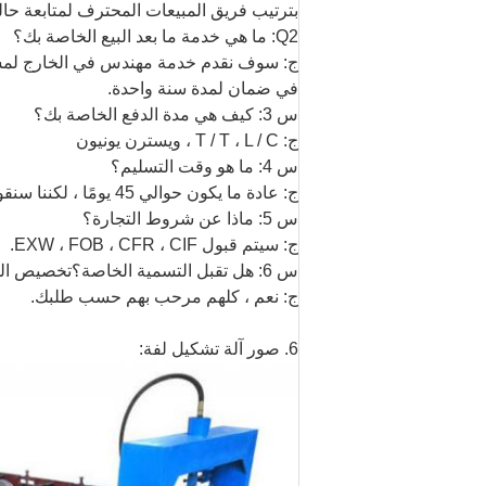
بترتيب فريق المبيعات المحترف لمتابعة حال
Q2: ما هي خدمة ما بعد البيع الخاصة بك؟
ج: سوف نقدم خدمة مهندس في الخارج لمساع
في ضمان لمدة سنة واحدة.
س 3: كيف هي مدة الدفع الخاصة بك؟
ج: T / T ، L / C ، ويسترن يونيون
س 4: ما هو وقت التسليم؟
ج: عادة ما يكون حوالي 45 يومًا ، لكننا سنقوم بالتوصيل في أقرب وقت ممكن
س 5: ماذا عن شروط التجارة؟
ج: سيتم قبول EXW ، FOB ، CFR ، CIF.
س 6: هل تقبل التسمية الخاصة؟تخصيص الشعار المطبوع أو العبوة؟
ج: نعم ، كلهم ​​مرحب بهم حسب طلبك.
6. صور آلة تشكيل لفة: