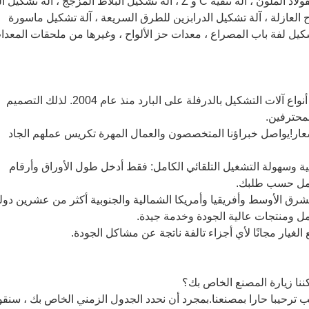
الشركة متخصصة في تصنيع آلات تشكيل الفولاذ الملون ، آلة تنقية C و Z ، آلة تشكيل البلاط المزجج ، آلة تش
واح العازلة ، آلة تشكيل الدرابزين للطرق السريعة ، آلة تشكيل ماسورة
شكيل لفة باب المصراع ، معدات حز الألواح ، وغيرها من ملحقات المعدا
أ.نحن كشركة مصنعة متخصصون في جميع أنواع آلات التشكيل بالدرفلة على البارد منذ عام 2004. لذلك التصميم
لمحترفين.
شعار!يواصل خبراؤنا المتخصصون والعمال المهرة تكريس عملهم الجاد
يضمن الدقة العالية وسهولة التشغيل التلقائي الكامل: فقط أدخل طول الأوراق وأرقام
العمل حسب طلبك.
شرق الأوسط وأفريقيا وأمريكا الشمالية والجنوبية أكثر من عشرين دول
مل ومنتجات عالية الجودة وخدمة جيدة.
لغيار مجانًا لأي أجزاء تالفة ناتجة عن مشاكل الجودة.
رحب ترحيبا حارا بمصنعنا.بمجرد أن نحدد الجدول الزمني الخاص بك ، سنق