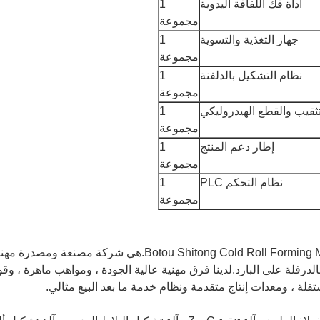
أداة فك اللفافة اليدوية
1
مجموعة
جهاز التغذية والتسوية
1
مجموعة
نظام التشكيل بالدلفنة
1
مجموعة
تثقيب والقطع الهيدروليكي
1
مجموعة
إطار دعم المنتج
1
مجموعة
نظام التحكم PLC
1
مجموعة
شركة Botou Shitong Cold Roll Forming Machinery Manufacturing Co.، Ltd.هي شركة مصنعة ومصدرة 
لدرفلة على البارد.لدينا فرق مهنية عالية الجودة ، ومواهب ماهرة ، وقو
لة ، ومعدات إنتاج متقدمة ونظام خدمة ما بعد البيع مثالي.