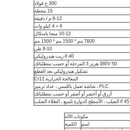
300 ح فولاذ
15 محطة
8-12 م / دقيقة
4 + 4 كيلو وات
10-12 ميجا باسكال
7600 مم * 1500 مم * 1500 مم
8-10 طن
40 # زيت هيدروليكي
380V 50 هرتز 3 المرحلة أو حسب متطلباتك
تشكيل هيدروليكي بعد القطع
المعالجة الحرارية Cr12
PLC ، شاشة تعمل باللمس ، عداد ترميز
أزرق أو أخضر أو ​​أصفر أو حسب متطلباتك
45 # الصلب ، الأسطح الدوارة تلميع ، الطلاء الصلب
مكونات الآلة
اسم
الكمية