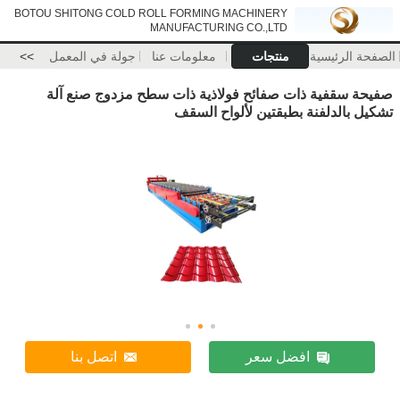
BOTOU SHITONG COLD ROLL FORMING MACHINERY
MANUFACTURING CO.,LTD
الصفحة الرئيسية
منتجات
معلومات عنا
جولة في المعمل
>>
صفيحة سقفية ذات صفائح فولاذية ذات سطح مزدوج صنع آلة
تشكيل بالدلفنة بطبقتين لألواح السقف
افضل سعر
اتصل بنا