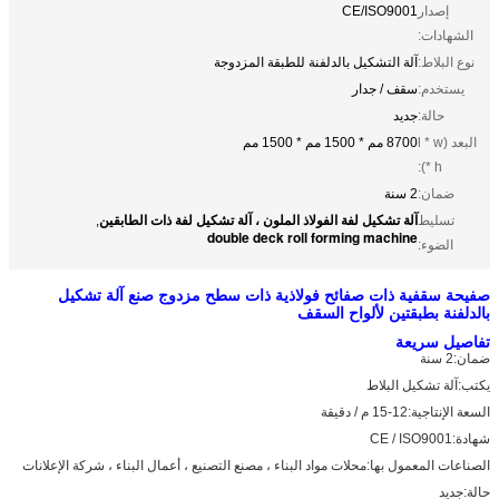
إصدار
CE/ISO9001
الشهادات:
نوع البلاط:
آلة التشكيل بالدلفنة للطبقة المزدوجة
يستخدم:
سقف / جدار
حالة:
جديد
البعد (l * w
8700 مم * 1500 مم * 1500 مم
* h):
ضمان:
2 سنة
آلة تشكيل لفة الفولاذ الملون ، آلة تشكيل لفة ذات الطابقين
تسليط
,
double deck roll forming machine
الضوء:
صفيحة سقفية ذات صفائح فولاذية ذات سطح مزدوج صنع آلة تشكيل
بالدلفنة بطبقتين لألواح السقف
تفاصيل سريعة
ضمان:
2 سنة
يكتب:
آلة تشكيل البلاط
السعة الإنتاجية:
12-15 م / دقيقة
شهادة:
CE / ISO9001
الصناعات المعمول بها:
محلات مواد البناء ، مصنع التصنيع ، أعمال البناء ، شركة الإعلانات
حالة:
جديد