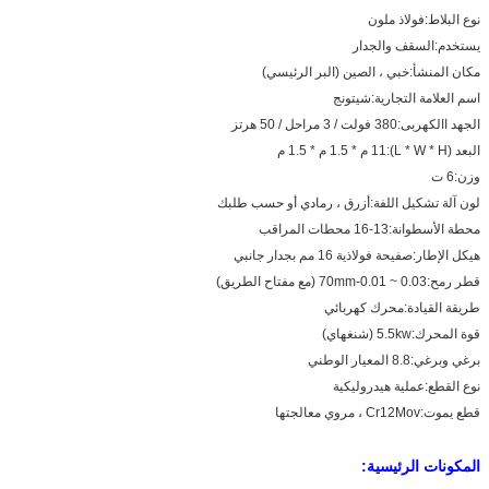
نوع البلاط:
فولاذ ملون
يستخدم:
السقف والجدار
مكان المنشأ:
خبي ، الصين (البر الرئيسي)
اسم العلامة التجارية:
شيتونج
الجهد االكهربى:
380 فولت / 3 مراحل / 50 هرتز
البعد (L * W * H):
11 م * 1.5 م * 1.5 م
وزن:
6 ت
لون آلة تشكيل اللفة:
أزرق ، رمادي أو حسب طلبك
محطة الأسطوانة:
13-16 محطات المراقب
هيكل الإطار:
صفيحة فولاذية 16 مم بجدار جانبي
قطر رمح:
70mm-0.01 ~ 0.03 (مع مفتاح الطريق)
طريقة القيادة:
محرك كهربائي
قوة المحرك:
5.5kw (شنغهاي)
برغي وبرغي:
8.8 المعيار الوطني
نوع القطع:
عملية هيدروليكية
قطع يموت:
Cr12Mov ، مروي معالجتها
المكونات الرئيسية: