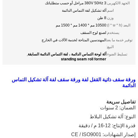
الجهد االكهربى:
380V 50Hz 3 مراحل أو حسب متطلباتك
اسم:
آلة تشكيل لفة التماس الدائمة
وزن:
8 طن
البعد (l * w * h):
10500 مم * 1400 مم * 1500 مم
يستخدم:
لصنع لوح السقف
توفير خدمة ما بعد
المهندسين المتاحة لخدمة الآلات في الخارج
البيع:
آلة لوحة التماس الدائمة ، لفة التماس الدائمة السابقة
تسليط الضوء:
,
standing seam roll former
ورقة سقف ذاتية القفل لفة ورقة سقف لفة آلة تشكيل التماس
الدائمة
تفاصيل سريعة
الضمان: 2 سنوات
النوع: آلة تشكيل البلاط
قدرة الإنتاج: 12-16 م / دقيقة
إصدار الشهادات: CE / ISO9001