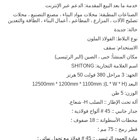
خدمة ما بعد البيع المقدمة: الدعم عبر الإنترنت
الصناعات المطبقة: محلات مواد البناء ، مصنع التصنيع ، محلات
تصليح الآلات ، المزارع ، المطاعم ، أعمال البناء ، الطاقة والتعدين
حالة: جديدة
نوع البلاط: الفولاذ الملون
الاستخدام: سقف
مكان المنشأ: خبى ، الصين (البر الرئيسى)
اسم العلامة التجارية: SHITONG
الجهد: 3 مراحل 380 فولت 50 هرتز
البعد (L * W * H): 12500mm * 1200mm * 1100mm
الوزن: 5 طن
آلة تحت الإطار :: الصلب H- شعاع.
جدار جانبي :: 45 # ألواح فولاذية ؛
محطات الأسطوانة :: 18 صفوف ؛
قطر رمح :: 75 مم ؛
مادة العمود الرئيسي :: 45 # فولاذ مع تحول نهائي ؛