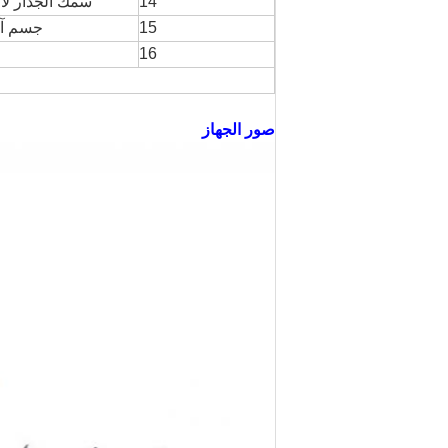
14
سمك الجدار لآل
15
جسم آل
16
صور الجهاز