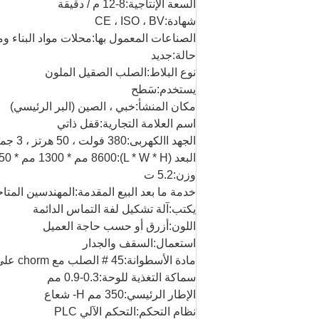
السعة الإنتاجية:
8-12 م / دقيقة
شهادة:
CE ، ISO ، BV
الصناعات المعمول بها:
محلات مواد البناء و
حالة:
جديد
نوع البلاط:
الصلب الصقيل الملون
يستخدم:
سَطح
مكان المنشأ:
خبي ، الصين (البر الرئيسي)
اسم العلامة التجارية:
قفل ذاتي
الجهد االكهربى:
380 فولت ، 50 هرتز ، 3 جمل
البعد (L * W * H):
8600 مم * 1300 مم * 1450 مم
وزن:
5.2 ت
خدمة ما بعد البيع المقدمة:
المهندسين المتاح
يكتب:
آلة تشكيل لفة التماس الدائمة
اللون:
أزرق أو حسب حاجة العميل
استعمال:
السقف والجدار
مادة الأسطوانة:
45 # الصلب مع chorm على السطح
سماكة التغذية للوحة:
0.3-0.9 مم
الإطار الرئيسي:
350 مم H- شعاع
نظام التحكم:
التحكم الآلي PLC