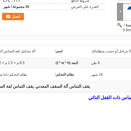
شروط الدفع:
L / C ، T / T
القدرة على العرض:
30 مجموعة / شهر
اتصل
رة :
اتك
اسم:
آلة تشكيل لفة التماس الد
8 طن
البعد (l * w * h):
8.5 م × 1.5 م × 1.2 م
18 شهر
نظام التحكم:
نظام التحكم دلتا س
يقف التماس آلة السقف المعدني
يقف التماس لفة الس
,
ماس ذات القفل الذاتي