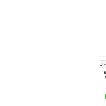
صال
B