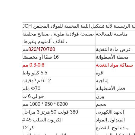
ة الرئيسية لآلة تشكيل اللفة المخفية للفولاذ المجلفن JCH
مناسبة للمعالجة
صفيحة فولاذية ملونة ، صفائح مجلفنة
، لفائف ألمنيوم وغيرها.
عرض مادة التغذية
820/470/760
مم
محطة الأسطوانة
16 صفًا أو مخصصًا
سماكة مواد التغذية
0.3-0.6 مم
قوة
5.5 كيلو واط
إنتاجية
6-12 م / دقيقة
قطر الأسطوانة
Φ70 ملم
وزن
حوالي 6 ت
بحجم
8200 * 950 * 1000 مم
الجهد االكهربى
380 فولت 50 هرتز 3 مراحل
المتداول المواد
الكربون الصلب 45 #
مادة لوح التقطيع
كر 12