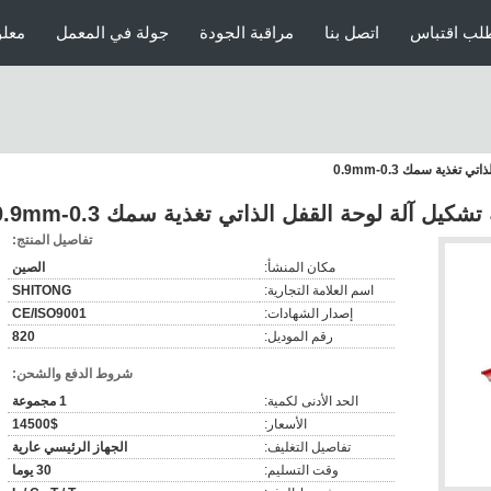
لب اقتباس
اتصل بنا
مراقبة الجودة
جولة في المعمل
معلو
تفاصيل المنتج:
مكان المنشأ:
الصين
اسم العلامة التجارية:
SHITONG
إصدار الشهادات:
CE/ISO9001
رقم الموديل:
820
شروط الدفع والشحن:
الحد الأدنى لكمية:
1 مجموعة
الأسعار:
14500$
تفاصيل التغليف:
الجهاز الرئيسي عارية
وقت التسليم:
30 يوما