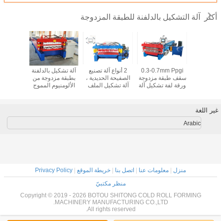
آلة التشكيل بالدلفنة للطبقة المزدوجة
أكثر
كيل لفائف
0.3-0.7mm Ppgi
2 أنواع آلة تصنيع
آلة تشكيل بالدلفنة
آلة تشكيل
ة الطبقة
سقف طبقة مزدوجة
الصفيحة الحديدية ،
بطبقة مزدوجة من
الفول
جدار السقف
ورقة لفة تشكيل آلة
آلة تشكيل الملف
الألومنيوم المموج
الشخصي 16 صفًا
وشبه المنحرف
من الأسطوانات
غير اللغة
Arabic
منزل
|
معلومات عنا
|
اتصل بنا
|
خريطة الموقع
|
Privacy Policy
منظر مكتبيّ
Copyright © 2019 - 2026 BOTOU SHITONG COLD ROLL FORMING
MACHINERY MANUFACTURING CO.,LTD.
All rights reserved.