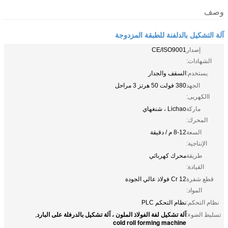
وصف
آلة التشكيل بالدلفنة للطبقة المزدوجة
إصدار
CE/ISO9001
الشهادات:
يستخدم:
السقف والجدار
الجهد
380 فولت 50 هرتز 3 مراحل
االكهربى:
ماركة
Lichao ، شنغهاي
المحرك:
السعة
8-12 م / دقيقة
الإنتاجية:
طريقة
محرك كهربائي
القيادة:
قطع شفرة
12 Cr فولاذ عالي الجودة
المواد:
نظام التحكم:
نظام التحكم PLC
آلة تشكيل لفة الفولاذ الملون ، آلة تشكيل بالدرفلة على البارد
تسليط الضوء:
,
cold roll forming machine