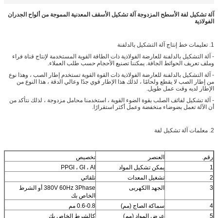
آلة تشكيل لفة الأسطح المزدوجة آلة تشكيل الأسقف المعدنية المموجة من ألواح الجدران
الفولاذية
1. تعليمات خط إنتاج آلة التشكيل بالدلفنة
- آلة التشكيل بالدلفنة للعارضة الفولاذية ذات الطاقة القوية المستخدمة لإنتاج قناة فراء
وملف تعريف الحوائط الجافة. يمكننا تصنيع الأحجام حسب طلب العملاء.
- آلة التشكيل بالدلفنة للعارضة الفولاذية ذات القوة القوية تستخدم إطار الصب ، وهذا نوع
من إطار الصب لا يقطع ولحامًا ، لذلك هذا الإطار قوي جدًا وعالي الدقة ، هذا النوع من
الإطار لديه وقت عمل طويل.
- آلة تشكيل لفائف الصلب بقوة الضوء القوية ، استخدمنا محامل مزدوجة ، لذلك نتأكد من
أن الآلة تعمل بضوضاء منخفضة وعمل أكثر استقرارًا.
2. معلمات آلة تشكيل لفة
رقم.
العنصر
تخصيص
1
يمكن تشكيل المواد
PPGI ، GI ، AI
2
تشغيل المعدات
تلقائي
3
الجهد االكهربى
380V 60Hz 3Phase أو الشرط
الخاص بك
4
سماكة الصاج (مم)
0.6-0.8 مم
5
عرض المواد (مم)
كالشرط الخاص بك