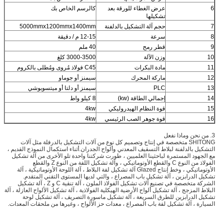
6
عرض الغطاء للورقة بعد
كالرسم الخاص بك
تشكيلها
7
حجم آلة التشكيل بالدلفنة
5000mmx1200mmx1400mm
8
سرعة
12-15 م / دقيقة
9
قطر رمح
40 ملم
10
وزن الآلة
3000-3500 كلغ
11
مادة البكرات
C45 فولاذ مُروى ومُطلى بالكروم
12
ماركة المحرك
سيمنز أو جوماو
13
PLC
سيمنز أو دلتا أو ميتسوبوشي
14
إجمالي الطاقة (kw)
8 كيلو واط
15
قوة النظام الهيدروليكي
4kw
16
قوة جوهر الصب الرئيسي
4kw
3. من نحن وماذا نفعل
SHITONG متخصصة في إنتاج وتصميم كل نوع من آلات التشكيل بالدرفلة مثل آلات
التشكيل بالدلفنة لبلاط التسقيف المعدني وألواح الجدران.أثناء استكمال النموذج القديم ،
مع الجهود المستمرة لباحثينا العلميين ، طورت شركتنا واحدة تلو الأخرى من آلة تشكيل
الفولاذ من النوع C والقطع الأوتوماتيكي ، وآلة تشكيل اللفة من النوع Z والقطع
الأوتوماتيكي ، وخط إنتاج Glazed آلة تشكيل لفة البلاط ، آلة اللوحة الأوتوماتيكية ، آلة
تشكيل الدرابزين ، آلة تشكيل باب المصراع ، والتي لديها المستوى التقني المتقدم.
الشركة متخصصة في تصنيع آلات تشكيل الفولاذ الملون ، آلة تنقية C و Z ، آلة تشكيل
البلاط المزجج ، آلة تشكيل ألواح الأرضية الهيكلية الفولاذية ، آلة تشكيل الألواح العازلة ، آلة
تشكيل الدرابزين للطرق السريعة ، آلة تشكيل ماسورة التصريف ، آلة تشكيل لوحة
السيارة ، آلة تشكيل لفة باب المصراع ، معدات حز الألواح ، وغيرها من ملحقات المعدات.