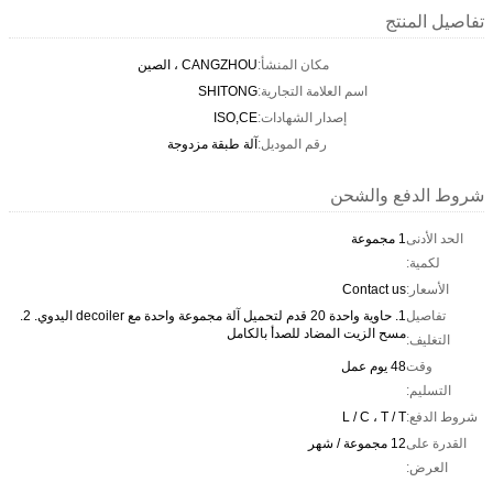
تفاصيل المنتج
مكان المنشأ:
CANGZHOU ، الصين
اسم العلامة التجارية:
SHITONG
إصدار الشهادات:
ISO,CE
رقم الموديل:
آلة طبقة مزدوجة
شروط الدفع والشحن
الحد الأدنى
1 مجموعة
لكمية:
الأسعار:
Contact us
تفاصيل
1. حاوية واحدة 20 قدم لتحميل آلة مجموعة واحدة مع decoiler اليدوي. 2.
مسح الزيت المضاد للصدأ بالكامل
التغليف:
وقت
48 يوم عمل
التسليم:
شروط الدفع:
L / C ، T / T
القدرة على
12 مجموعة / شهر
العرض: