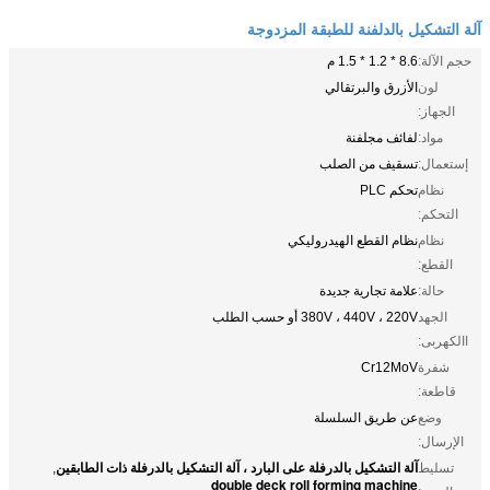
آلة التشكيل بالدلفنة للطبقة المزدوجة
حجم الآلة:
8.6 * 1.2 * 1.5 م
لون
الأزرق والبرتقالي
الجهاز:
مواد:
لفائف مجلفنة
إستعمال:
تسقيف من الصلب
نظام
تحكم PLC
التحكم:
نظام
نظام القطع الهيدروليكي
القطع:
حالة:
علامة تجارية جديدة
الجهد
380V ، 440V ، 220V أو حسب الطلب
االكهربى:
شفرة
Cr12MoV
قاطعة:
وضع
عن طريق السلسلة
الإرسال:
آلة التشكيل بالدرفلة على البارد ، آلة التشكيل بالدرفلة ذات الطابقين
تسليط
,
double deck roll forming machine