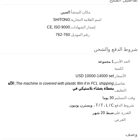
مكان المنشأ:
الصين
اسم العلامة التجارية:
SHITONG
إصدار الشهادات:
CE, ISO 9000
رقم الموديل:
762-760
شروط الدفع والشحن
الحد الأدنى
1 مجموعة
لكمية:
الأسعار:
USD 10000-14000 set
تفاصيل
The machine is covered with plastic film if in FCL shipping;
الآلة
مغطاة بغشاء بلاستيكي في
التغليف:
وقت التسليم:
30 يوما
شروط الدفع:
T / T ، L / C ، ويسترن يونيون
القدرة على
ضبط 20 شهر
العرض:
وصف