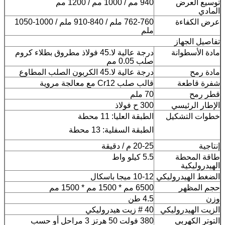
توسيع العرض
940 مم / 1000 مم / 1200 مم
المادي
عرض الكفاءة
762-760 ملم / 840-910 ملم / 1000-1050
ملم
تفاصيل الجهاز
مادة الأسطوانة
درجة عالية لا.45 فولاذ مطروق بطلاء كروم
صلب 0.05 مم
مادة رمح
درجة عالية لا.45 الكربون الصلب المطاوع
شفرة قاطعة
قالب صلب Cr12 مع معالجة مروية
قطر رمح
70 ملم
الإطار الرئيسي
300 ح فولاذ
خطوات التشكيل
الطبقة العليا: 11 محطة
الطبقة السفلية: 13 محطة
إنتاجية
20-25 م / دقيقة
طاقة المحطة
5.5 كيلو واط
الهيدروليكية
الضغط الهيدروليكي
10-12 ميجا باسكال
حجم المظهر
6500 مم * 1500 مم * 1500 مم
وزن
4.5 طن
الزيت الهيدروليكي
40 # زيت هيدروليكي
التوتر الكهربي
380 فولت 50 هرتز 3 مراحل أو حسب