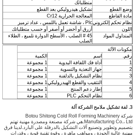
متطلباتك
وضع القطع
تشكيل هيدروليكي بعد القطع
مادة القاطع
المعالجة الحرارية Cr12
نظام تحكم إلكتروني
Plc ، شاشة تعمل باللمس ، عداد ترميز
اللون
أزرق أو أخضر أو ​​أصفر أو حسب متطلباتك
المتداول المواد
45 # الصلب ، الأسطح الدوارة تلميع ، الطلاء
الصلب
مكونات الآلة
رقم.
اسم
الكمية
1
أداة فك اللفافة اليدوية
1 مجموعة
2
جهاز التغذية والتسوية
1 مجموعة
3
نظام التشكيل بالدلفنة
1 مجموعة
4
التثقيب والقطع الهيدروليكي
1 مجموعة
5
إطار دعم المنتج
1 مجموعة
6
نظام التحكم PLC
1 مجموعة
3. لفة تشكيل ملامح الشركة آلة
شركة Botou Shitong Cold Roll Forming Machinery
Manufacturing Co.، Ltd.هي شركة مصنعة ومصدرة مهنية تهتم
بتصميم وتطوير وتصنيع آلات التشكيل بالدرفلة على البارد.لدينا فرق
مهنية عالية الجودة ، ومواهب ماهرة ، وقوة تقنية قوية ، وقدرات