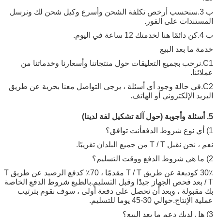
ب 3.سنحسب أرخص تكلفة الشحن وأسرع وكيل شحن لك ونرسل
المستندات على الفور.
ب 4.كن دائمًا هنا لخدمتك 12 ساعة في اليوم.
خدمة ما بعد البيع
C1.نرحب بجميع التعليقات حول منتجاتنا وأسعارنا وخدماتنا من
عملائنا.
C2.في حالة وجود أي أسئلة ، يرجى التواصل معنا بحرية عن طريق
البريد الإلكتروني أو الهاتف.
5. أسئلة وأجوبة (حول آلة تشكيل لفة لدينا)
1) أي نوع شروط الدفع
أنت توافق
؟
نعم ، نحن نقبل T / T من جميع البلدان تقريبًا.
2) ما هي شروط الدفع ووقت التسليم؟
30٪ كوديعة عن طريق T / T مقدمًا ، 70٪ كدفع الرصيد عن طريق T
/ T بعد فحص الجهاز جيدًا وقبل التسليم.بالطبع شروط الدفع الخاصة
بك مقبولة ، وبعد أن نحصل على دفعة أولى ، سوف نقوم بترتيب
عملية الإنتاج.حوالي 30-45 يوما للتسليم.
3) هل لديك دعم ما بعد البيع؟