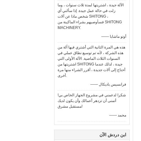
الآلة جيدة ، اشتريتها لمدة ثلاث سنوات ، وما
زلت في حالة عمل جيدة. إذا سألني أي
شخص ماذا عن آلات SHITONG ،
فسأوصيهم بشراء الماكينة من SHITONG
MACHINERY.
—— أوتو ماشابا
هذه هي المرة الثانية التي أشتري فيها آلة من
هذه الشركة ، لأنه تم توسيع نطاق عملي في
السنوات الثلاث الماضية. الآلة الأولى التي
اشتريتها من SHITONG جيدة ، لذلك عندما
أحتاج إلى آلات جديدة ، أقرر الشراء منها مرة
أخرى.
—— فرانسيس باديكال
شكرا لدعمني في مشروع الجهاز الخاص بي!
أتمنى أن تزدهر أعمالك وأن يكون لديك
مستقبل مشرق!
—— محمد
ابن دردش الآن