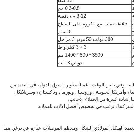
12 صفًا
ة
0.3-0.8 مم
ة
8-12 م / دقيقة
ت
45 # الصلب مع الكروم على السطح
48 ملم
ى
380 فولت 50 هرتز 3 مراحل
3 + 3 كيلو واط
3500 * 800 * 1400 مم
حوالي 1.8 ت
ة ، وفي نفس الوقت ، قمنا بتطوير السوق الدولية في العديد من
يا ، وأمريكا الجنوبية ، وروسيا ، وبورما ، وباكستان ، وسريلانكا ،
 إشادة كبيرة من العملاء الأجانب.
مة لشركتنا ، نرغب في تخصيص أفضل الآلات للعملاء.
 نعتمد الهيكل الفولاذي الشكل ومعظم الموصلات عبارة عن برغي مما