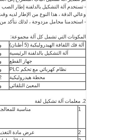
- تستخدم آلة التشكيل بالدلفنة إطار الصب ، و
وعالي الدقة ، هذا النوع من الإطار لديه و
- استخدمنا محامل مزدوجة ، لذلك نتأكد من 
المكونات التي تشمل كل آلة مجموعة:
آلة فك اللفافة الهيدروليكية (5 أطنان)
و
آلة التشكيل بالدلفنة الرئيسية
و
جهاز القطع
و
نظام كهربائي مع تحكم PLC
و
محطة هيدروليكية
2 وح
المعبئ التلقائي
و
2. معلمات آلة تشكيل لفة
1
مناسبة للمعالجة
2
عرض مادة التغذية