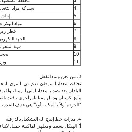
3
محطة الأسطوانة
4
سماكة مواد التغذي
5
إنتاجي
6
مواد البكرا
7
قطر رمح
8
الجهد االكهرب
9
قوة المحرك
10
بحجم
11
وزن
3. من نحن وماذا نفعل
تحتفظ معداتنا بموطئ قدم في السوق المحلي
البلدان.بعد تصدير معداتنا إلى أوروبا ، وأفريق
وأوزبكستان ودول ومناطق أخرى ، فقد تلقينا
"الجودة أولاً ، المكانة أولاً" هي هدف الخد
4. ميزات خط إنتاج آلة التشكيل بالدرفلة
أ) الهيكل بسيط ومظهر الماكينة جميل لأننا