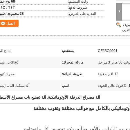
وقت التسليم:
68 يوم عمل
شروط الدفع:
 / C ، T / T
القدرة على العرض:
28 مجموعة / شهر
اتصل
رة :
تثقيب
CE/ISO9001
يستخدم:
إنتاج ال
ماركة المحرك:
Lichao ، شنغهاي
8-12 م / دقيقة
طريقة القيادة:
محرك كهرب
ي الجودة
اسم:
آلة تشكيل الباب المت
آلة مصراع الدرفلة الأوتوماتيكية
آلة تصنيع باب مصراع الأسطو
,
وتوماتيكي بالكامل مع قوالب مختلفة وثقوب مختلفة
يد من البلدان ، والأهم هو أنه يمكن تخصيص كل ما تحتاجه.