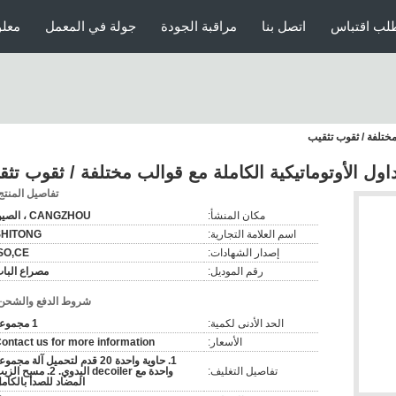
لب اقتباس
اتصل بنا
مراقبة الجودة
جولة في المعمل
معلو
مختلفة / ثقوب تثقيب
اول الأوتوماتيكية الكاملة مع قوالب مختلفة / ثقوب تث
تفاصيل المنتج
مكان المنشأ:
CANGZHOU ، الصين
اسم العلامة التجارية:
SHITONG
إصدار الشهادات:
SO,CE
رقم الموديل:
مصراع البا
شروط الدفع والشحن
الحد الأدنى لكمية:
1 مجموعة
الأسعار:
ontact us for more information
1. حاوية واحدة 20 قدم لتحميل آلة مجمو
تفاصيل التغليف:
واحدة مع decoiler اليدوي. 2. مسح ا
المضاد للصدأ بالكام