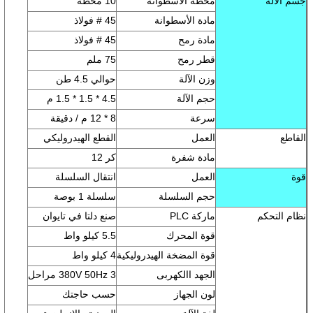
جسم الآلة
محطة الأسطوانة
10 محطة
مادة الأسطوانة
45 # فولاذ
مادة رمح
45 # فولاذ
قطر رمح
75 ملم
وزن الآلة
حوالي 4.5 طن
حجم الآلة
4.5 * 1.5 * 1.5 م
سرعة
8 * 12 م / دقيقة
القاطع
العمل
القطع الهيدروليكي
مادة شفرة
كر 12
قوة
العمل
انتقال السلسلة
حجم السلسلة
سلسلة 1 بوصة
نظام التحكم
ماركة PLC
صنع دلتا في تايوان
قوة المحرك
5.5 كيلو واط
قوة المضخة الهيدروليكية
4 كيلو واط
الجهد االكهربى
380V 50Hz 3 مراحل
لون الجهاز
حسب حاجتك