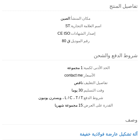
تفاصيل المنتج
مكان المنشأ:
الصين
اسم العلامة التجارية:
ST
إصدار الشهادات:
CE ISO
رقم الموديل:
ق 80
شروط الدفع والشحن
الحد الأدنى لكمية:
1 مجموعة
الأسعار:
contact me
تفاصيل التغليف:
ناقص
وقت التسليم:
30 يوما
شروط الدفع:
L / C ، T / T ، ويسترن يونيون
القدرة على العرض:
15 مجموعة شهريا
وصف
آلة تشكيل عارضة فولاذية خفيفة