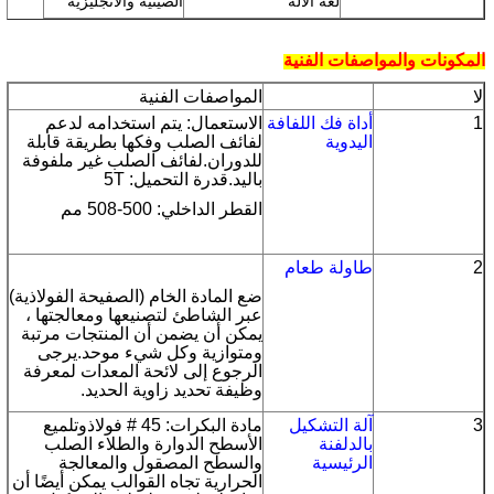
لغة الآلة
الصينية والانجليزية
المكونات والمواصفات الفنية
لا
المواصفات الفنية
1
أداة فك اللفافة
الاستعمال: يتم استخدامه لدعم
اليدوية
لفائف الصلب وفكها بطريقة قابلة
للدوران.لفائف الصلب غير ملفوفة
باليد.قدرة التحميل: 5T
القطر الداخلي: 500-508 مم
2
طاولة طعام
ضع المادة الخام (الصفيحة الفولاذية)
عبر الشاطئ لتصنيعها ومعالجتها ،
يمكن أن يضمن أن المنتجات مرتبة
ومتوازية وكل شيء موحد.يرجى
الرجوع إلى لائحة المعدات لمعرفة
وظيفة تحديد زاوية الحديد.
3
آلة التشكيل
مادة البكرات: 45 # فولاذ
و
تلميع
بالدلفنة
الأسطح الدوارة والطلاء الصلب
الرئيسية
والسطح المصقول والمعالجة
الحرارية تجاه القوالب يمكن أيضًا أن