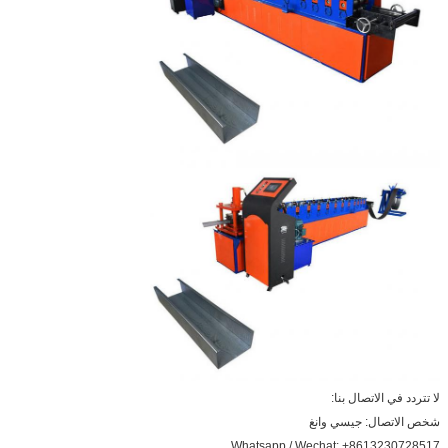
لا تتردد في الاتصال بنا:
شخص الاتصال: جيسي وانغ
Whatsapp / Wechat: +8613230728517