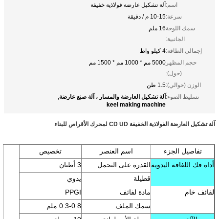
اسم:
آلة تشكيل عارضة فولاذية خفيفة
سرعة:
10-15 م / دقيقة
سمك اللوحة
16 ملم
الجانبية:
إجمالي الطاقة:
4 كيلو واط
حجم المظهر
5000 مم * 1000 مم * 1500 مم
(حول):
الوزن (حوالي):
1.5 طن
آلة تشكيل العارضة والمسار ، آلة صنع عارضة
تسليط الضوء:
,
keel making machine
آلة تشكيل العارضة الفولاذية الخفيفة CD UD لمحرك الأقراص للبناء
تفاصيل الجزء
اسم العنصر
تخصيص
أداة فك اللفافة اليدوية
القدرة على التحمل
3 أطنان
قطيلة
يدوي
لفائف خام
مادة لفائف
PPGI
سمك الملف
0.3-0.8 ملم