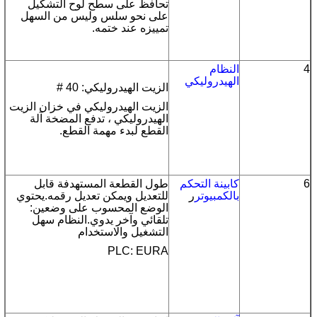
تحافظ على سطح لوح التشكيل
على نحو سلس وليس من السهل
تمييزه عند ختمه.
4
النظام
الهيدروليكي
الزيت الهيدروليكي: 40 #
الزيت الهيدروليكي في خزان الزيت
الهيدروليكي ، تدفع المضخة آلة
القطع لبدء مهمة القطع.
6
كابينة التحكم
طول القطعة المستهدفة قابل
بالكمبيوتر
ر
للتعديل ويمكن تعديل رقمه.يحتوي
الوضع المحسوب على وضعين:
تلقائي وآخر يدوي.النظام سهل
التشغيل والاستخدام
PLC: EURA