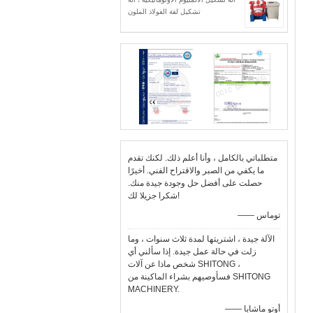
تشكيل لفة الفولاذ الملون
متطلباتي بالكامل ، وأنا أعلم ذلك. لكنك تقدم
ما يكفي من الصبر والاقتراح الفني. أخيرًا
حصلت على أفضل حل وجودة جيدة منك.
شكرا جزيلا لك!
—— توماس
الآلة جيدة ، اشتريتها لمدة ثلاث سنوات ، وما
زلت في حالة عمل جيدة. إذا سألني أي
شخص ماذا عن آلات SHITONG ،
فسأوصيهم بشراء الماكينة من SHITONG
MACHINERY.
—— أوتو ماشابا