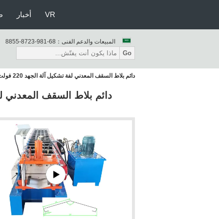
VR
أخبار
ط
المبيعات والدعم الفنى：
86-189-3278-5588
Go
دائم بلاط السقف المعدني لفة تشكيل آلة الجهد 220 فولت 50 هرتز 3 مراحل / حسب الطلب