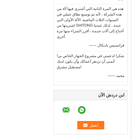
هذه هي المرة الثانية التي أشتري فيها آلة من
هذه الشركة ، لأنه تم توسيع نطاق عملي في
السنوات الثلاث الماضية. الآلة الأولى التي
اشتريتها من SHITONG جيدة ، لذلك عندما
أحتاج إلى آلات جديدة ، أقرر الشراء منها مرة
أخرى.
—— فرانسيس باديكال
شكرا لدعمني في مشروع الجهاز الخاص بي!
أتمنى أن تزدهر أعمالك وأن يكون لديك
مستقبل مشرق!
—— محمد
ابن دردش الآن