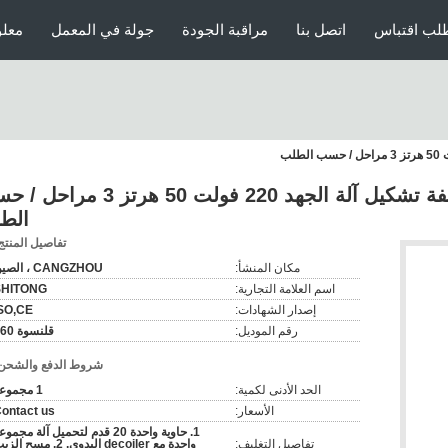
لب اقتباس
اتصل بنا
مراقبة الجودة
جولة في المعمل
معلو
دائم بلاط السقف المعدني لفة تشكيل آلة الجهد 220 فولت 50 هرتز
الط
تفاصيل المنتج
مكان المنشأ:
CANGZHOU ، الصين
اسم العلامة التجارية:
SHITONG
إصدار الشهادات:
SO,CE
رقم الموديل:
قلنسوة 260
شروط الدفع والشحن
الحد الأدنى لكمية:
1 مجموعة
الأسعار:
ontact us
1. حاوية واحدة 20 قدم لتحميل آلة مجمو
تفاصيل التغليف:
واحدة مع decoiler اليدوي. 2. مسح ا