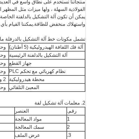
منتجاتنا تستخدم على نطاق واسع في العديد 
الفولاذية السهلة ، ولها ميزات مثل المظهر ال
يمكن أن تكون آلة التشكيل بالدلفنة الخاصة
واستهلاك منخفض للطاقة.يمكننا القيام بأي ن
تشمل مكونات خط آلة التشكيل بالدرفلة ما 
آلة فك اللفافة الهيدروليكية (5 أطنان)
وحد
آلة التشكيل بالدلفنة الرئيسية
وحد
جهاز القطع
وحد
نظام كهربائي مع تحكم PLC
وحد
محطة هيدروليكية
2 وحدة
المعبئ التلقائي
وحد
2. معلمات آلة تشكيل لفة
رقم.
العنصر
1
مواد المعالجة
2
سمك المعالجة
3.
عرض الملف