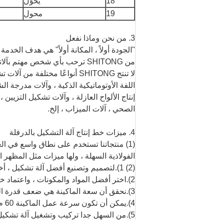
18
يُحوّل
19
محول
3. من نحن وماذا نفعل
"الجودة أولاً ، المكانة أولاً" هي هدف الخد
من SHITONG ترحب بأي شخص مهتم بآلاتنا يأتي للتحقيق والتحدث عن التعاون.
لا تنتج SHITONG أنواعًا مخت
إنتاج الألواح العازلة ، وآلات تشكيل التزي
الصحي ، آلات الميزاب ، إلخ.
4. ميزات خط إنتاج آلة التشكيل بالدرفلة
(1) منتجاتنا تستخدم على نطاق واسع في ال
الفولاذية السهلة ، ولها ميزات مثل المظهر ال
(2) 1).لتصميم وتصنيع أفضل آلة تشكيل ، أخذنا معايير الجودة الأوروبية ؛
2).اختر أفضل المواد والمكونات ، واعتماد خبرتنا التي تزيد عن 17 عامًا ؛
3).نحقق أن سعة الماكينة هي ضعف قدرة المنافسين ؛
4).يمكن أن تكون سرعة عمل الماكينة 60 م / دقيقة ؛
5).من السهل جدا تركيب وتشغيل آلة تشكيل اللفة.