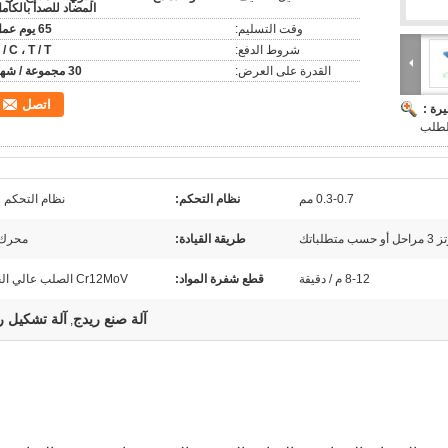
المضاد للصدأ بالكام
وقت التسليم:
65 يوم عمل
شروط الدفع:
 / C ، T / T
القدرة على العرض:
30 مجموعة / شهر
اتصل
رة :
0.3-0.7 مم
نظام التحكم:
نظام التحكم PLC
طريقة القيادة:
محرك C
8-12 م / دقيقة
قطع شفرة المواد:
Cr12MoV الصلب عالي الجودة
آلة صنع ريدج
آلة تشكيل ر
,