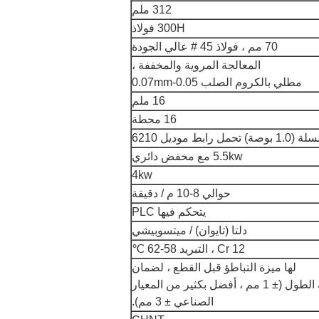
312 ملم
300H فولاذ
70 مم ، فولاذ 45 # عالي الجودة
المعالجة المروية والمخففة ،
مطلي بالكروم الصلب 0.05-0.07mm
16 ملم
16 محطة
صة) تحمل رابط موديل 6210
5.5kw مع مخفض دائري
4kw
حوالي 8-10 م / دقيقة
يتحكم فيها PLC
دلتا (تايوان) / ميتسوبيشي
Cr 12 ، التبريد 58-62 ℃
لها ميزة التباطؤ قبل القطع ، لضمان
دقة الطول (± 1 مم ، أفضل بكثير من المعيار
الصناعي ± 3 مم).