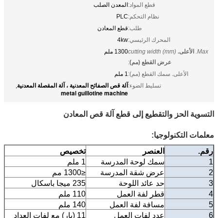
قطع المواد:
المعدن الصلب
نظام التحكم:
PLC
طلب:
قطع المعادن
المحرك الرئيسي:
4kw
Max.
الأعلى.
cutting width (mm)
1300 ملم
عرض القطع (مم)
:
الأعلى. سمك القطع (مم):
1 ملم
آلة قص الصفائح المعدنية ، آلة المقصلة المعدنية
تسليط الضوء:
,
metal guillotine machine
التسوية الحز والتقطيع إلى قطع آلة قص المعادن
معلمات التكنولوجيا:
رقم.
العنصر
تخصيص
1
سمك لوحة المدرسة
1 ملم
2
عرض شقة المدرسة
≤1300 مم
3
حد عائد اللوحة
235 ميجا باسكال
4
قطر لفة العمل
110 ملم
5
مسافة لفة العمل
140 ملم
6
عدد لفات العمل
11 (بار) مع لفات العداد