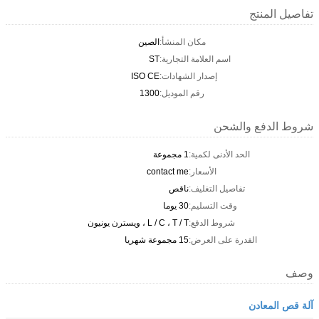
تفاصيل المنتج
مكان المنشأ:
الصين
اسم العلامة التجارية:
ST
إصدار الشهادات:
ISO CE
رقم الموديل:
1300
شروط الدفع والشحن
الحد الأدنى لكمية:
1 مجموعة
الأسعار:
contact me
تفاصيل التغليف:
ناقص
وقت التسليم:
30 يوما
شروط الدفع:
L / C ، T / T ، ويسترن يونيون
القدرة على العرض:
15 مجموعة شهريا
وصف
آلة قص المعادن