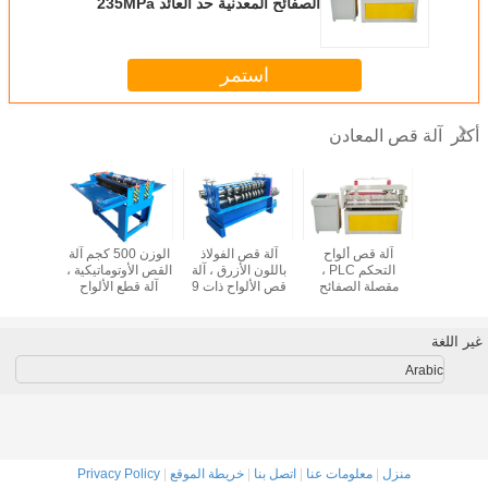
الصفائح المعدنية حد العائد 235MPa
استمر
آلة قص المعادن
أكثر
 أوتوماتيكية
آلة قص ألواح
آلة قص الفولاذ
الوزن 500 كجم آلة
ح السقف
التحكم PLC ،
باللون الأزرق ، آلة
القص الأوتوماتيكية ،
الصفائح ال
دنية من
مقصلة الصفائح
قص الألواح ذات 9
آلة قطع الألواح
قابلة للط
ومنيوم
المعدنية حد العائد
شفرات وزن 1000
الهيدروليكية سرعة
235MPa
كجم
10-15 م / دقيقة
غير اللغة
Arabic
منزل
|
معلومات عنا
|
اتصل بنا
|
خريطة الموقع
|
Privacy Policy