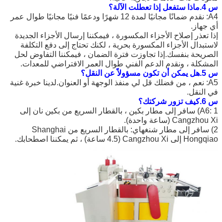
س 4.ماذا ستفعل إذا تعطلت الآلة؟
A4: نقدم ضمانًا مجانيًا لمدة 12 شهرًا ودعمًا فنيًا مجانيًا طوال عمر
أي جهاز.
إذا تعذر إصلاح الأجزاء المكسورة ، فيمكننا إرسال الأجزاء الجديدة
لاستبدال الأجزاء المكسورة بحرية ، لكنك تحتاج إلى دفع التكلفة
الصريحة بنفسك.إذا تجاوزت فترة الضمان ، فيمكننا التفاوض لحل
المشكلة ، ونقدم الدعم الفني طوال العمر الافتراضي للمعدات.
س 5.هل يمكن أن تكون مسؤولاً عن النقل؟
A5: نعم ، من فضلك قل لي منفذ الوجهة أو العنوان.لدينا خبرة غنية
في النقل.
س 6.كيف تزور شركتك؟
A6: 1) سافر إلى مطار بكين ، بالقطار السريع من بكين نان إلى
Cangzhou Xi (ساعة واحدة).
2) سافر إلى مطار شنغهاي: بالقطار السريع من Shanghai
Hongqiao إلى Cangzhou Xi (4.5 ساعة) ، ثم يمكننا اصطحابك.