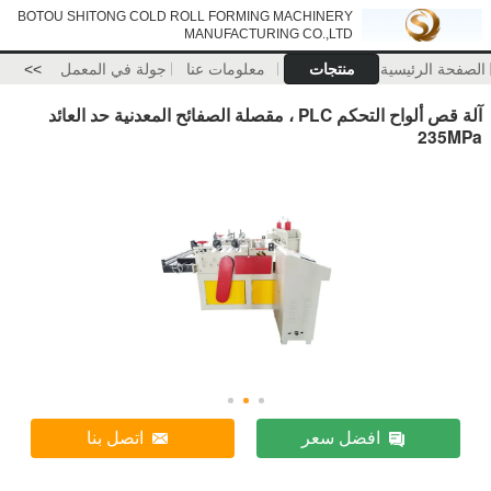
BOTOU SHITONG COLD ROLL FORMING MACHINERY
MANUFACTURING CO.,LTD
الصفحة الرئيسية
منتجات
معلومات عنا
جولة في المعمل
>>
آلة قص ألواح التحكم PLC ، مقصلة الصفائح المعدنية حد العائد
235MPa
افضل سعر
اتصل بنا