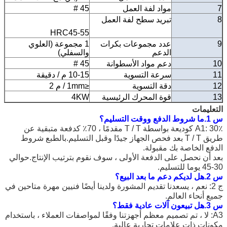
7
مواد لفة العمل
45 #
8
تبريد سطح لفة العمل
HRC45-55
9
عدد مجموعات بكرات
1 مجموعة (العلوي
الدعم
والسفلي)
10
دعم مواد الأسطوانة
45 #
11
سرعة التسوية
10-15 م / دقيقة
12
دقة التسوية
≤1mm / م 2
13
قوة المحرك الرئيسية
4KW
التعليمات
س 1.ما شروط الدفع ووقت التسليم؟
A1: 30٪ كوديعة بواسطة T / T مقدمًا ، 70٪ كدفعة متبقية عن
طريق T / T بعد فحص الجهاز جيدًا وقبل التسليم.بالطبع شروط
الدفع الخاصة بك مقبولة.
بعد أن نحصل على الدفعة الأولى ، سوف نقوم بترتيب الإنتاج.حوالي
30-45 يوما للتسليم.
س 2.هل لديكم دعم ما بعد البيع؟
ج 2: نعم ، يسعدنا تقديم المشورة ولدينا أيضًا فنيين مهرة متاحين في
جميع أنحاء العالم.
س 3.هل تبيعون آلات عادية فقط؟
A3: لا ، تم تصميم معظم أجهزتنا وفقًا لمواصفات العملاء ، باستخدام
مكونات ذات علامات تجارية عالية.