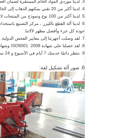
3. لدينا موردي المواد الخام المستقرة لضمان أفضل جودة وتوفير في الوقت المناسب بتكلفة منخفضة.
4. لدينا أكثر من 20 تقني يمكنهم الذهاب إلى الخارج لخدمة ما بعد البيع.
5. لدينا أكثر من 100 نوع ونموذج من المنتجات لاختيارك ، يمكنك العثور على أكثر أنواع آلات تشكيل اللفائف منا ؛
6. لدينا آلة القطع بالليزر ، مركز التصنيع باستخ
جودة كل جزء وأفضل مظهر لآلاتنا.
7. لقد وصلت أجهزتنا إلى معايير الفحص الدولية.
8. لقد حصلنا على شهادة ISO9001: 2008 وشهادة CE.
9. ننتظر دائمًا خدمتك 7 أيام في الأسبوع و 24 ساعة في اليوم.
6. صور آلة تشكيل لفة: