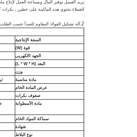
يريد العميل توفير المال ومساحة العمل لإنتاج ملف
للعملاء.تحتوي هذه الماكينة على خطين ، بكرات كلها Cr 12 بعد إخمادها ، يمكن أن تكون عمر البكرات طوي
2.
آلة تشكيل الفولاذ المقاوم للصدأ حسب الطلب على شكل حرف U للسفينة الفولا
السعة الإنتاجية
قوة (W)
الجهد االكهربى
البعد (L * W * H)
وزن
مادة مناسبة
لو
عرض المادة الخام
صفوف بكرات
مادة الأسطوانة
سماكة المواد الخام
شهادة
نوع البلاط