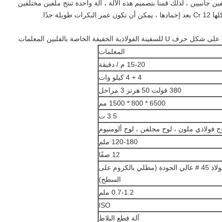
ين جانبيين ، لذلك قمنا بتصميم هذه الآلة ، آلة واحدة تنتج ملفين مختلفين
لة جدًا.
ذية الخفيفة الخاصة بالفلبين
المعلمات
المعلمات
15-20 م / دقيقة
4 + 4 كيلو وات
380 فولت 50 هرتز 3 مراحل
6500 * 800 * 1500 مم
3.5 ت
ح فولاذي ملون ، لوح مجلفن ، لوح ألومنيوم
120-180 ملم
12 صفًا
فولاذ 45 # عالي الجودة (مطلي بالكروم على
السطح)
0.7-1.2 ملم
ISO
آلة قطع البلاط