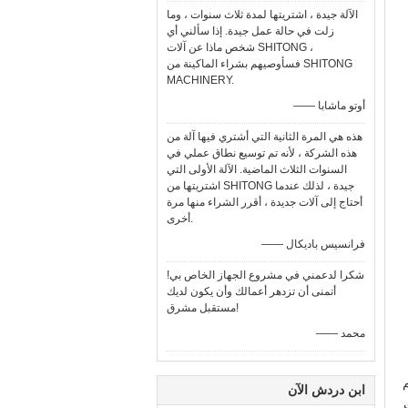
الآلة جيدة ، اشتريتها لمدة ثلاث سنوات ، وما
زلت في حالة عمل جيدة. إذا سألني أي
شخص ماذا عن آلات SHITONG ،
فسأوصيهم بشراء الماكينة من SHITONG
MACHINERY.
—— أوتو ماشابا
هذه هي المرة الثانية التي أشتري فيها آلة من
هذه الشركة ، لأنه تم توسيع نطاق عملي في
السنوات الثلاث الماضية. الآلة الأولى التي
اشتريتها من SHITONG جيدة ، لذلك عندما
أحتاج إلى آلات جديدة ، أقرر الشراء منها مرة
أخرى.
—— فرانسيس باديكال
شكرا لدعمني في مشروع الجهاز الخاص بي!
أتمنى أن تزدهر أعمالك وأن يكون لديك
مستقبل مشرق!
—— محمد
يم
ابن دردش الآن