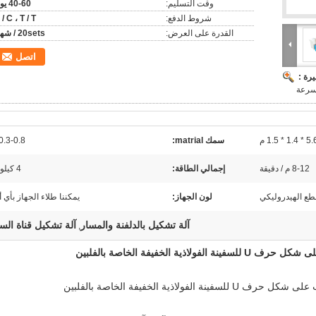
وقت التسليم:
40-60 يوم
شروط الدفع:
 / C ، T / T
القدرة على العرض:
20sets / شهر
اتصل
رة :
 * 1.4 * 1.5 م
سمك matrial:
0.3-0.8 ملم
8-12 م / دقيقة
إجمالي الطاقة:
4 كيلو واط
طع الهيدروليكي
لون الجهاز:
يمكننا طلاء الجهاز بأي أ
آلة تشكيل بالدلفنة والمسار
آلة تشكيل قناة ال
,
 الخفيفة الخاصة بالفلبين
اذية الخفيفة الخاصة بالفلبين