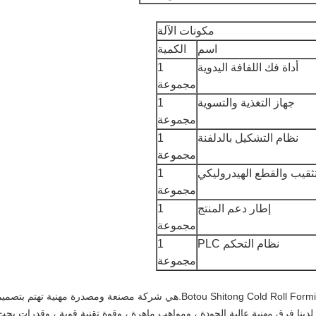
مكونات الآلة
اسم
الكمية
أداة فك اللفافة اليدوية
1
مجموعة
جهاز التغذية والتسوية
1
مجموعة
نظام التشكيل بالدلفنة
1
مجموعة
تثقيب والقطع الهيدروليكي
1
مجموعة
إطار دعم المنتج
1
مجموعة
نظام التحكم PLC
1
مجموعة
شركة Botou Shitong Cold Roll Forming Machinery Manufacturing Co.، Ltd.هي شركة مصنعة ومصدرة مهنية تهتم بتصم
.لدينا فرق مهنية عالية الجودة ، ومواهب ماهرة ، وقوة تقنية قوية ، وقدرات بحث