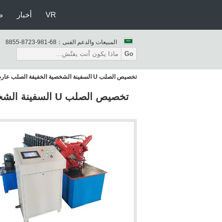
VR
أخبار
ط
المبيعات والدعم الفنى：
86-189-3278-5588
Go
تخصيص الصلب U السفينة الشخصية الخفيفة الصلب عارضة لفة تشكيل آلة 8-12m / Min السرعة