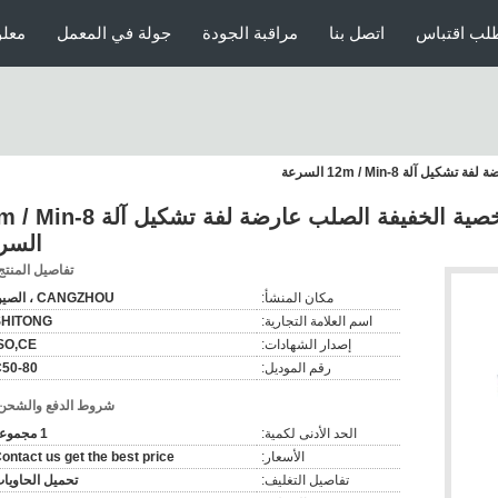
لب اقتباس
اتصل بنا
مراقبة الجودة
جولة في المعمل
معلو
تخصيص الصلب U السفينة الشخصية الخفيفة الصلب عارضة لفة ت
السر
تفاصيل المنتج
مكان المنشأ:
CANGZHOU ، الصين
اسم العلامة التجارية:
SHITONG
إصدار الشهادات:
SO,CE
رقم الموديل:
50-80
شروط الدفع والشحن
الحد الأدنى لكمية:
1 مجموعة
الأسعار:
ontact us get the best price
تفاصيل التغليف:
تحميل الحاويا