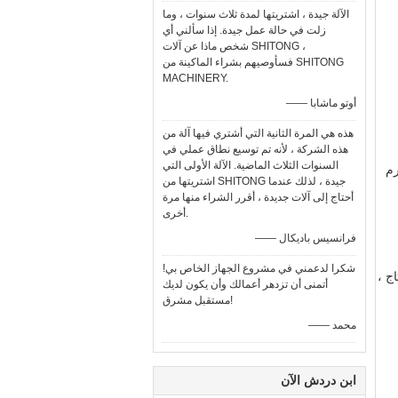
الآلة جيدة ، اشتريتها لمدة ثلاث سنوات ، وما
زلت في حالة عمل جيدة. إذا سألني أي
شخص ماذا عن آلات SHITONG ،
فسأوصيهم بشراء الماكينة من SHITONG
MACHINERY.
—— أوتو ماشابا
هذه هي المرة الثانية التي أشتري فيها آلة من
هذه الشركة ، لأنه تم توسيع نطاق عملي في
السنوات الثلاث الماضية. الآلة الأولى التي
رم
اشتريتها من SHITONG جيدة ، لذلك عندما
أحتاج إلى آلات جديدة ، أقرر الشراء منها مرة
أخرى.
—— فرانسيس باديكال
شكرا لدعمني في مشروع الجهاز الخاص بي!
ج ،
أتمنى أن تزدهر أعمالك وأن يكون لديك
مستقبل مشرق!
—— محمد
ابن دردش الآن