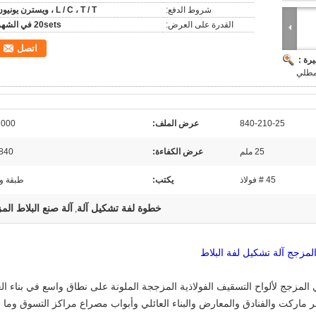
شروط الدفع:
L / C ، T / T ، ويسترن يونيون
القدرة على العرض:
20sets في الشهر
اتصل
رة :
لمطلي
840-210-25
عرض الملف:
1000 م
25 ملم
عرض الكفاءة:
840 ملم
45 # فولاذ
يكتب:
طبقة و
خطوة لفة تشكيل آلة
آلة صنع البلاط الم
,
المزجج آلة تشكيل لفة البلاط
ذي المزجج لألواح التسقيف الفولاذية المزججة الملونة على نطاق واسع في بناء الع
ماركت والفنادق والمعارض والبناء العائلي وأبواب مصراع مراكز التسوق وما إ