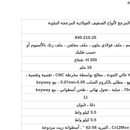
ع.
لمزجج لألواح التسقيف الفولاذية المزججة الملونة
840-210-25
0.2-0. مم ، ملف فولاذي ملون ، ملف مجلفن ، ملف زنك بالألمنيوم أو
حسب طلبك
350 H- شعاع
16 ملم
فولاذ 45 # عالي الجودة ، معالج بواسطة مخرطة CNC ، تقسية وتقسية ،
 ، مطلي بالكروم الصلب 0.05-0.07mm ، مع keyway
 ، طحن أسطواني ، مع keyway
11
دلتا ، تايوان
5.5 كيلو واط
5.5 كيلو واط
Cr12Mov ، التبريد 58-62 ° ، أسطوانة زيت مزدوجة