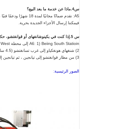
س
4
.
ماذا عن خدمة ما بعد البيع
؟
A5: نقدم ضمانًا مجانيًا
فيمكننا إرسال الأجزاء الجديدة بحرية.
س 5.
إذا كنت في بكين
وشانغهاى أو قوانغتشو
، ح
كي
A6: 1) Beiing South Statioin إلى محطة Cangzhou West (بالقطار السريع لمدة ساعة واحدة).
2) شنغهاي هونغكياو إلى غرب تسانغتشو (4.5 ساعة)
3) من مطار قوانغتشو إلى تيانجين ، ثم تيانجين إلى غرب تسانغتشو
الصور الرئيسية: