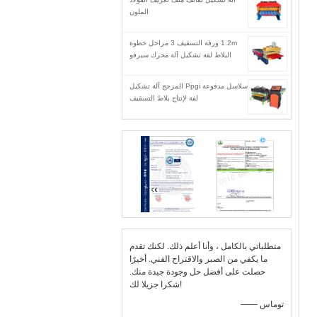
الملون
1.2m ورقة التسقيف 3 مراحل خطوة
البلاط لفة تشكيل آلة محرك سيرفو
سلاسل مدفوعة Ppgi المزجج آلة تشكيل
لفة لإنتاج بلاط التسقيف
متطلباتي بالكامل ، وأنا أعلم ذلك. لكنك تقدم
ما يكفي من الصبر والاقتراح الفني. أخيرًا
حصلت على أفضل حل وجودة جيدة منك.
شكرا جزيلا لك!
—— توماس