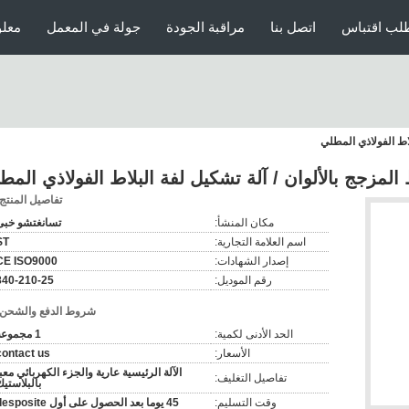
لب اقتباس
اتصل بنا
مراقبة الجودة
جولة في المعمل
معلو
لاط الفولاذي المطلي
 المزجج بالألوان / آلة تشكيل لفة البلاط الفولاذي المط
تفاصيل المنتج:
مكان المنشأ:
تسانغتشو خبى
اسم العلامة التجارية:
ST
إصدار الشهادات:
CE ISO9000
رقم الموديل:
840-210-25
شروط الدفع والشحن:
الحد الأدنى لكمية:
1 مجموعة
الأسعار:
contact us
الآلة الرئيسية عارية والجزء الكهربائي معب
تفاصيل التغليف:
بالبلاستي
وقت التسليم:
45 يوما بعد الحصول على أول desposite