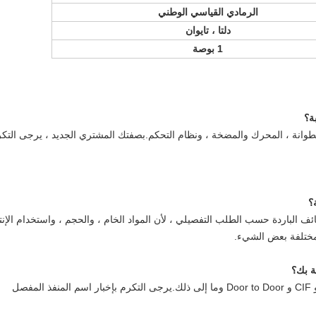
الرمادي القياسي الوطني
دلتا ، تايوان
1 بوصة
ة
؟
لأسطوانة ، المحرك والمضخة ، ونظام التحكم.بصفتك المشتري الجديد ، يرجى التك
؟
ف الباردة حسب الطلب التفصيلي ، لأن المواد الخام ، والحجم ، واستخدام الإنتا
مختلفة بعض الشيء.
ة بك؟
A2: يمكننا تقديم العرض الفني مع FOB و CFR و CIF و Door to Door وما إلى ذلك.يرجى التكرم بإخبار اسم المنفذ المفصل