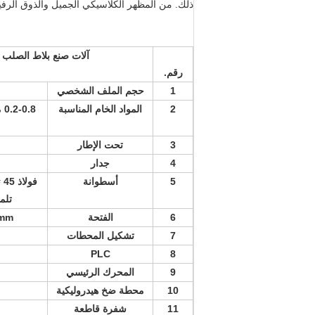
ذلك. من المظهر الكلاسيكي الجميل والذوق الرفي
آلات صنع بلاط الصلب ا
رقم.
1
حجم الملف الشخصي
2
المواد الخام المناسبة
8
3
تحت الإطار
4
جدار
5
أسطوانة
تلميع
6
الفتحة
70mm ، صلبة ، تحول نهائي
7
تشكيل المحطات
PLC
8
9
المحرك الرئيسي
10
محطة ضخ هيدروليكية
11
شفرة قاطعة