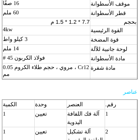
16 صفًا
موقف الأسطوانة
60 ملم
قطر الأسطوانة
بحجم
7.7 * 1.2 * 1.5 م
4kw
القوة الرئيسية
3 كيلو واط
قوة المضخة
14 ملم
لوحة جانبية للآلة
فولاذ الكربون 45 #
مادة الأسطوانة
Cr12 ، مروي ، حجم طلاء الكروم 0.05
مادة شفرة
مم
تحكم Delta PLC
نظام التحكم
عناصر
الهيكل الرئيسي
300 مم H- شعاع
للآلة
رقم.
العنصر
وحدة
الكمية
1
آلة فك اللفافة
تعيين
1
اليدوية
2
آلة تشكيل
تعيين
1
بالدلفنة الرئيسية