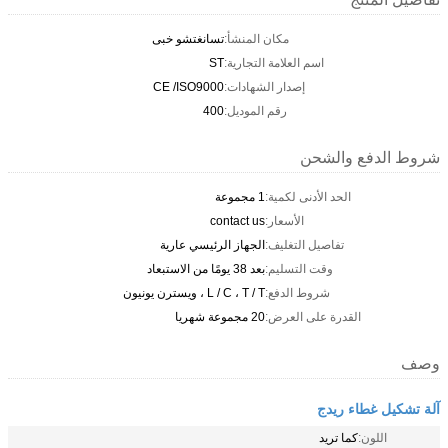
مكان المنشأ:
تسانغتشو خبى
اسم العلامة التجارية:
ST
إصدار الشهادات:
CE /ISO9000
رقم الموديل:
400
شروط الدفع والشحن
الحد الأدنى لكمية:
1 مجموعة
الأسعار:
contact us
تفاصيل التغليف:
الجهاز الرئيسي عارية
وقت التسليم:
بعد 38 يومًا من الاستبعاد
شروط الدفع:
L / C ، T / T ، ويسترن يونيون
القدرة على العرض:
20 مجموعة شهريا
وصف
آلة تشكيل غطاء ريدج
اللون:
كما تريد