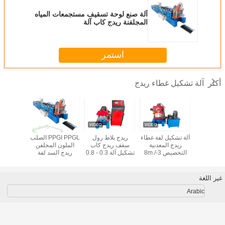
آلة صنع لوحة تسقيف مستجمعات المياه
المجلفنة ريدج كاب آلة
استمر
آلة تشكيل غطاء ريدج
أكثر
ل الألمنيوم
آلة تشكيل لفة غطاء
ريدج بلاط رول
PPGI PPGL الصلب
آلة تشك
تيكية ، آلة
ريدج المعدنية
سقف ريدج كاب
الملون المجلفن
السقف ا
فة الفولاذ
التخصيص 3-8m /
تشكيل آلة 0.3 - 0.8
ريدج السد لفة
ملون
Min Speed
مم
تشكيل آلة القطع
20 م / دقيقة
الهيدروليكية
غير اللغة
Arabic