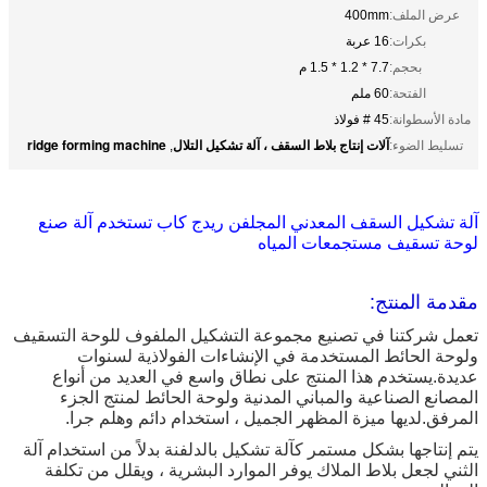
عرض الملف:
400mm
بكرات:
16 عربة
بحجم:
7.7 * 1.2 * 1.5 م
الفتحة:
60 ملم
مادة الأسطوانة:
45 # فولاذ
آلات إنتاج بلاط السقف ، آلة تشكيل التلال
ridge forming machine
تسليط الضوء:
,
آلة تشكيل السقف المعدني المجلفن ريدج كاب تستخدم آلة صنع
لوحة تسقيف مستجمعات المياه
مقدمة المنتج:
تعمل شركتنا في تصنيع مجموعة التشكيل الملفوف للوحة التسقيف
ولوحة الحائط المستخدمة في الإنشاءات الفولاذية لسنوات
عديدة.يستخدم هذا المنتج على نطاق واسع في العديد من أنواع
المصانع الصناعية والمباني المدنية ولوحة الحائط لمنتج الجزء
المرفق.لديها ميزة المظهر الجميل ، استخدام دائم وهلم جرا.
يتم إنتاجها بشكل مستمر كآلة تشكيل بالدلفنة بدلاً من استخدام آلة
الثني لجعل بلاط الملاك يوفر الموارد البشرية ، ويقلل من تكلفة