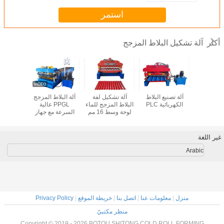
استمر
آلة تشكيل البلاط المزجج
أكثر
كيل لفائف
آلة تصنيع البلاط
آلة تشكيل لفة
آلة البلاط المزجج
سلاسل 
يف الفولاذ
الكهربائية PLC
البلاط المزجج للماء
PPGL عالية
Ppgi
ملون
لوحة وسط 16 مم
السرعة مع جهاز
تشكيل لف
وزن 3.5-6 طن
القطع / الضغط
بلاط ا
المشترك
غير اللغة
Arabic
منزل
|
معلومات عنا
|
اتصل بنا
|
خريطة الموقع
|
Privacy Policy
منظر مكتبيّ
Copyright © 2019 - 2026 BOTOU SHITONG COLD ROLL FORMING