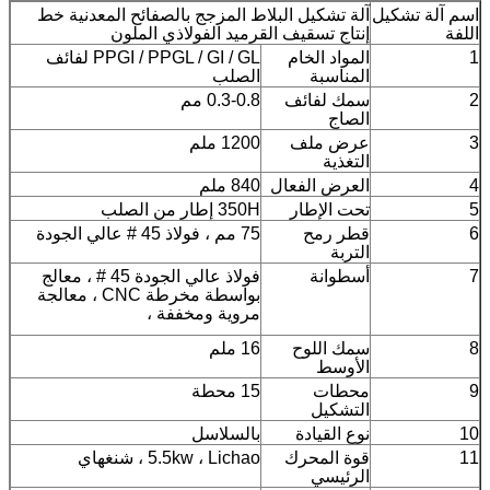
اسم آلة تشكيل
آلة تشكيل البلاط المزجج بالصفائح المعدنية خط
اللفة
إنتاج تسقيف القرميد الفولاذي الملون
1
المواد الخام
PPGI / PPGL / GI / GL لفائف
المناسبة
الصلب
2
سمك لفائف
0.3-0.8 مم
الصاج
3
عرض ملف
1200 ملم
التغذية
4
العرض الفعال
840 ملم
5
تحت الإطار
350H إطار من الصلب
6
قطر رمح
75 مم ، فولاذ 45 # عالي الجودة
التربة
7
أسطوانة
فولاذ عالي الجودة 45 # ، معالج
بواسطة مخرطة CNC ، معالجة
مروية ومخففة ،
8
سمك اللوح
16 ملم
الأوسط
9
محطات
15 محطة
التشكيل
10
نوع القيادة
بالسلاسل
11
قوة المحرك
5.5kw ، Lichao ، شنغهاي
الرئيسي