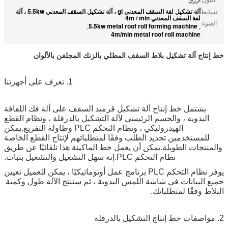
آلة تشكيل لفة السقف المعدني gl ، آلة تشكيل السقف المعدني 5.5kw ، آلة
تسليط
لفة السقف المعدني 4m / min
الضوء:
5.5kw metal roof roll forming machine
,
,
4m/min metal roof roll machine
خط إنتاج آلة تشكيل بلاط السقف المطلي بالزنك المجلفن بالألوان
1. تعرف على أجهزتنا
يشتمل خط إنتاج آلة تشكيل قرميد السقف على آلة فك اللفافة
اليدوية ، والجسم الرئيسي لآلة التشكيل بالدرفلة ، ونظام القطع
الهيدروليكي ، ونظام التحكم PLC وطاولة التفريغ.يمكن
للمستخدمين تحديد الطلب وفقًا لمتطلباتهم لإنتاج القطع الخاصة
والمنتجات الطويلة.يمكن أن يعمل خط الماكينة هذا تلقائيًا عن طريق
نظام التحكم PLC.إنه سهل التشغيل والتشغيل بثبات.
يوفر نظام التحكم PLC برنامج عمل أوتوماتيكيًا ، يمكن للعميل تعيين
جميع البيانات في شاشة اللمس اليدوية ، ثم ستنتج الآلة طول وكمية
البلاط وفقًا لمتطلباتك.
2. مواصفات خط إنتاج التشكيل بالدرفلة