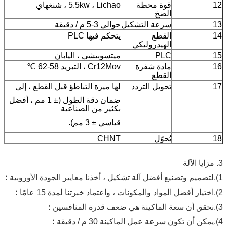
12
قوة محطة
5.5kw ، Lichao ، شنغهاي
الضخ
13
سرعة التشكيل
حوالي 3-5 م / دقيقة
14
القطع
يتحكم فيها PLC
الهيدروليكي
15
PLC
ميتسوبيشي ، اليابان
16
مادة شفرة
Cr12Mov ، التبريد 58-62 ℃
القطع
17
تحويل التردد
لها ميزة التباطؤ قبل القطع ، إلى
ضمان دقة الطول (± 1 مم ، أفضل
بكثير من الصناعية
قياسي ± 3 مم).
18
يُحوّل
CHNT
3. مزايا الآلة
1).لتصميم وتصنيع أفضل آلة تشكيل ، أخذنا معايير الجودة الأوروبية ؛
2).اختيار أفضل المواد والمكونات ، واعتماد خبرتنا لمدة 15 عامًا ؛
3).نحقق أن سعة الماكينة هي ضعف قدرة المنافسين ؛
4).يمكن أن تكون سرعة عمل الماكينة 30 م / دقيقة ؛