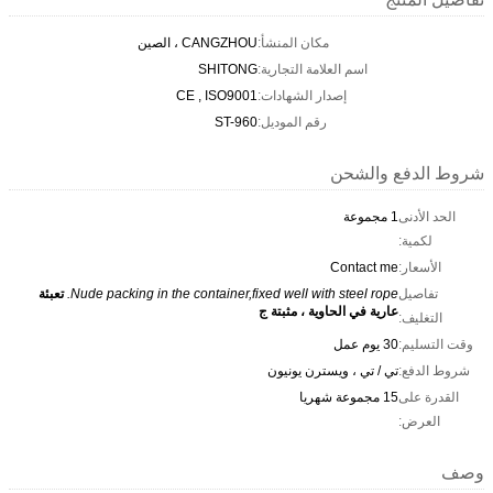
مكان المنشأ:
CANGZHOU ، الصين
اسم العلامة التجارية:
SHITONG
إصدار الشهادات:
CE , ISO9001
رقم الموديل:
ST-960
شروط الدفع والشحن
الحد الأدنى
1 مجموعة
لكمية:
الأسعار:
Contact me
تفاصيل
Nude packing in the container,fixed well with steel rope.
تعبئة
عارية في الحاوية ، مثبتة ج
التغليف:
وقت التسليم:
30 يوم عمل
شروط الدفع:
تي / تي ، ويسترن يونيون
القدرة على
15 مجموعة شهريا
العرض:
وصف