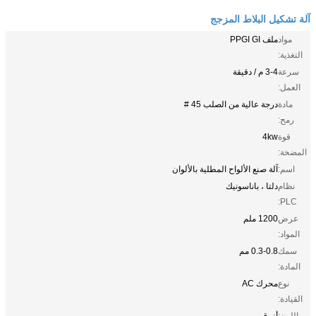
آلة تشكيل البلاط المزجج
مواد
ملف PPGI GI
التغذية:
سرعة
3-4 م / دقيقة
العمل:
مادة
درجة عالية من الصلب 45 #
رمح:
قوة
4kw
المضخة:
اسم:
آلة صنع الألواح المطلية بالألوان
نظام
دلتا ، باناسونيك
PLC:
عرض
1200 ملم
المواد:
سمك
0.3-0.8 مم
المادة:
نوع
محرك AC
القيادة:
اللون:
أزرق