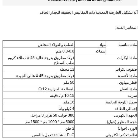
آلة تشكيل العارضة المعدنية ذات المقاييس الخفيفة للجدار الجاف
المعايير الفنية:
مادة مناسبة
مواد
الصلب والفولاذ المجلفن
سماكة
0.3-0.8 ملم
مادة البكرات
فولاذ مطروق بدرجة عالية 45 # ، طلاء كروم
صلب السطح
صفوف بكرات
12 محطة
مادة الأعمدة
فولاذ مطروق بدرجة 45 # عالي الجودة
قطر مهاوي
50 ملم
مادة النصل
المعالجة الحرارية Cr12
سرعة
10-15 م / دقيقة
سمك اللوحة الجانبية
16 ملم
إجمالي الطاقة
4 كيلو واط
الجهد االكهربى
380 فولت 50 هرتز 3 مراحل
حجم المظهر (حول)
5000 مم * 1000 مم * 1500 مم
الوزن (حول)
2 طن
نظام تحكم الكتروني
PLC + شاشة تعمل باللمس