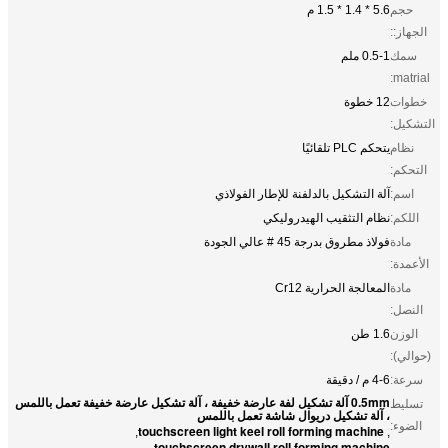
حجم
5.6 * 1.4 * 1.5 م
الجهاز::
سمك
0.5-1 ملم
matrial:
خطوات
12 خطوة
التشكيل:
نظام
يتحكم PLC تلقائيًا
التحكم:
اسم:
آلة التشكيل بالدلفنة للإطار الفولاذي
اللكم:
نظام التثقيب الهيدروليكي
مادة
فولاذ مطروق بدرجة 45 # عالي الجودة
الأعمدة:
مادة
المعالجة الحرارية Cr12
النصل:
الوزن
1.6 طن
(حوالي):
سرعة:
4-6 م / دقيقة
0.5mm آلة تشكيل لفة عارضة خفيفة ، آلة تشكيل عارضة خفيفة تعمل باللمس
تسليط
، آلة تشكيل دريوال شاشة تعمل باللمس
الضوء:
touchscreen light keel roll forming machine
,
,
touchscreen drywall roll forming machine