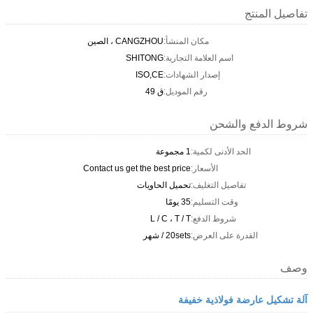
تفاصيل المنتج
مكان المنشأ:
CANGZHOU ، الصين
اسم العلامة التجارية:
SHITONG
إصدار الشهادات:
ISO,CE
رقم الموديل:
ق 49
شروط الدفع والشحن
الحد الأدنى لكمية:
1 مجموعة
الأسعار:
Contact us get the best price
تفاصيل التغليف:
تحميل الحاويات
وقت التسليم:
35 يومًا
شروط الدفع:
L / C ، T / T
القدرة على العرض:
20sets / شهر
وصف
آلة تشكيل عارضة فولاذية خفيفة