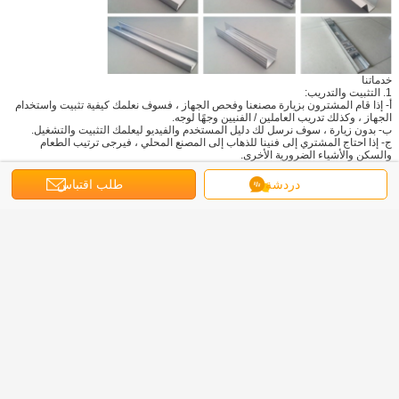
خدماتنا
1. التثبيت والتدريب:
أ- إذا قام المشترون بزيارة مصنعنا وفحص الجهاز ، فسوف نعلمك كيفية تثبيت واستخدام
الجهاز ، وكذلك تدريب العاملين / الفنيين وجهًا لوجه.
ب- بدون زيارة ، سوف نرسل لك دليل المستخدم والفيديو ليعلمك التثبيت والتشغيل.
ج- إذا احتاج المشتري إلى فنينا للذهاب إلى المصنع المحلي ، فيرجى ترتيب الطعام
والسكن والأشياء الضرورية الأخرى.
2. بعد الخدمة
دردشة
طلب اقتباس
أ. ضمان سنة واحدة للجهاز كله.
ب 24 ساعة دعم فني عن طريق البريد الإلكتروني أو الاتصال
ج- في حالة وجود أي مشكلة في الجهاز ، فسنقوم بإصلاحه مجانًا خلال عام واحد.
آلة تشكيل الدلفنة والمسار
آلة صنع العارضة
بطاقة:
,
,
آلة تشكيل قناة السقف
احصل على افضل سعر ل