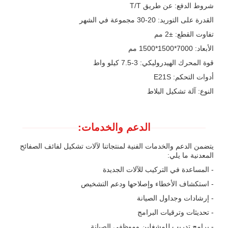
شروط الدفع: عن طريق T/T
القدرة على التوريد: 20-30 مجموعة في الشهر
تفاوت القطع: ±2 مم
الأبعاد: 7000*1500*1500 مم
قوة المحرك الهيدروليكي: 3-7.5 كيلو واط
أدوات التحكم: E21S
النوع: آلة تشكيل البلاط
الدعم والخدمات:
يتضمن الدعم والخدمات الفنية لمنتجاتنا لآلات تشكيل لفائف الصفائح
المعدنية ما يلي:
- المساعدة في التركيب للآلات الجديدة
- استكشاف الأخطاء وإصلاحها ودعم التشخيص
- إرشادات وجداول الصيانة
- تحديثات وترقيات البرامج
- برامج تدريب للمشغلين وموظفي الصيانة