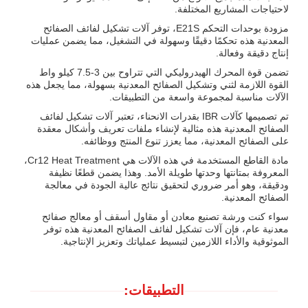
لاحتياجات المشاريع المختلفة.
مزودة بوحدات التحكم E21S، توفر آلات تشكيل لفائف الصفائح
المعدنية هذه تحكمًا دقيقًا وسهولة في التشغيل، مما يضمن عمليات
إنتاج دقيقة وفعالة.
تضمن قوة المحرك الهيدروليكي التي تتراوح بين 3-7.5 كيلو واط
القوة اللازمة لثني وتشكيل الصفائح المعدنية بسهولة، مما يجعل هذه
الآلات مناسبة لمجموعة واسعة من التطبيقات.
تم تصميمها كآلات IBR بقدرات الانحناء، تعتبر آلات تشكيل لفائف
الصفائح المعدنية هذه مثالية لإنشاء ملفات تعريف وأشكال معقدة
على الصفائح المعدنية، مما يعزز تنوع المنتج ووظائفه.
مادة القاطع المستخدمة في هذه الآلات هي Cr12 Heat Treatment،
المعروفة بمتانتها وحدتها طويلة الأمد. وهذا يضمن قطعًا نظيفة
ودقيقة، وهو أمر ضروري لتحقيق نتائج عالية الجودة في معالجة
الصفائح المعدنية.
سواء كنت ورشة تصنيع معادن أو مقاول أسقف أو معالج صفائح
معدنية عام، فإن آلات تشكيل لفائف الصفائح المعدنية هذه توفر
الموثوقية والأداء اللازمين لتبسيط عملياتك وتعزيز الإنتاجية.
التطبيقات: