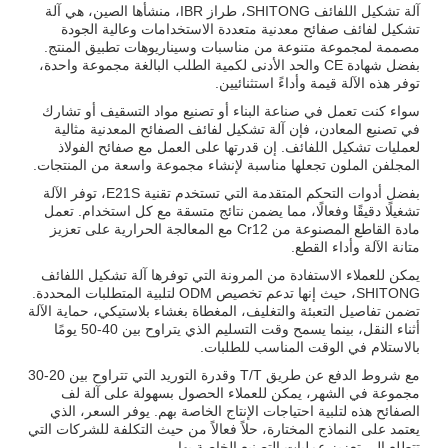
آلة تشكيل اللفائف SHITONG، طراز IBR، منشأها الصين، هي آلة
تشكيل لفائف صفائح معدنية متعددة الاستخدامات وعالية الجودة
مصممة لمجموعة متنوعة من مناسبات وسيناريوهات تطبيق المنتج.
بفضل شهادة CE والحد الأدنى لكمية الطلب البالغة مجموعة واحدة،
توفر هذه الآلة قيمة وأداءً استثنائيين.
سواء كنت تعمل في صناعة البناء أو تصنيع مواد التسقيف أو تشارك
في تصنيع المعادن، فإن آلة تشكيل لفائف الصفائح المعدنية مثالية
لعمليات تشكيل اللفائف. إن قدرتها على العمل مع صفائح الفولاذ
المجلفن الملون تجعلها مناسبة لإنشاء مجموعة واسعة من المنتجات.
بفضل أدوات التحكم المتقدمة التي تستخدم تقنية E21S، توفر الآلة
تشغيلًا دقيقًا وفعالًا، مما يضمن نتائج متسقة مع كل استخدام. تعمل
مادة القاطع المصنوعة من Cr12 مع المعالجة الحرارية على تعزيز
متانة الآلة وأداء القطع.
يمكن للعملاء الاستفادة من المرونة التي توفرها آلة تشكيل اللفائف
SHITONG، حيث إنها تدعم تخصيص ODM لتلبية المتطلبات المحددة.
تضمن تفاصيل التعبئة والتغليف، المغطاة بغشاء بلاستيكي، حماية الآلة
أثناء النقل، بينما يسمح وقت التسليم الذي يتراوح بين 40-50 يومًا
بالاستلام في الوقت المناسب للطلبات.
مع شروط الدفع عن طريق T/T وقدرة التوريد التي تتراوح بين 20-30
مجموعة في الشهر، يمكن للعملاء الحصول بسهولة على آلة لف
الصفائح هذه لتلبية احتياجات الإنتاج الخاصة بهم. يوفر السعر، الذي
يعتمد على النماذج المختارة، حلاً فعالاً من حيث التكلفة للشركات التي
تتطلع إلى تعزيز عمليات التصنيع الخاصة بها.