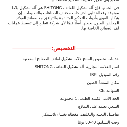
في الختام، فإن آلة تشكيل اللفائف SHITONG هي آلة تشكيل بلاط
موثوقة وفعالة تلبي احتياجات مختلف الصناعات والتطبيقات. إن
هيكلها القوي وأدوات التحكم المتقدمة والتوافق مع صفائح الفولاذ
المجلفن الملون يجعلها أصلًا قيمًا لأي شركة تتطلع إلى تبسيط عمليات
لف الصفائح الخاصة بها.
التخصيص:
خدمات تخصيص المنتج لآلات تشكيل لفائف الصفائح المعدنية:
اسم العلامة التجارية: آلة تشكيل اللفائف SHITONG
رقم الموديل: IBR
مكان المنشأ: الصين
الشهادة: CE
الحد الأدنى لكمية الطلب: 1 مجموعة
السعر: يعتمد على النماذج
تفاصيل التعبئة والتغليف: مغطاة بغشاء بلاستيكي
وقت التسليم: 40-50 يومًا