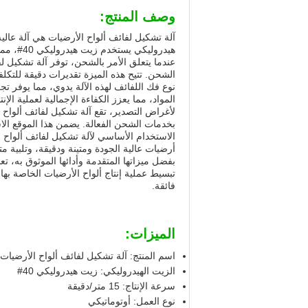
وصف المنتج:
آلة تشكيل لفائف ألواح الأرضيات هي آلة عالية 
هيدروليكي يستخدم زيت هيدروليكي 40#، مما يضمن تشغيلًا سلسًا وموثوقًا به أثناء عملية التشكيل.
عندما يتعلق الأمر بالشحن، توفر آلة تشكيل 
الشحن. تتيح هذه الميزة تقديرات دقيقة للتكل
نوع فك اللفائف لهذه الآلة يدوي، مما يوفر ت
المواد، مما يعزز الكفاءة الإجمالية لعملية الإنتا
لأغراض التصدير، تقع آلة تشكيل لفائف ألواح
بخدمات الشحن الفعالة. يضمن هذا الموقع الاس
الاستخدام الأساسي لآلة تشكيل لفائف ألواح ا
أرضيات عالية الجودة ومتينة ودقيقة، وتلبية مت
بفضل ميزاتها المتقدمة وأدائها الموثوق به، ت
تبسيط عملية إنتاج ألواح الأرضيات الخاصة بها. 
فائقة.
الميزات:
اسم المنتج: آلة تشكيل لفائف ألواح الأرضيات
الزيت الهيدروليكي: زيت هيدروليكي 40#
سرعة الإنتاج: 15 متر/دقيقة
نوع العمل: أوتوماتيكي