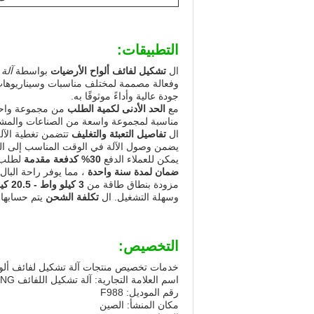
التطبيقات:
ال
تشكيل لفائف ألواح الأرضيات
بواسطة
آلة ت
وفعالة مصممة لمختلف مناسبات وسيناريوهات 
جودة عالية وأداءً موثوقًا به.
مع
الحد الأدنى لكمية الطلب
من مجموعة واح
مناسبة لمجموعة واسعة من الصناعات والمشاري
ال
تفاصيل التعبئة والتغليف
تتضمن تغطية الآلة
يضمن وصول الآلة في الوقت المناسب إلى ال
يمكن للعملاء الدفع
30% كدفعة مقدمة
لطلب ه
ضمان لمدة سنة واحدة
، مما يوفر راحة البال
مزودة بنطاق طاقة من
3 كيلو واط - 20.5 كيلو واط
وسهلة التشغيل. ال
تكلفة الشحن
يتم حسابها
التخصيص:
خدمات تخصيص منتجات آلة تشكيل لفائف ألوا
اسم العلامة التجارية: آلة تشكيل اللفائف SHITONG
رقم الموديل: F988
مكان المنشأ: الصين