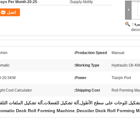
20-25 Days Per Month
Supply Ability:
اتصل
رة :
/min
Production Speed:
Manual
omatic
Working Type:
40# Hydraulic 
-20.5KW
Power:
Tianjin Port
ght Cost Calculator
Shipping Cost:
Roll Forming Ma
omatic Deck Roll Forming Machine
Decoiler Deck Roll Forming 
,