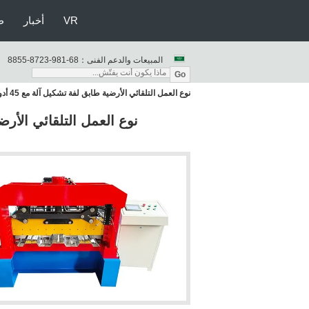
VR
أخبار
ط
المبيعات والدعم الفنى：
86-189-3278-5588
Go
نوع العمل التلقائي الأرضية طابق لفة تشكيل آلة مع 45 أدوات المواد و اليدوية نوع decoiler