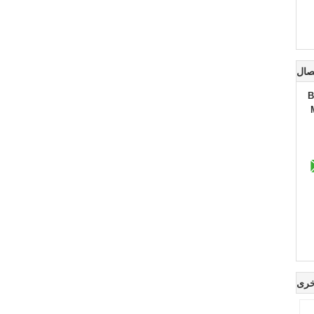
صال
B
خرى