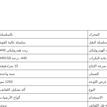
المحرك
بالسلسلة
سلسلة النقل
سلسلة عالية القوة
 الهيدروليكي
زيت هيدروليكي 40#
مادة البكرات
#45، درجة HRC58
سرعة الإنتاج
15 متر/دقيقة
الضمان
سنة واحدة
عرض اللوحة
1250 مم
النوع
آلة تشكيل اللفائف
الاستخدام
ألواح الأرضيات
 فك اللفائف
يدوي