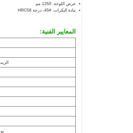
عرض اللوحة: 1250 مم
مادة البكرات: #45، درجة HRC58
المعايير الفنية:
الزيت
نوع