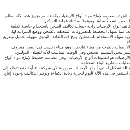
الجودة مصممة لإنتاج مواد ألواح الأرضيات بكفاءة. تم تجهيز هذه الآلة بنظام
لفائف ألواح الأرضيات راحة حساب تكاليف الشحن باستخدام حاسبة تكلفة
فة، مما يسهل التخطيط للمصروفات المتعلقة بالشحن ووضع الميزانية لها.
جربة سهلة الاستخدام للمشغلين. يتيح فك اللفائف اليدوي سهولة تحميل وتفريغ
ج.
 الأرضيات بالقرب من ميناء تيانجين، وهو ميناء رئيسي في الصين معروف
تراتيجي التسليم السلس وفي الوقت المناسب للآلة للعملاء الدوليين.
لأرضيات هو لتطبيقات ألواح الأرضيات. وهي مصممة خصيصًا لإنتاج مواد ألواح
طلبات مشاريع البناء المختلفة.
عد آلة تشكيل لفائف ألواح الأرضيات ضرورية لأي شركة بناء أو تصنيع تتطلع إلى
استثمر في هذه الآلة اليوم لتجربة زيادة الكفاءة وتوفير التكاليف وجودة إنتاج