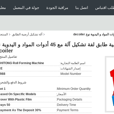
لب اقتباس
اتصل بنا
مراقبة الجودة
جولة في المعمل
معلو
آلة تشكيل أرضية الطابق
المنتج
نوع العمل التلقائي الأرضية طابق لفة تشكيل آلة مع 45 أدوات المواد و ال
coiler
تفاصيل المنتج
اسم العلامة التجارية:
HITONG Roll Forming Machine
إصدار الشهادات:
CE
988
Model Number:
شروط الدفع والشحن
1 Set
Minimum Order Quantity:
الأسعار:
ased On Specific Models
over With Plastic Film
Packaging Details:
50 Days
Delivery Time:
30% Payment As The Deposit
Payment Terms: