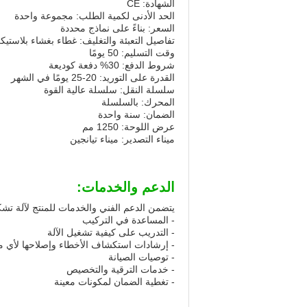
الشهادة: CE
الحد الأدنى لكمية الطلب: مجموعة واحدة
السعر: بناءً على نماذج محددة
تفاصيل التعبئة والتغليف: غطاء بغشاء بلاستيك
وقت التسليم: 50 يومًا
شروط الدفع: 30% دفعة كوديعة
القدرة على التوريد: 20-25 يومًا في الشهر
سلسلة النقل: سلسلة عالية القوة
المحرك: بالسلسلة
الضمان: سنة واحدة
عرض اللوحة: 1250 مم
ميناء التصدير: ميناء تيانجين
الدعم والخدمات:
يتضمن الدعم الفني والخدمات للمنتج لآلة تشك
- المساعدة في التركيب
- التدريب على كيفية تشغيل الآلة
- إرشادات استكشاف الأخطاء وإصلاحها لأي 
- توصيات الصيانة
- خدمات الترقية والتخصيص
- تغطية الضمان لمكونات معينة