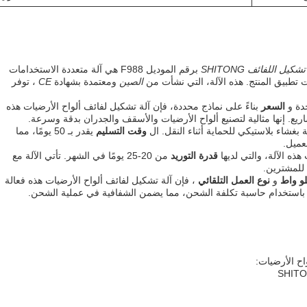
شكيل اللفائف SHITONG
برقم الموديل F988 هي آلة متعددة الاستخدامات
تطبيق المنتج. هذه الآلة، التي نشأت من
الصين
ومعتمدة بشهادة
CE
، توفر
دة و
السعر
بناءً على نماذج محددة، فإن آلة تشكيل لفائف ألواح الأرضيات هذه
ع. إنها مثالية لتصنيع ألواح الأرضيات والأسقف والجدران بدقة وسرعة.
 بغشاء بلاستيكي للحماية أثناء النقل. ال
وقت التسليم
يقدر بـ 50 يومًا، مما
عميل.
ذه الآلة، والتي لديها
قدرة التوريد
من 20-25 يومًا في الشهر. تأتي الآلة مع
 للمشترين.
و
نوع العمل التلقائي
، فإن آلة تشكيل لفائف ألواح الأرضيات هذه فعالة
 باستخدام حاسبة تكلفة الشحن، مما يضمن الشفافية في عملية الشحن.
ح الأرضيات: