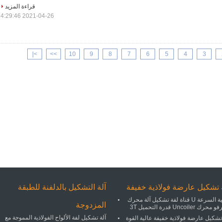
قراءة المزيد
2021-04-26 14:29:46
>|
>>
10
9
8
7
6
5
4
3
 تشكيل عارضة فولاذية خفيفة
آلة التشكيل بالدلفنة للطبقة
عالية السرعة U قناة لفة تشكيل آلة محرك
المزدوجة
رك Uncoiler قدرة التحميل 3T
آلة تشكيل لفة الألواح الفولاذية المموجة مع
تشكيل عارضة فولاذية خفيفة عالية القوة