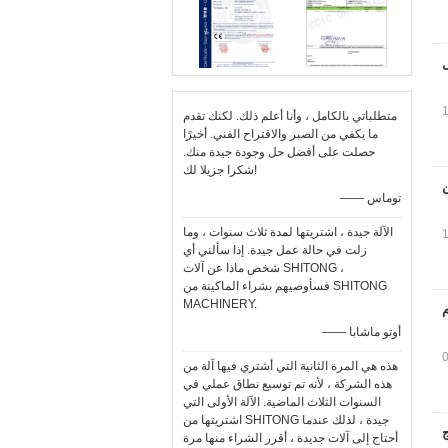
متطلباتي بالكامل ، وأنا أعلم ذلك. لكنك تقدم
ما يكفي من الصبر والاقتراح الفني. أخيرًا
حصلت على أفضل حل وجودة جيدة منك.
شكرا جزيلا لك!
—— توماس
الآلة جيدة ، اشتريتها لمدة ثلاث سنوات ، وما
زلت في حالة عمل جيدة. إذا سألني أي
شخص ماذا عن آلات SHITONG ،
فسأوصيهم بشراء الماكينة من SHITONG
MACHINERY.
م
—— أوتو ماشابا
هذه هي المرة الثانية التي أشتري فيها آلة من
هذه الشركة ، لأنه تم توسيع نطاق عملي في
السنوات الثلاث الماضية. الآلة الأولى التي
اشتريتها من SHITONG جيدة ، لذلك عندما
ج
أحتاج إلى آلات جديدة ، أقرر الشراء منها مرة