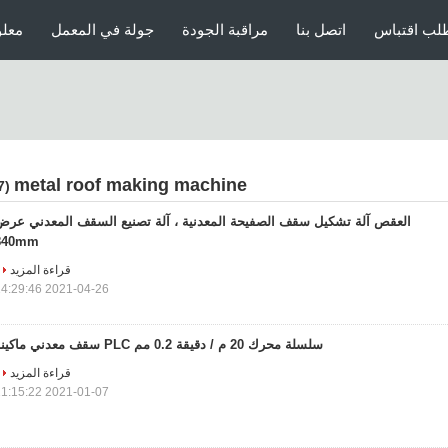
لب اقتباس
اتصل بنا
مراقبة الجودة
جولة في المعمل
معلو
metal roof making machine
(437)
العقص آلة تشكيل سقف الصفيحة المعدنية ، آلة تصنيع السقف المعدني عرض
840mm
قراءة المزيد
2021-04-26 14:29:46
سلسلة محرك 20 م / دقيقة 0.2 مم PLC سقف معدني ماكينة
قراءة المزيد
2021-01-07 11:15:22