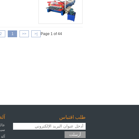
2
1
<<
|<
Page 1 of 44
طلب اقتباس
آلة
سيرفو مح
أرسلت
آلة 