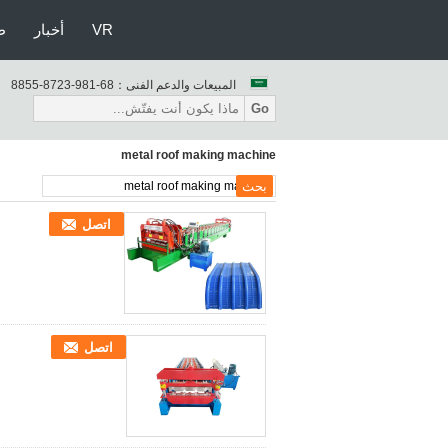
VR
أخبار
ط
المبيعات والدعم الفنى：
86-189-3278-5588
Go
metal roof making machine
اتصل
اتصل