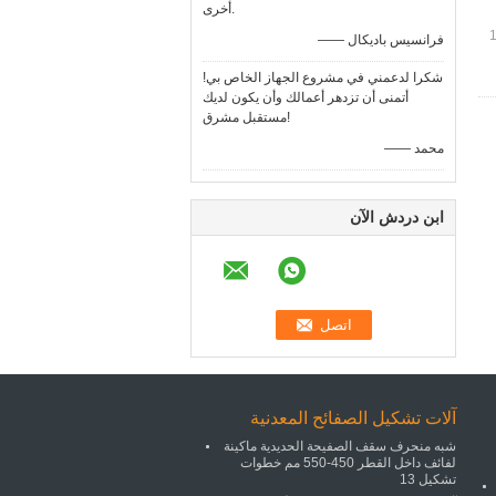
أخرى.
—— فرانسيس باديكال
شكرا لدعمني في مشروع الجهاز الخاص بي!
أتمنى أن تزدهر أعمالك وأن يكون لديك
مستقبل مشرق!
—— محمد
ابن دردش الآن
آلات تشكيل الصفائح المعدنية
شبه منحرف سقف الصفيحة الحديدية ماكينة
لفائف داخل القطر 450-550 مم خطوات
تشكيل 13