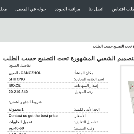
لب اقتباس
اتصل بنا
مراقبة الجودة
جولة في المعمل
معلو
ة تحت التصنيع حسب الطلب
لتصميم الشعبي المشهورة تحت التصنيع حسب الطلب
تفاصيل المنتج:
مكان المنشأ:
CANGZHOU ، الصين
اسم العلامة التجارية:
SHITONG
إصدار الشهادات:
ISO,CE
رقم الموديل:
20-210-840
شروط الدفع والشحن:
الحد الأدنى لكمية:
1 مجموعة
الأسعار:
Contact us get the best price
تفاصيل التغليف:
تحميل الحاويات
وقت التسليم:
40-60 يوم