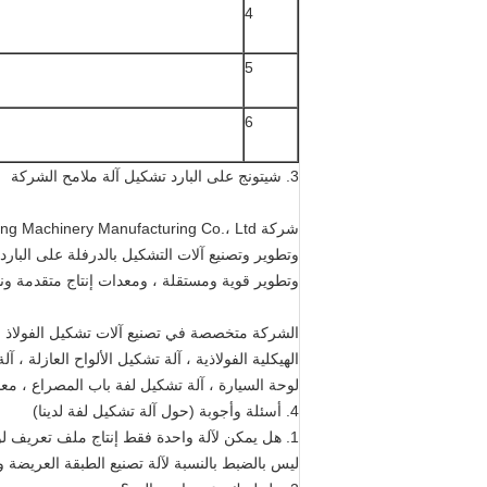
4
5
6
3. شيتونج على البارد تشكيل آلة ملامح الشركة
شركة Botou Shitong Cold Roll Forming Machinery Manufacturing Co.، Ltd.
وتطوير وتصنيع آلات التشكيل بالدرفلة على البارد
وتطوير قوية ومستقلة ، ومعدات إنتاج متقدمة ونظ
الهيكلية الفولاذية ، آلة تشكيل الألواح العازلة 
لوحة السيارة ، آلة تشكيل لفة باب المصراع ، مع
4. أسئلة وأجوبة (حول آلة تشكيل لفة لدينا)
1. هل يمكن لآلة واحدة فقط إنتاج ملف تعريف لوحة نمط واحد؟
ليس بالضبط بالنسبة لآلة تصنيع الطبقة العريضة والمزدوجة.يمك