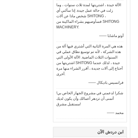
الآلة جيدة ، اشتريتها لمدة ثلاث سنوات ، وما
زلت في حالة عمل جيدة. إذا سألني أي
شخص ماذا عن آلات SHITONG ،
فسأوصيهم بشراء الماكينة من SHITONG
MACHINERY.
—— أوتو ماشابا
هذه هي المرة الثانية التي أشتري فيها آلة من
هذه الشركة ، لأنه تم توسيع نطاق عملي في
السنوات الثلاث الماضية. الآلة الأولى التي
اشتريتها من SHITONG جيدة ، لذلك عندما
أحتاج إلى آلات جديدة ، أقرر الشراء منها مرة
أخرى.
—— فرانسيس باديكال
شكرا لدعمني في مشروع الجهاز الخاص بي!
أتمنى أن تزدهر أعمالك وأن يكون لديك
مستقبل مشرق!
—— محمد
ابن دردش الآن