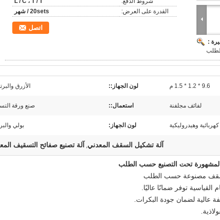
شروط الدفع:
L / C ، T / T
القدرة على العرض:
20sets / شهر
اتصل
رة :
لطلب
9.6 * 1.2 * 1.5 م
لون الجهاز::
الأزرق والبرت
لفائف مجلفنة
استعمال::
صنع ورقة التس
كهربائية وهيدروليكية
لون الجهاز:
بولي والبر
آلة تشكيل السقف المعدني
آلة تصنيع صفائح التسقيف المعد
,
المشهورة تحت التصنيع حسب الطلب
 القياسية توفر ضمانًا عاليًا.
فة عالية لضمان جودة البكرات.
لاذية.