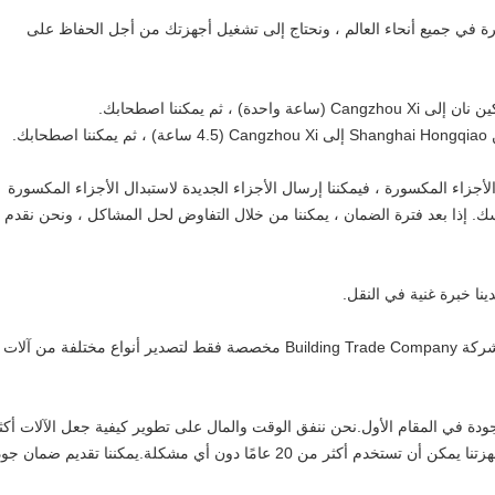
مهرة في جميع أنحاء العالم ، ونحتاج إلى تشغيل أجهزتك من أجل الحفاظ على
، ثم يمكننا اصطحابك.
ك.
ا ، إذا تعذر إصلاح الأجزاء المكسورة ، فيمكننا إرسال الأجزاء الجديدة لاستبدال الأجزاء المكسورة
فسك. إذا بعد فترة الضمان ، يمكننا من خلال التفاوض لحل المشاكل ، ونحن نقدم
ينا خبرة غنية في النقل.
أيضا لدينا مصانع خاصة.شركة Building Trade Company مخصصة فقط لتصدير أنواع مختلفة من آلات
ودة في المقام الأول.نحن ننفق الوقت والمال على تطوير كيفية جعل الآلات أكث
تلقائية ودقة وعالية الجودة.يمكننا التأكد من أن أجهزتنا يمكن أن تستخدم أكثر من 20 عامًا دون أي مشكلة.يمكننا تقديم ضمان