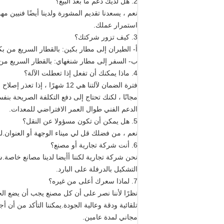
2. هل لديك دعم ما بعد البيع؟
نعم ، يسعدنا تقديم المشورة ولدينا أيضًا فنيين 
استمرار عملك.
3. كيف تزور شركتك؟
أ- الطيران إلى مطار بكين: بالقطار السريع من بكين نان إلى Cangzhou Xi (ساعة واحدة) 
ب- السفر إلى مطار شنغهاي: بالقطار السريع من Shanghai Hongqiao إلى Cangzhou Xi (4.5 ساعة) ، ثم يمكننا اصطحاب
4. ماذا يمكنك أن تفعل إذا تعطلت الآلة؟
فترة الضمان لآلتنا هي 12 شهرً
مجانًا ، لكنك تحتاج إلى دفع التكلفة الصريحة بن
الدعم الفني طوال العمر الافتراضي للمعدات.
5. هل يمكن أن تكون مسؤولا عن النقل؟
نعم ، من فضلك قل لي ميناء الوجهة أو العنوان.لد
6. أنت شركة تجارية أو مصنع؟
نحن شركة تجارية لكننا أ
التشكيل بالدرفلة على البارد.
7. لماذا سعرك أعلى من غيره؟
نظرًا لأننا نصر على أن كل مصنع يجب أن يضع الج
مجاني لمدة عامين.