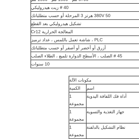
40 # زيت هيدروليكي
380V 50 هرتز 3 المرحلة أو حسب متطلباتك
تشكيل هيدروليكي بعد القطع
المعالجة الحرارية Cr12
PLC ، شاشة تعمل باللمس ، عداد ترميز
أزرق أو أخضر أو ​​أصفر أو حسب متطلباتك
45 # الصلب ، الأسطح الدوارة تلميع ، الطلاء الصلب
10 سنوات
مكونات الآلة
اسم
الكمية
أداة فك اللفافة اليدوية
1
مجموعة
جهاز التغذية والتسوية
1
مجموعة
نظام التشكيل بالدلفنة
1
مجموعة