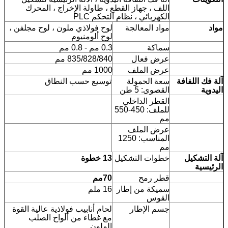
اللف ، جهاز القطع ، طاولة الإخراج ، المحرك
الكهربائي ، نظام التحكم PLC
مواد
مواد المعالجة
لوح فولاذي ملون ، لوح مجلفن ،
لوح ألومنيوم
سماكة
0.3 مم - 0.8 مم
عرض فعال
835/828/840 مم
عرض الملف
1000 مم
آلة فك اللفافة
سعة الحمولة
توسيع حسب النطاق
اليدوية
القصوى: 5 طن
القطر الداخلي
للملف: 450-550
مم
عرض الملف
المناسب: 1250
مم
آلة التشكيل
خطوات التشكيل
13 خطوة
الرئيسية
قطر رمح
70
مم
سميكة من إطار
16 ملم
القوس
جسم الإطار
لحام أنابيب فولاذية عالية القوة
مع غطاء من ألواح الصلب
الملون