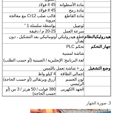
مادة الأسطوانة
45 # فولاذ
مادة رمح
45 # فولاذ
مادة القاطع
قالب صلب Cr12 مع معالجة
مروية
تَوصِيل
بواسطة سلسلة 1 "
سرعة العمل
20-25 م / دقيقة
هيدروليكي
النظام
قطع هيدروليكي أوتوماتيكي بعد التشكيل ، دون
إهدار.
جهاز التحكم
تحكم PLC
شاشة لمسية
لغة البرنامج: الإنجليزية / الصينية (أو حسب الطلب)
وضع التشغيل
زر + شاشة تعمل باللمس
إجمالي الطاقة
4 كيلو واط
لون الجسم
أزرق وبرتقالي (أو حسب الحاجة)
الرئيسي
الجهد االكهربى
380 فولت / 50 هرتز / 3 س (أو
حسب الحاجة)
3. صورة الجهاز