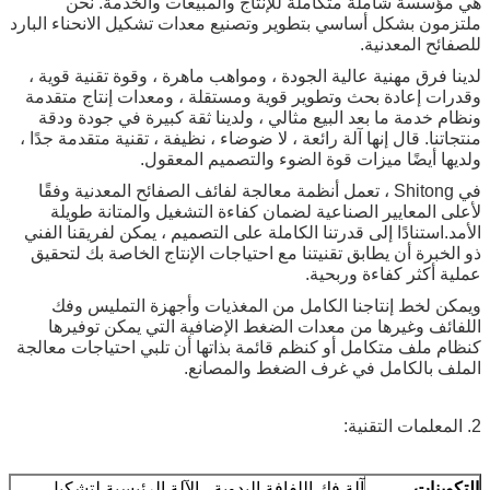
هي مؤسسة شاملة متكاملة للإنتاج والمبيعات والخدمة. نحن
ملتزمون بشكل أساسي بتطوير وتصنيع معدات تشكيل الانحناء البارد
للصفائح المعدنية.
لدينا فرق مهنية عالية الجودة ، ومواهب ماهرة ، وقوة تقنية قوية ،
وقدرات إعادة بحث وتطوير قوية ومستقلة ، ومعدات إنتاج متقدمة
ونظام خدمة ما بعد البيع مثالي ، ولدينا ثقة كبيرة في جودة ودقة
منتجاتنا. قال إنها آلة رائعة ، لا ضوضاء ، نظيفة ، تقنية متقدمة جدًا ،
ولديها أيضًا ميزات قوة الضوء والتصميم المعقول.
في Shitong ، تعمل أنظمة معالجة لفائف الصفائح المعدنية وفقًا
لأعلى المعايير الصناعية لضمان كفاءة التشغيل والمتانة طويلة
الأمد.
استنادًا إلى قدرتنا الكاملة على التصميم ، يمكن لفريقنا الفني
ذو الخبرة أن يطابق تقنيتنا مع احتياجات الإنتاج الخاصة بك لتحقيق
عملية أكثر كفاءة وربحية.
ويمكن لخط إنتاجنا الكامل من المغذيات وأجهزة التمليس وفك
اللفائف وغيرها من معدات الضغط الإضافية التي يمكن توفيرها
كنظام ملف متكامل أو كنظم قائمة بذاتها أن تلبي احتياجات معالجة
الملف بالكامل في غرف الضغط والمصانع.
2. المعلمات التقنية:
التكوينات
آلة فك اللفافة اليدوية ، الآلة الرئيسية لتشكيل