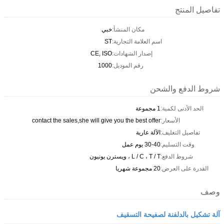
تفاصيل المنتج
مكان المنشأ:
خبي
اسم العلامة التجارية:
ST
إصدار الشهادات:
CE, ISO
رقم الموديل:
1000
شروط الدفع والشحن
الحد الأدنى لكمية:
1 مجموعة
الأسعار:
contact the sales,she will give you the best offer
تفاصيل التغليف:
الآلة عارية
وقت التسليم:
30-40 يوم عمل
شروط الدفع:
L / C ، T / T ، ويسترن يونيون
القدرة على العرض:
20 مجموعة شهريا
وصف
آلة تشكيل بالدلفنة لصفيحة التسقيف