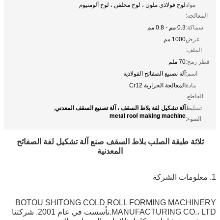
مواد
لوح فولاذي ملون ، لوح مجلفن ، لوح ألومنيوم
المعالجة:
سماكة:
0.3 مم - 0.8 مم
عرض
1000 مم
الملف:
قطر رمح:
70 ملم
اسم:
آلة تصنيع الصفائح الفولاذية
مادة
المعالجة الحرارية Cr12
القاطع:
آلة تشكيل لفة بلاط السقف ، آلة تصنيع السقف المعدني
تسليط
,
metal roof making machine
الضوء:
ثلاثة طبقة الصلب بلاط السقف صنع آلة تشكيل لفة الصفائح
المعدنية
1. معلومات الشركة
BOTOU SHITONG COLD ROLL FORMING MACHINERY
MANUFACTURING CO.، LTD.تأسست في عام 2001. شركتنا