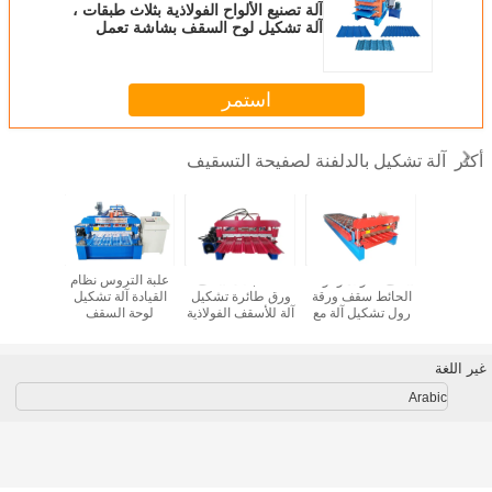
آلة تصنيع الألواح الفولاذية بثلاث طبقات ،
آلة تشكيل لوح السقف بشاشة تعمل
باللمس
استمر
آلة تشكيل بالدلفنة لصفيحة التسقيف
أكثر
كيل لفائف
سقف الفولاذ و لوحة
13 عجلات سقف
علبة التروس نظام
آلة تشك
 التسقيف
الحائط سقف ورقة
ورق طائرة تشكيل
القيادة آلة تشكيل
السقف 
رول تشكيل آلة مع
آلة للأسقف الفولاذية
لوحة السقف
للوحة ال
5.5kw المحرك 15
و الصناعة التصنيع
خطوة / 14 خطوة
لوحة الجدار
غير اللغة
Arabic