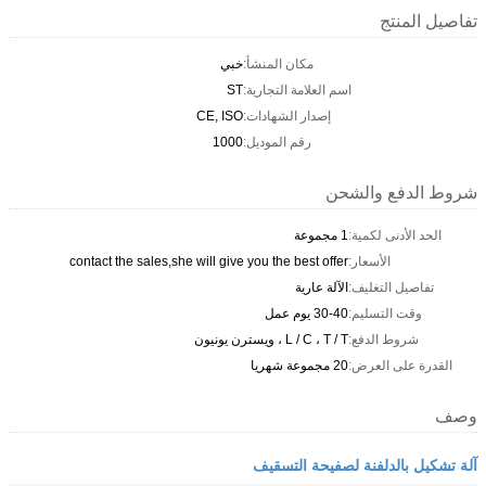
تفاصيل المنتج
مكان المنشأ:
خبي
اسم العلامة التجارية:
ST
إصدار الشهادات:
CE, ISO
رقم الموديل:
1000
شروط الدفع والشحن
الحد الأدنى لكمية:
1 مجموعة
الأسعار:
contact the sales,she will give you the best offer
تفاصيل التغليف:
الآلة عارية
وقت التسليم:
30-40 يوم عمل
شروط الدفع:
L / C ، T / T ، ويسترن يونيون
القدرة على العرض:
20 مجموعة شهريا
وصف
آلة تشكيل بالدلفنة لصفيحة التسقيف