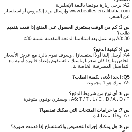
A2: يرجى زيارة موقعنا باللغة الإنجليزية
www.beatles.en.alibaba.com وإرسال بريد إلكتروني أو استفسار
عن السعر.
س 3:
كم من الوقت يستغرق الحصول على المنتج إذا قمت بتقديم
طلب؟
A3: 30 يوم عمل بعد استلامنا الدفعة المقدمة بنسبة 30٪.
س 4: كيفية الدفع؟
A4: أرسل إلينا أولاً استفسارًا ، وسوف نقوم بالرد مع عرض الأسعار
الخاص بنا.إذا كان سعرنا يناسبك ، فسنقوم بإعداد فاتورة أولية مع
التفاصيل المصرفية الخاصة بنا.
Q5: الحد الأدنى لكمية الطلب؟
A5: موك هو 1 مجموعة.
س 6: أي نوع من شروط الدفع؟
A6: T / T ، L / C ، D / A ، D / P ، ويسترن يونيون متوفرة.
س 7: ما جرامات المنتجات التي يمكنك تقديمها؟
A7: وفقًا لمتطلباتك.
س 8: هل يمكنك إجراء التخصيص والاستنساخ إذا قدمت صورة؟