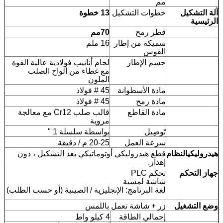
مم
آلة التشكيل
خطوات التشكيل
13 خطوة
الرئيسية
قطر رمح
70
مم
سميكة من إطار
16 ملم
القوس
جسم الإطار
لحام أنابيب فولاذية عالية القوة
مع غطاء من ألواح الصلب
الملون
مادة الأسطوانة
45 # فولاذ
مادة رمح
45 # فولاذ
مادة القاطع
قالب صلب Cr12 مع معالجة
مروية
تَوصِيل
بواسطة سلسلة 1 "
سرعة العمل
20-25 م / دقيقة
هيدروليكي
النظام
قطع هيدروليكي أوتوماتيكي بعد التشكيل ، دون
إهدار.
جهاز التحكم
تحكم PLC
شاشة لمسية
لغة البرنامج: الإنجليزية / الصينية (أو حسب الطلب)
وضع التشغيل
زر + شاشة تعمل باللمس
إجمالي الطاقة
4 كيلو واط