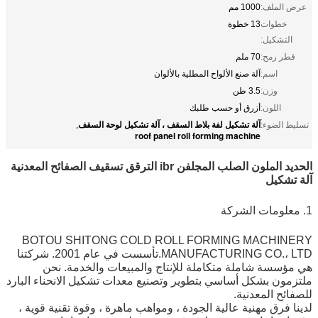
عرض الملف:
1000 مم
خطوات
13 خطوة
التشكيل:
قطر رمح:
70 ملم
اسم:
آلة صنع الألواح المطلية بالألوان
وزن:
3.5 طن
اللون:
أزرق أو حسب طلبك
آلة تشكيل لفة بلاط السقف ، آلة تشكيل لوحة السقف
تسليط الضوء:
,
roof panel roll forming machine
الحديد الملون الصلب المجلفن ibr الترقق تسقيف الصفائح المعدنية
آلة تشكيل
1. معلومات الشركة
BOTOU SHITONG COLD ROLL FORMING MACHINERY
MANUFACTURING CO.، LTD.تأسست في عام 2001. شركتنا
هي مؤسسة شاملة متكاملة للإنتاج والمبيعات والخدمة. نحن
ملتزمون بشكل أساسي بتطوير وتصنيع معدات تشكيل الانحناء البارد
للصفائح المعدنية.
لدينا فرق مهنية عالية الجودة ، ومواهب ماهرة ، وقوة تقنية قوية ،