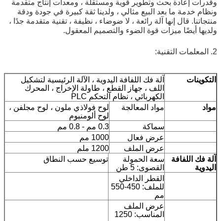
وقدرات إعادة بحث وتطوير قوية ومستقلة ، ومعدات إنتاج متقدمة
ونظام خدمة ما بعد البيع مثالي ، ولدينا ثقة كبيرة في جودة ودقة
منتجاتنا. قال إنها آلة رائعة ، لا ضوضاء ، نظيفة ، تقنية متقدمة جدًا ،
ولديها أيضًا ميزات قوة الضوء والتصميم المعقول.
2. المعلمات التقنية:
التكوينات
آلة فك اللفافة اليدوية ، الآلة الرئيسية لتشكيل
اللف ، جهاز القطع ، طاولة الإخراج ، المحرك
الكهربائي ، نظام التحكم PLC
مواد
مواد المعالجة
لوح فولاذي ملون ، لوح مجلفن ،
لوح ألومنيوم
سماكة
0.3 مم - 0.8 مم
عرض فعال
1000 مم
عرض الملف
1200 ملم
آلة فك اللفافة
سعة الحمولة
توسيع حسب النطاق
اليدوية
القصوى: 5 طن
القطر الداخلي
للملف: 450-550
مم
عرض الملف
المناسب: 1250