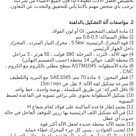
فضل الآلات للعملاء.لذا فإن جميع الأشياء من شركتنا
ي شخص مهتم بآلاتنا يأتي للتحقيق والتحدث عن التعاون.
3) قوة المحرك الرئيسية: 5.5kw ، محرك التيار المتردد ، المحرك
جهاز الرئيسي
6) مادة الأسطوانة: ASTM1045 سطح مطلي بالكروم مع الكروم ،
شكيل الأسطوانة يحتوي على براغي تسوية في القاعدة لضبط
ي آلة تشكيل اللف الرئيسية بها زرين للتوقف العاجل في حالة
ي عطل.