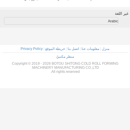
7000*1500*1500
بمحرك هيدروليكي
مم لتحقيق أفضل
مع قاطع Cr12
النتائج
Ara
منزل
|
معلومات عنا
|
اتصل بنا
|
خريطة الموقع
|
Privacy Policy
منظر مكتبيّ
Copyright © 2019 - 2026 BOTOU SHITONG COLD ROLL FORM
MACHINERY MANUFACTURING CO.,LTD.
All rights reserved.