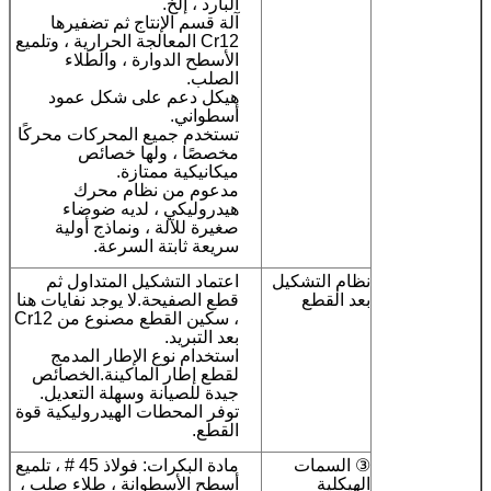
البارد ، إلخ.
آلة قسم الإنتاج ثم تضفيرها
Cr12 المعالجة الحرارية ، وتلميع
الأسطح الدوارة ، والطلاء
الصلب.
هيكل دعم على شكل عمود
أسطواني.
تستخدم جميع المحركات محركًا
مخصصًا ، ولها خصائص
ميكانيكية ممتازة.
مدعوم من نظام محرك
هيدروليكي ، لديه ضوضاء
صغيرة للآلة ، ونماذج أولية
سريعة ثابتة السرعة.
نظام التشكيل
اعتماد التشكيل المتداول ثم
بعد القطع
قطع الصفيحة.لا يوجد نفايات هنا
، سكين القطع مصنوع من Cr12
بعد التبريد.
استخدام نوع الإطار المدمج
لقطع إطار الماكينة.الخصائص
جيدة للصيانة وسهلة التعديل.
توفر المحطات الهيدروليكية قوة
القطع.
③ السمات
مادة البكرات: فولاذ 45 # ، تلميع
الهيكلية
أسطح الأسطوانة ، طلاء صلب ،