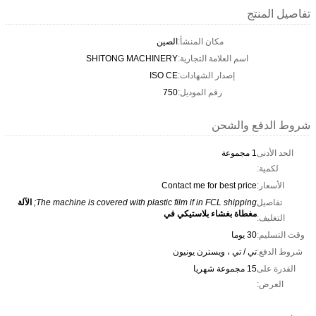
لمنتج
مكان المنشأ:
الصين
اسم العلامة التجارية:
SHITONG MACHINERY
إصدار الشهادات:
ISO CE
رقم الموديل:
750
لدفع والشحن
لأدنى
1 مجموعة
كمية:
سعار:
Contact me for best price
اصيل
The machine is covered with plastic film if in FCL shipping;
الآلة
مغطاة بغشاء بلاستيكي في
غليف:
ليم:
30 يوما
دفع:
تي / تي ، ويسترن يونيون
 على
15 مجموعة شهريا
عرض: