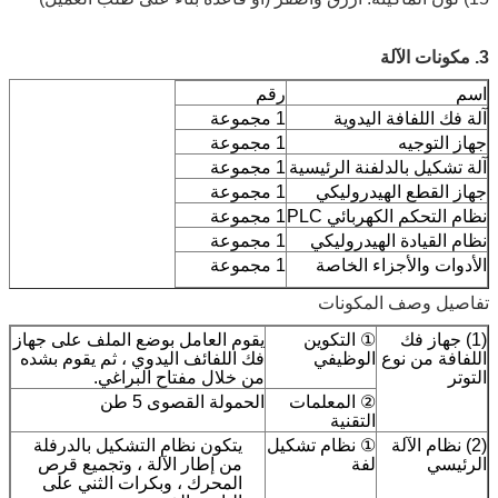
رقم
للفافة اليدوية
1 مجموعة
وجيه
1 مجموعة
ل بالدلفنة الرئيسية
1 مجموعة
قطع الهيدروليكي
1 مجموعة
حكم الكهربائي PLC
1 مجموعة
يادة الهيدروليكي
1 مجموعة
والأجزاء الخاصة
1 مجموعة
وصف المكونات
از فك
① التكوين
يقوم العامل بوضع الملف على جهاز
 من نوع
الوظيفي
فك اللفائف اليدوي ، ثم يقوم بشده
من خلال مفتاح البراغي.
② المعلمات
الحمولة القصوى 5 طن
التقنية
م الآلة
① نظام تشكيل
يتكون نظام التشكيل بالدرفلة
لفة
من إطار الآلة ، وتجميع قرص
المحرك ، وبكرات الثني على