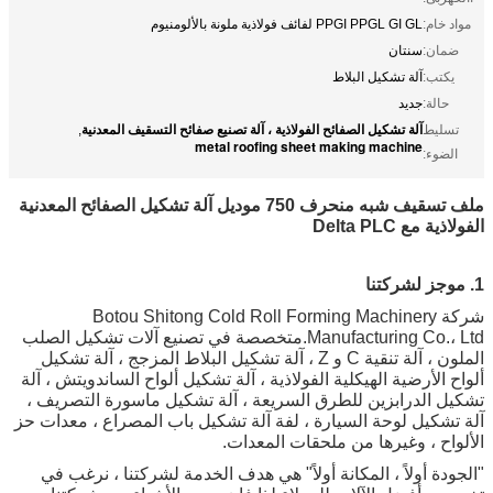
:
PPGI PPGL GI GL لفائف فولاذية ملونة بالألومنيوم
:
سنتان
:
آلة تشكيل البلاط
:
جديد
آلة تشكيل الصفائح الفولاذية ، آلة تصنيع صفائح التسقيف المعدنية
ط
,
metal roofing sheet making machine
:
ملف تسقيف شبه منحرف 750 موديل آلة تشكيل الصفائح المعدنية
Delta PL
ركة Botou Shitong Cold Roll Forming Machinery
Manufacturing Co.، Ltd.متخصصة في تصنيع آلات تشكيل الصلب
الملون ، آلة تنقية C و Z ، آلة تشكيل البلاط المزجج ، آلة تشكيل
أرضية الهيكلية الفولاذية ، آلة تشكيل ألواح الساندويتش ، آلة
لدرابزين للطرق السريعة ، آلة تشكيل ماسورة التصريف ،
يل لوحة السيارة ، لفة آلة تشكيل باب المصراع ، معدات حز
، وغيرها من ملحقات المعدات.
أولاً ، المكانة أولاً" هي هدف الخدمة لشركتنا ، نرغب في