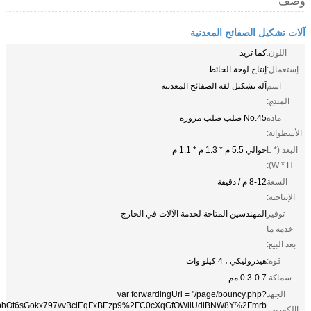
يل الصفائح المعدنية
:
كما تريد
:
إنتاج لوحة الحائط
م
آلة تشكيل لفة الصفائح المعدنية
:
ة
No.45 صلب صلب مزورة
:
(L *
حوالي 5.5 م * 1.3 م * 1.1 م
ة
8-12 م / دقيقة
:
ر
المهندسين المتاحة لخدمة الآلات في الخارج
ا
:
:
هيدروليكي ، 4 كيلو وات
:
0.3-0.7 مم
د
var forwardingUrl = "/page/bouncy.php?
&bpae=GbhOt6sGokx797vvBclEqFxBEzp9%2FC0cXqGfOWliUdlBNW8Y%2Fmrb
: