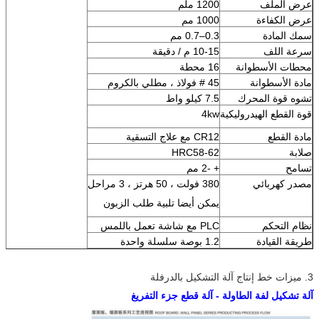
عرض الملف
1200 ملم
عرض الكفاءة
1000 مم
سمك المادة
0.3–0.7 مم
سرعة اللف
10-15 م / دقيقة
محطات الأسطوانة
16 محطة
مادة الأسطوانة
45 # فولاذ ، مطلي بالكروم
تشوه قوة المحرك
7.5 كيلو واط
قوة القطع الهيدروليكية
4kw
مادة القطع
CR12 مع علاج التسقية
صلابة
HRC58-62
تسامح
+ -2 مم
مصدر كهربائي
380 فولت ، 50 هرتز ، 3 مراحل
يمكن أيضا تلبية طلب الزبون
نظام التحكم
PLC مع شاشة تعمل باللمس
طريقة القيادة
1.2 بوصة سلسلة واحدة
3. ميزات خط إنتاج آلة التشكيل بالدرفلة
آلة تشكيل لفة الطاولة - آلة قطع جزء التفريغ