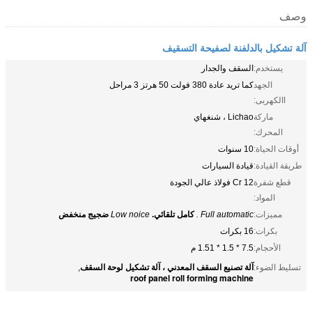
وصف
آلة تشكيل بالدلفنة لصفيحة التسقيف
يستخدم:
السقف والجدار
الجهد
كما تريد عادة 380 فولت 50 هرتز 3 مراحل
االكهربى:
ماركة
Lichao ، شنغهاي
المحرك:
أوقات الحياة:
10 سنوات
طريقة القيادة:
قيادة السيارات
قطع شفرة
12 Cr فولاذ عالي الجودة
المواد:
مميزات:
Full automatic .
كامل تلقائي.
Low noice
ضجيج منخفض
بكرات:
16 بكرات
الأحجام:
7.5 * 1.5 * 1.51 م
آلة تصنيع السقف المعدني ، آلة تشكيل لوحة السقف
تسليط الضوء:
,
roof panel roll forming machine