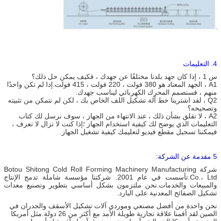
4. التعليمات
س 1 ، إذا كان جهد بلدنا مختلفًا عن جهدك ، فكيف يمكن حل ذلك؟
A1 ، الجهد المعتاد هو 380 فولت ، 220 فولت ، 415 فولت.إذا لم تكن واحدًا
منهم ، فسنصمم المحرك الكهربائي ليناسب جهدك.
Q2 ، لقد اشترينا خط آلة تشكيل اللف الخاص بك ، لكن لم نتمكن من تثبيته
وتصحيحه؟
A2 ، لا تقلق بشأن ذلك ، عند الانتهاء من الجهاز ، سوف نرسل لك كتاب
التعليمات الذي يوضح لك كيفية استخدام الجهاز ؛إذا كنت لا تزال لا تعرف ،
فيمكننا تسجيل مقطع فيديو لتعليمك كيفية تشغيل الجهاز.
5 مقدمة عن الشركة:
شركة Botou Shitong Cold Roll Forming Machinery Manufacturing
Co.، Ltd.تأسست في عام 2001. شركتنا مؤسسة شاملة تدمج الإنتاج
والمبيعات والخدمات.نحن ملتزمون بشكل أساسي بتطوير وتصنيع معدات
تشكيل الصفائح المعدنية على البارد.
نحن واحدة من أفضل مصنعي وموردي آلات تشكيل الأسقف والجدران في
الصين.لقد أقمنا علاقة تجارية طويلة الأمد مع أكثر من 26 دولة.مثل أمريكا