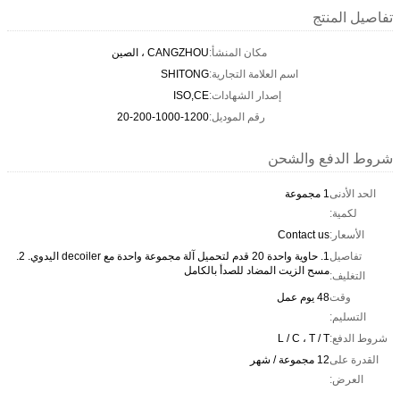
تفاصيل المنتج
مكان المنشأ:
CANGZHOU ، الصين
اسم العلامة التجارية:
SHITONG
إصدار الشهادات:
ISO,CE
رقم الموديل:
20-200-1000-1200
شروط الدفع والشحن
الحد الأدنى
1 مجموعة
لكمية:
الأسعار:
Contact us
تفاصيل
1. حاوية واحدة 20 قدم لتحميل آلة مجموعة واحدة مع decoiler اليدوي. 2.
مسح الزيت المضاد للصدأ بالكامل
التغليف:
وقت
48 يوم عمل
التسليم:
شروط الدفع:
L / C ، T / T
القدرة على
12 مجموعة / شهر
العرض: