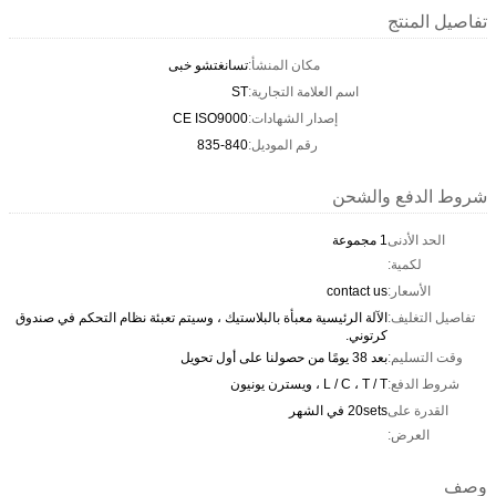
تفاصيل المنتج
مكان المنشأ:
تسانغتشو خبى
اسم العلامة التجارية:
ST
إصدار الشهادات:
CE ISO9000
رقم الموديل:
835-840
شروط الدفع والشحن
الحد الأدنى
1 مجموعة
لكمية:
الأسعار:
contact us
تفاصيل التغليف:
الآلة الرئيسية معبأة بالبلاستيك ، وسيتم تعبئة نظام التحكم في صندوق
كرتوني.
وقت التسليم:
بعد 38 يومًا من حصولنا على أول تحويل
شروط الدفع:
L / C ، T / T ، ويسترن يونيون
القدرة على
20sets في الشهر
العرض:
وصف