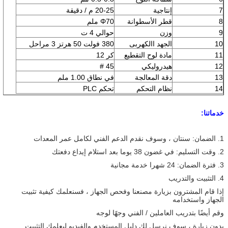
7
إنتاجية
20-25 م / دقيقة
8
قطر الأسطوانة
Φ70 ملم
9
وزن
حوالي 4 ت
10
الجهد االكهربى
380 فولت 50 هرتز 3 مراحل
11
مادة لوح التقطيع
كر 12
12
هيدروليكي
45 #
13
دقة المعالجة
في نطاق 1.00 ملم
14
نظام التحكم
تحكم PLC
خدماتنا:
1. الضمان: سنتان ، وسوف نقدم الدعم الفني لكامل عمر المعدات
2. وقت التسليم: في غضون 38 يوما بعد استلام إيداع دفعتك
3. فترة الضمان: 24 شهرا خدمة مجانية
4. التثبيت والتدريب
إذا قام المشترون بزيارة مصنعنا وفحص الجهاز ، فسنعلمك كيفية تثبيت
الجهاز واستخدامه
وقم أيضًا بتدريب العاملين / الفني وجهًا لوجه
بدون زيارة ، سوف نرسل لك دليل المستخدم والفيديو ليعلمك التثبيت