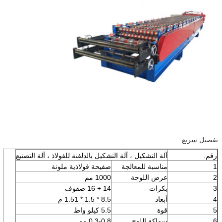
تفصيل سريع
رقم.
آلة التشكيل ، آلة التشكيل بالدلفنة للفولاذ ، آلة التصنيع
1
مناسبة للمعالجة
صفيحة فولاذية ملونة
2
عرض اللوحة
1000 مم
3
بكرات
14 + 16 صفوف
4
أبعاد
8.5 * 1.5 * 1.51 م
5
قوة
5.5 كيلو واط
6
سماكة اللوح
0.3-0.8 مم