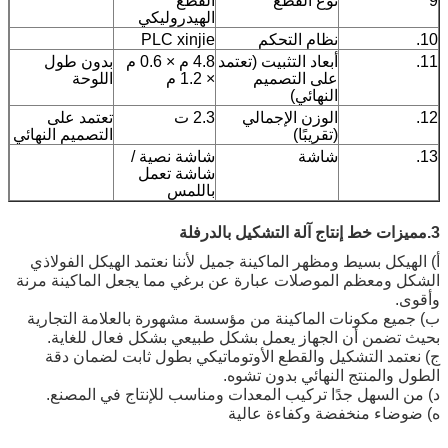
9
نوع القطع
القطع
الهيدروليكي
10.
نظام التحكم
PLC xinjie
11.
أبعاد التثبيت (تعتمد
4.8 م × 0.6 م
بدون طول
على التصميم
× 1.2 م
اللوحة
النهائي)
12.
الوزن الإجمالي
2.3 ت
تعتمد على
(تقريبًا)
التصميم النهائي
13.
شاشة
شاشة نصية /
شاشة تعمل
باللمس
3
.مميزات خط إنتاج آلة التشكيل بالدرفلة
أ) الهيكل بسيط ومظهر الماكينة جميل لأننا نعتمد الهيكل الفولاذي
الشكل ومعظم الموصلات عبارة عن برغي مما يجعل الماكينة مرنة
وأقوى.
ب) جميع مكونات الماكينة من مؤسسة مشهورة بالعلامة التجارية
بحيث تضمن أن الجهاز يعمل بشكل طبيعي بشكل فعال للغاية.
ج) نعتمد التشكيل والقطع الأوتوماتيكي بطول ثابت لضمان دقة
الطول والمنتج النهائي بدون تشوه.
د) من السهل جدًا تركيب المعدات ومناسب للإنتاج في المصنع.
ه) ضوضاء منخفضة وكفاءة عالية