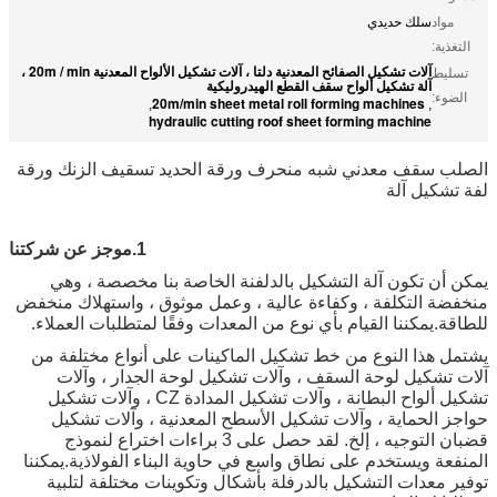
مواد
سلك حديدي
التغذية:
آلات تشكيل الصفائح المعدنية دلتا ، آلات تشكيل الألواح المعدنية 20m / min ،
تسليط
آلة تشكيل ألواح سقف القطع الهيدروليكية
الضوء:
20m/min sheet metal roll forming machines
,
,
hydraulic cutting roof sheet forming machine
الصلب سقف معدني شبه منحرف ورقة الحديد تسقيف الزنك ورقة
لفة تشكيل آلة
1.
موجز عن شركتنا
يمكن أن تكون آلة التشكيل بالدلفنة الخاصة بنا مخصصة ، وهي
منخفضة التكلفة ، وكفاءة عالية ، وعمل موثوق ، واستهلاك منخفض
للطاقة.يمكننا القيام بأي نوع من المعدات وفقًا لمتطلبات العملاء.
يشتمل هذا النوع من خط تشكيل الماكينات على أنواع مختلفة من
آلات تشكيل لوحة السقف ، وآلات تشكيل لوحة الجدار ، وآلات
تشكيل ألواح البطانة ، وآلات تشكيل المدادة CZ ، وآلات تشكيل
حواجز الحماية ، وآلات تشكيل الأسطح المعدنية ، وآلات تشكيل
قضبان التوجيه ، إلخ. لقد حصل على 3 براءات اختراع لنموذج
المنفعة ويستخدم على نطاق واسع في حاوية البناء الفولاذية.يمكننا
توفير معدات التشكيل بالدرفلة بأشكال وتكوينات مختلفة لتلبية