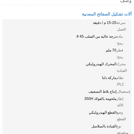
وصف
آلات تشكيل الصفائح المعدنية
سرعة
15-20 م / دقيقة
العمل:
مادة
درجة عالية من الصلب 45 #
رمح:
قطر
70 ملم
رمح:
محرك
المحرك الهيدروليكي
القيادة:
نظام
ماركة دلتا
PLC:
إستعمال:
إنتاج بلاط التسقيف
إطار
ملحومة بالفولاذ 350H
الآلة:
وضع
القطع الهيدروليكي
القطع:
نوع
القيادة بالسلاسل
مدفوعة: