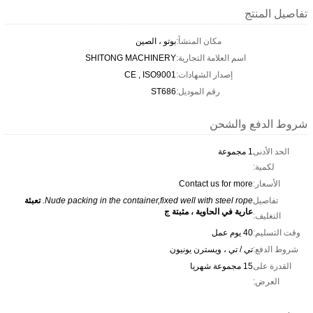
تفاصيل المنتج
مكان المنشأ:
بوتو ، الصين
اسم العلامة التجارية:
SHITONG MACHINERY
إصدار الشهادات:
CE , ISO9001
رقم الموديل:
ST686
شروط الدفع والشحن
الحد الأدنى
1 مجموعة
لكمية:
الأسعار:
Contact us for more
تفاصيل
Nude packing in the container,fixed well with steel rope.
تعبئة
عارية في الحاوية ، مثبتة ج
التغليف:
وقت التسليم:
40 يوم عمل
شروط الدفع:
تي / تي ، ويسترن يونيون
القدرة على
15 مجموعة شهريا
العرض: