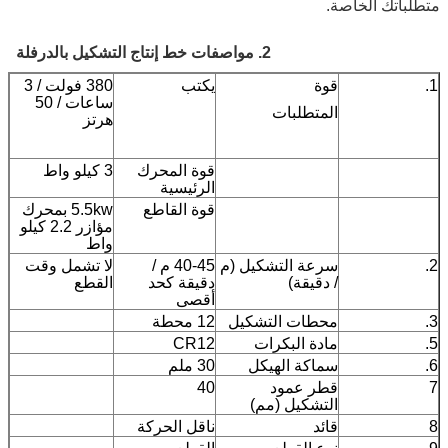
متطلباتك الخاصة.
2. مواصفات خط إنتاج التشكيل بالدرفلة
1.
قوة
يكتب
380 فولت / 3
ساعات / 50
المتطلبات
هرتز
قوة المحرك
3 كيلو واط
الرئيسية
قوة القاطع
5.5kw بمحرك
مؤازر 2.2 كيلو
واط
2.
سرعة التشكيل (م
40-45 م /
لا تشمل وقت
/ دقيقة)
دقيقة كحد
القطع
أقصى
3.
محطات التشكيل
12 محطة
5.
مادة البكرات
CR12
6.
سماكة الهيكل
30 ملم
7
قطر عمود
40
التشكيل (مم)
8
قائد
ناقل الحركة